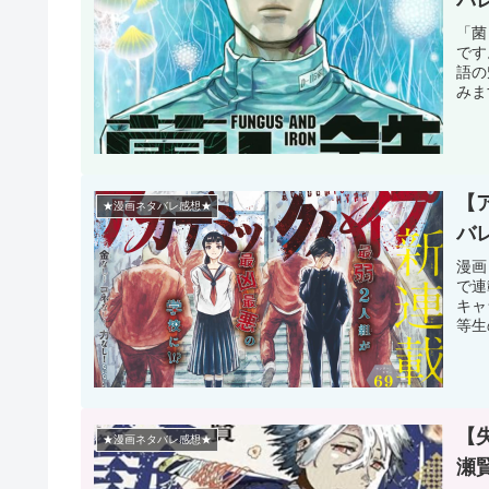
「菌
です
語の
みま
【
★漫画ネタバレ感想★
バ
漫画
で連
キャ
等生
【
★漫画ネタバレ感想★
瀬