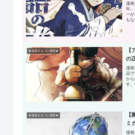
漫画
年」
一が
もな
【
★漫画ネタバレ感想★
の
漫画
品で
から
す。
【
★漫画ネタバレ感想★
ミ
漫画