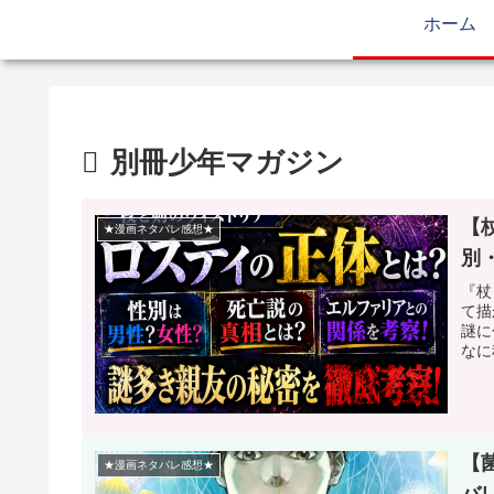
ホーム
別冊少年マガジン
【
★漫画ネタバレ感想★
別
『杖
て描
謎に
なに
【
★漫画ネタバレ感想★
バ