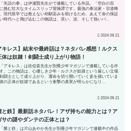
「失語の拳」は伊瀬賢先生がで連載している作品。「空白の百
に挑む壮大なタイムスリップ冒険譚です。最強の拳法家・宗道蜂
、現代医学では救えない幼馴染みを助けるため、あえて命の保証
い時代へと飛び込むこの物語は、笑い、涙、そして熱いバ...
2024.09.21
アキレス】結末や最終話は？ネタバレ感想！ルクス
正体は奴隷！剣闘士成り上がり物語！
「アキレス」は佐伯直先生が別冊少年マガジンで連載している作
す。この物語は、心優しき少年・ルクスが奴隷という厳しい立場
剣闘士として成り上がり、運命を切り開いていく姿を描いていま
彼の正体が奴隷であるという衝撃の真実が明らかになり...
2024.09.21
菌と鉄】最新話ネタバレ！アザ持ちの能力とは？ア
ガサの謎やダンテの正体とは？
「菌と鉄」は片山あやか先生が別冊少年マガジンで連載中の作品