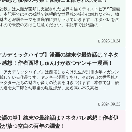
と鉄」は人類が菌類に支配された世界を描くディストピアSF漫画
。本記事ではその残酷で絶望的な世界観の核心に触れながら、物
魅力と深層テーマを徹底的に掘り下げていきます。ネタバレを含
すので未読の方はご注意ください。本記事では物語の...
2025.10.24
アカデミックハイプ】漫画の結末や最終話は？ネタ
レ感想！作者西塔しゅんけが放つヤンキー漫画！
「アカデミックハイプ」は西塔しゅんけ先生が別冊少年マガジン
載している作品です。ヤンキー漫画であり、その独自の世界観と
ラクターたちの魅力が多くの読者を引きつけます。本作では、優
の道念大二郎と幼馴染の堤世那が、悪名高い不良高校「...
2024.09.22
失語の拳】結末や最終話は？ネタバレ感想！作者伊
賢が放つ空白の百年の調査！