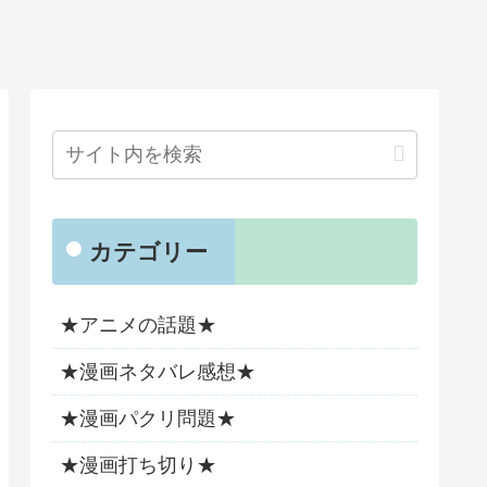
カテゴリー
★アニメの話題★
★漫画ネタバレ感想★
★漫画パクリ問題★
★漫画打ち切り★