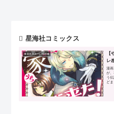
星海社コミックス
【
★漫画ネタバレ感想★
レ
漫画
が、
う伝
どま