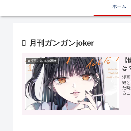
ホーム
月刊ガンガンjoker
【
★漫画ネタバレ感想★
は
漫画
観と
た時
るこ