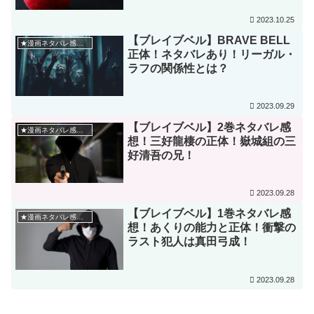
2023.10.25
【ブレイブベル】BRAVE BELL
★漫画ネタバレ感想★
正体！ネタバレあり！リーガル・
ラフの関係性とは？
2023.09.29
【ブレイブベル】2巻ネタバレ感
★漫画ネタバレ感想★
想！三好龍棲の正体！嶽城組の三
好清吾の兄！
2023.09.28
【ブレイブベル】1巻ネタバレ感
★漫画ネタバレ感想★
想！あくりの能力と正体！衝撃の
ラスト犯人は真田弓成！
2023.09.28