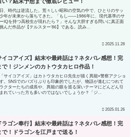
白い？結末予想まで徹底レビュー！
日、時代は逆流した。荒々しい昭和の空気の中で、ひとりのサッ
少年が未来から落ちてきた。「もし——1986年に、現代基準のサ
ーIQを持つ高校生が現れたら？」そんな大胆すぎる問いに真正面
挑んだ作品が【テルスター’86】である。読み...
2025.11.28
サイコアイズ】結末や最終話は？ネタバレ感想！完
まで！ジンメンのカトウタカヒロ作品！
「サイコアイズ」はカトウタカヒロ先生が描く異能×警察アクショ
す。SNSでのバズりぶりも印象的でしたが、物語が進むにつれて
ラクターたちの成長や、異能の眼を巡る深いテーマにどんどん引
まれていった方も多いのではないでしょうか？「ジ...
2025.01.26
ドラゴン奉行】結末や最終話は？ネタバレ感想！完
まで！ドラゴンを江戸まで送る！