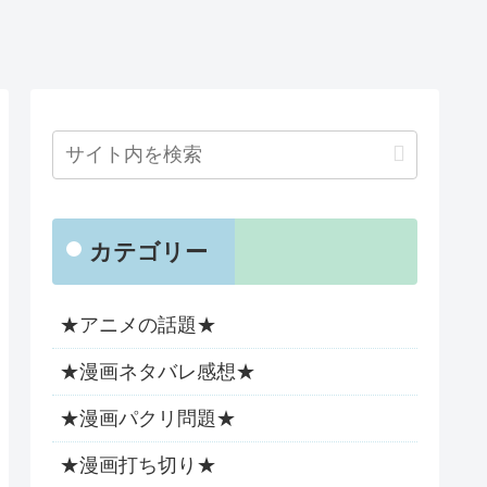
カテゴリー
★アニメの話題★
★漫画ネタバレ感想★
★漫画パクリ問題★
★漫画打ち切り★