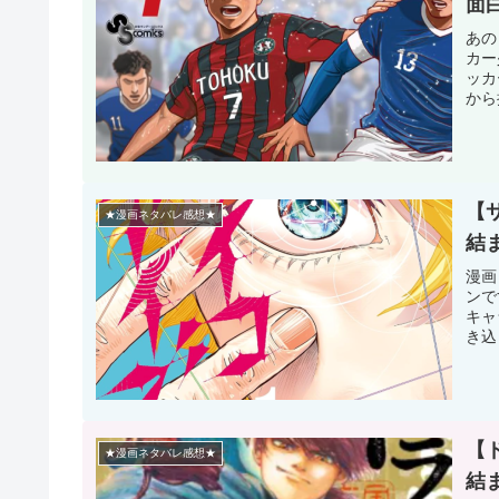
面
あの
カー
ッカ
から
【
★漫画ネタバレ感想★
結
漫画
ンで
キャ
き込
【
★漫画ネタバレ感想★
結