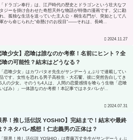
「ドラゴン奉行」は、江戸時代の歴史とドラゴンという壮大なフ
タジーを掛け合わせた奇想天外な物語が特徴の漫画です。父に勘
れ、孤独な生活を送っていた主人公・桐生右門が、突如として八
軍から命じられた“命懸けのお役目”――それは、長崎...
2024.11.27
恋喰少女】恋喰は誰なのか考察！名前にヒント？全
恋喰の可能性？結末はどうなる？
「恋喰少女」はカワバタオ先生がサンデーうぇぶりで連載してい
品です。女性を恐れる男子高校生・大石饗。彼に突然告白してき
5人の少女。そのうち4人は、人間の恋愛感情を喰らう生物「恋喰
いばみ）」一体誰なのか考察！本記事ではネタバレが...
2024.07.31
限界！推し活伝説 YOSHIO】完結まで！結末や最終
は？ネタバレ感想！仁志義男の正体は？
「限界！推し活伝説 YOSHIO」は齊藤万丈先生がサンデーうぇぶ