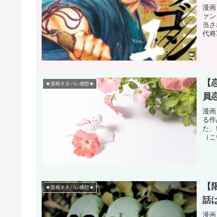
漫画
ァン
当さ
代将
【
★漫画ネタバレ感想★
員
漫画
る作
た、
（こ
【
★漫画ネタバレ感想★
話
漫画