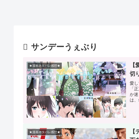
サンデーうぇぶり
【
★漫画ネタバレ感想★
切
愛し
「正
か迷
は、
【
★漫画ネタバレ感想★