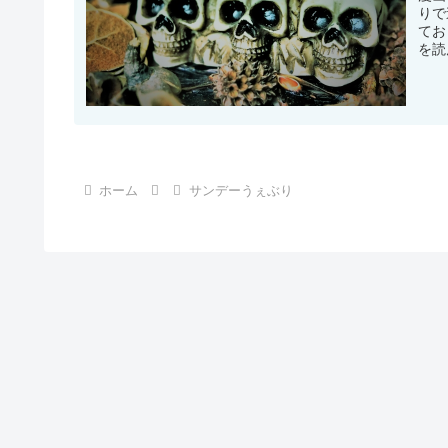
りで
てお
を読
ホーム
サンデーうぇぶり