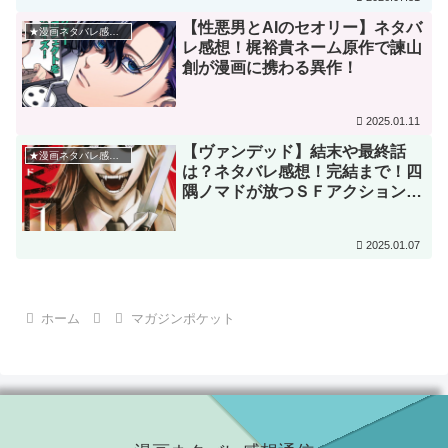
【性悪男とAIのセオリー】ネタバ
★漫画ネタバレ感想★
レ感想！梶裕貴ネーム原作で諫山
創が漫画に携わる異作！
2025.01.11
【ヴァンデッド】結末や最終話
★漫画ネタバレ感想★
は？ネタバレ感想！完結まで！四
隅ノマドが放つＳＦアクション漫
画！
2025.01.07
ホーム
マガジンポケット