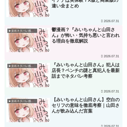
イアナは実体験？X版と商業版の
違い全まとめ
2026.07.31
鬱漫画？『みいちゃんと山田さ
★漫画ネタバレ感想★
ん』が怖い・気持ち悪いと言われ
る理由を徹底解説
2026.07.31
『みいちゃんと山田さん』犯人は
★漫画ネタバレ感想★
店長？ペンチの謎と真犯人を最新
話までネタバレ考察
2026.07.31
【みいちゃんと山田さん】空白の
★漫画ネタバレ感想★
セリフの意味を徹底考察｜山田さ
んが飲み込んだ言葉
2026.07.31