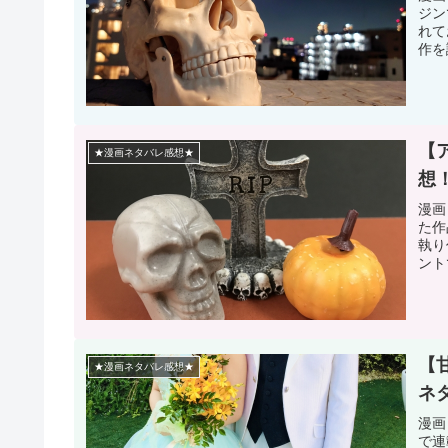
ジン
れて
作を
【
★漫画ネタバレ感想★
想
漫画
た作
執り
ント
【
★漫画ネタバレ感想★
ネ
漫画
で連