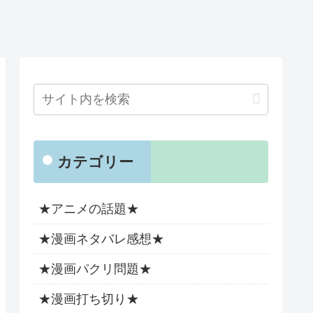
カテゴリー
★アニメの話題★
★漫画ネタバレ感想★
★漫画パクリ問題★
★漫画打ち切り★