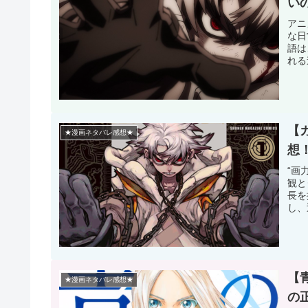
い
アニ
な日
語は
れる
【
★漫画ネタバレ感想★
想
“画
観と
長を
し、
【
★漫画ネタバレ感想★
の