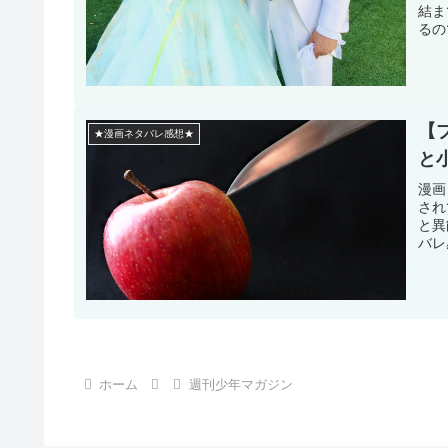
結ま
るの
【
★漫画ネタバレ感想★
と
漫画
され
と異
バレ
ホーム
週刊少年マガジン