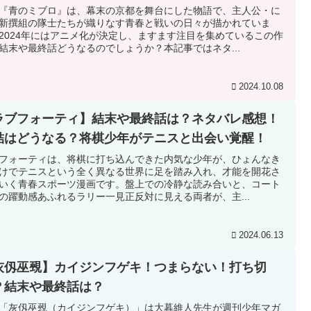
『青のミブロ』は、幕末の京都を舞台にした物語で、主人公・に
新撰組の隊士たちが織りなす青春と戦いの日々が描かれていま
2024年にはアニメ化が決定し、ますます注目を集めているこの作
結末や最終話どうなるのでしょうか？本記事ではネタ...
2024.10.08
ラブフォーティ】結末や最終話は？ネタバレ感想！
結はどうなる？将棋少年がテニスと出会い覚醒！
フォーティは、将棋に打ち込んできた内気な少年が、ひょんなき
けでテニスという全く異なる世界に足を踏み入れ、才能を開花さ
いく青春スポーツ漫画です。盤上での冷静な読み合いと、コート
の躍動感あふれるラリー一見正反対に見える両者が、主...
2024.06.13
灰仭巫覡】カイジンフゲキ！つまらない！打ち切
？結末や最終話は？
「灰仭巫覡（カイジンフゲキ）」は大暮維人先生が週刊少年マガ