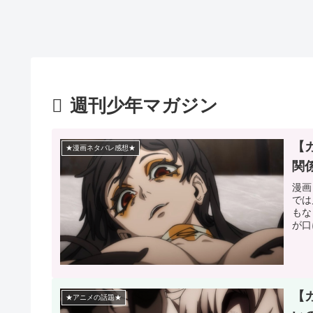
週刊少年マガジン
【
★漫画ネタバレ感想★
関
漫画
では
もな
が口
【
★アニメの話題★