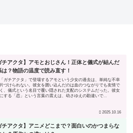
ガチアクタ】アモとおじさん！正体と儀式が結んだ
係は？物語の温度で読み直す！
「ガチアクタ」で登場するアモという少女の過去は、単純な不幸
片づけられない。彼女を囲い込んだのは血のつながりでも友情で
く、儀式という名目で覆い隠された支配のシステムだった。彼女
にする「恋」という言葉の震えは、幼さゆえの勘違いで...
2025.10.16
ガチアクタ】アニメどこまで？面白いのかつまらな