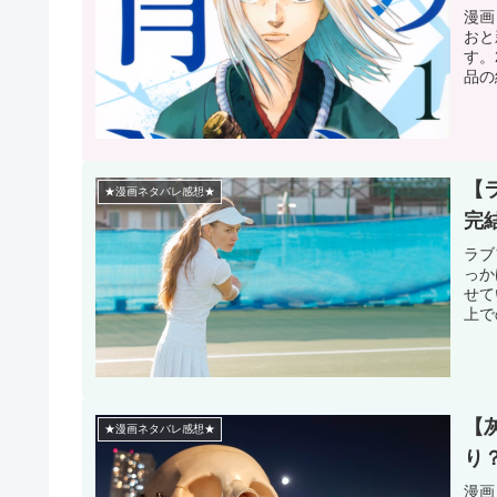
漫画
おと
す。
品の
【
★漫画ネタバレ感想★
完
ラブ
っか
せて
上で
【
★漫画ネタバレ感想★
り
漫画