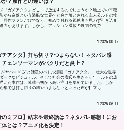
のか？原作との違いは？
メ『ガチアクタ』どこまで放送するのでしょうか？地上での平穏
常から奈落という過酷な世界へと突き落とされる主人公ルドの物
、原作ファンだけでなく、初めて触れる視聴者も思わず引き込ま
迫力があります。しかし、アクション満載の展開の裏で...
2025.09.17
ガチアクタ】打ち切り？つまらない！ネタバレ感
！チェンソーマンがパクリだと炎上？
力がヤバすぎる”と話題のバトル漫画『ガチアクタ』。壮大な世界
ダークなビジュアル、そして社会の底辺を生きる少年・ルドの成
描いた本作は、連載当初から高い注目を集めていました。しか
近年では打ち切りの噂やつまらないといった声が目立ち...
2025.06.11
青のミブロ】結末や最終話は？ネタバレ感想！にお
正体とは？アニメ化も決定！