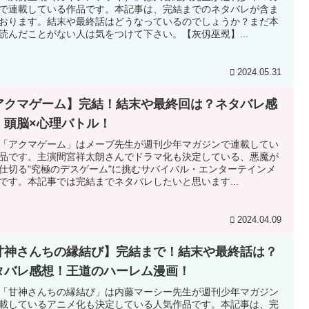
で連載している作品です。本記事は、完結までのネタバレが含ま
おります。結末や最終話はどうなっているのでしょうか？まだ本
読んだことがない人は気をつけて下さい。【灰仭巫覡】...
2024.05.31
アクマゲーム】完結！結末や最終回は？ネタバレ感
！頭脳×心理バトル！
「アクマゲーム」はメーブ先生が週刊少年マガジンで連載してい
品です。主演間宮祥太朗さんでドラマ化も決定している、悪魔が
仕切る"究極のデスゲーム"に挑むサバイバル・エンターテインメ
です。本記事では完結までネタバレしたいと思います...
2024.04.09
甘神さんちの縁結び】完結まで！結末や最終話は？
タバレ感想！王道のハーレム漫画！
「甘神さんちの縁結び」は内藤マーシー先生が週刊少年マガジン
載しているアニメ化も決定している人気作品です。本記事は、完