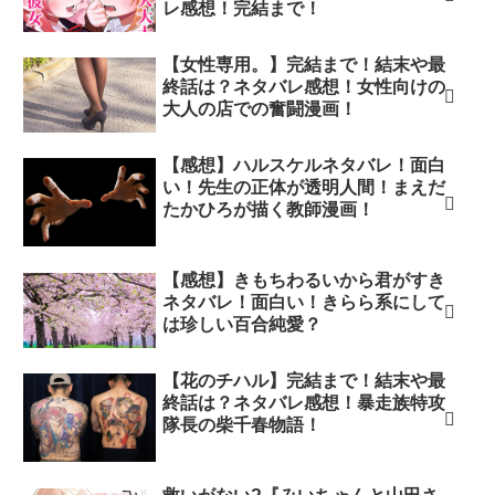
レ感想！完結まで！
【女性専用。】完結まで！結末や最
終話は？ネタバレ感想！女性向けの
大人の店での奮闘漫画！
【感想】ハルスケルネタバレ！面白
い！先生の正体が透明人間！まえだ
たかひろが描く教師漫画！
【感想】きもちわるいから君がすき
ネタバレ！面白い！きらら系にして
は珍しい百合純愛？
【花のチハル】完結まで！結末や最
終話は？ネタバレ感想！暴走族特攻
隊長の柴千春物語！