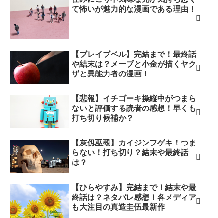
て怖いが魅力的な漫画である理由！
【ブレイブベル】完結まで！最終話
や結末は？メーブと小金が描くヤク
ザと異能力者の漫画！
【悲報】イチゴーキ操縦中がつまら
ないと評価する読者の感想！早くも
打ち切り候補か？
【灰仭巫覡】カイジンフゲキ！つま
らない！打ち切り？結末や最終話
は？
【ひらやすみ】完結まで！結末や最
終話は？ネタバレ感想！各メディア
も大注目の真造圭伍最新作