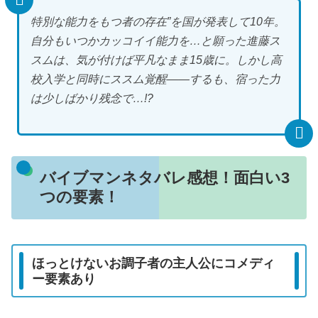
特別な能力をもつ者の存在”を国が発表して10年。
自分もいつかカッコイイ能力を…と願った進藤ス
スムは、気が付けば平凡なまま15歳に。しかし高
校入学と同時にススム覚醒――するも、宿った力
は少しばかり残念で…!?
バイブマンネタバレ感想！面白い3
つの要素！
ほっとけないお調子者の主人公にコメディ
ー要素あり