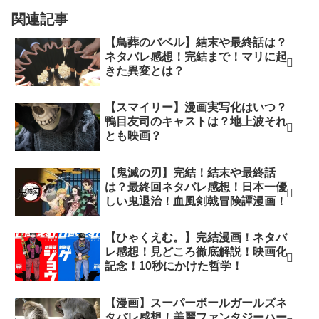
関連記事
【鳥葬のバベル】結末や最終話は？
ネタバレ感想！完結まで！マリに起
きた異変とは？
【スマイリー】漫画実写化はいつ？
鴨目友司のキャストは？地上波それ
とも映画？
【鬼滅の刃】完結！結末や最終話
は？最終回ネタバレ感想！日本一優
しい鬼退治！血風剣戟冒険譚漫画！
【ひゃくえむ。】完結漫画！ネタバ
レ感想！見どころ徹底解説！映画化
記念！10秒にかけた哲学！
【漫画】スーパーボールガールズネ
タバレ感想！美麗ファンタジーハー