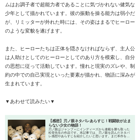
ムはお調子者で超能力者であることに気づかれない健気な
少年として描かれています。彼の振動を操る能力は弱小だ
が、リミッターが外れた時には、その姿はまるでヒーロー
のような変貌を遂げます。
また、ヒーローたちは正体を隠さなければならず、主人公
は人助けとしてのヒーローとしてのあり方を模索し、自分
の思想に従って活動しています。憧れと現実のズレや、制
約の中での自己実現といった要素が描かれ、物語に深みが
生まれています。
▼あわせて読みたい▼
【感想】刃ノ眼ネタバレあらすじ！戦闘欲が止ま
らない少女の物語！
刃ノ眼はジャンプ＋にインディーズから連載を勝ち取った
松登先生の作品です。本記事では、刃ノ眼を読んだネタバ
レ感想やあらすじを紹介したいと思います。まだ本作を読
んだことがない人は気をつけて下さい。刃ノ眼ネタバレあ