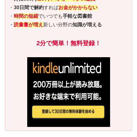
・
30日間で解約
すれば
お金がかからない
・
時間の短縮
でいつでも
手軽な図書館
・
読書量が増え
新しい分野の
知識が増える
2分で簡単！無料登録！