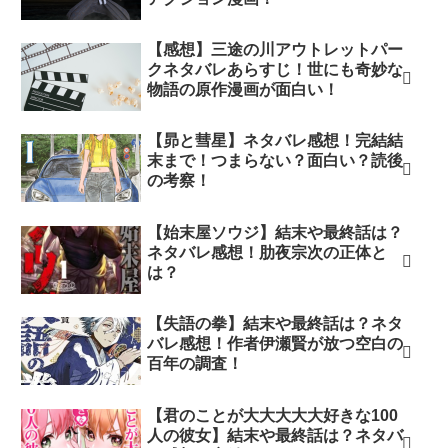
【感想】三途の川アウトレットパー
クネタバレあらすじ！世にも奇妙な
物語の原作漫画が面白い！
【昴と彗星】ネタバレ感想！完結結
末まで！つまらない？面白い？読後
の考察！
【始末屋ソウジ】結末や最終話は？
ネタバレ感想！肋夜宗次の正体と
は？
【失語の拳】結末や最終話は？ネタ
バレ感想！作者伊瀬賢が放つ空白の
百年の調査！
【君のことが大大大大大好きな100
人の彼女】結末や最終話は？ネタバ