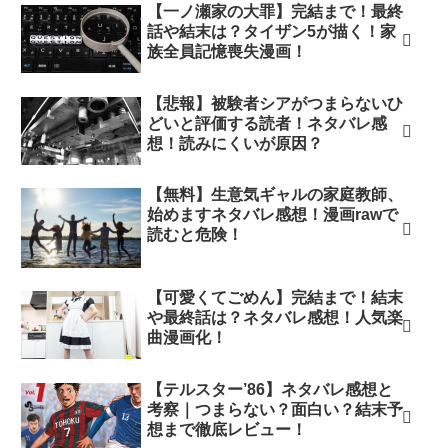
【一ノ瀬家の大罪】完結まで！最終
話や結末は？タイザン5が描く！家
族全員記憶喪失漫画！
【悲報】被験者シアがつまらないひ
どいと評価する読者！ネタバレ感
想！読みにくいが原因？
【無料】生意気ギャルの家庭教師、
始めますネタバレ感想！漫画rawで
読むと危険！
【可愛くてごめん】完結まで！結末
や最終話は？ネタバレ感想！人気楽
曲漫画化！
【テルスター’86】ネタバレ感想と
考察｜つまらない？面白い？結末予
想まで徹底レビュー！