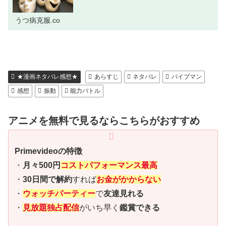
らすじ\\ 🔥インディーズ新連...
うつ病克服.co
★漫画ネタバレ感想★
あらすじ
ネタバレ
バイブマン
感想
振動
能力バトル
アニメを無料で見るならこちらがおすすめ
Primevideoの特徴
・
月々500円
コストパフォーマンス最高
・
30日間で解約
すれば
お金がかからない
・
ウォッチパーティー
で
友達見れる
・
見放題独占配信
がいち早く
鑑賞できる