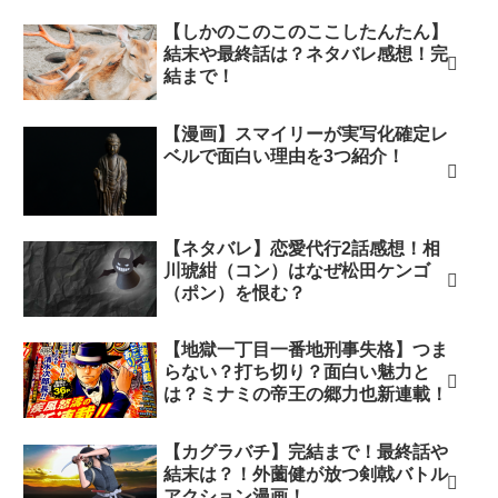
【しかのこのこのここしたんたん】
結末や最終話は？ネタバレ感想！完
結まで！
【漫画】スマイリーが実写化確定レ
ベルで面白い理由を3つ紹介！
【ネタバレ】恋愛代行2話感想！相
川琥紺（コン）はなぜ松田ケンゴ
（ポン）を恨む？
【地獄一丁目一番地刑事失格】つま
らない？打ち切り？面白い魅力と
は？ミナミの帝王の郷力也新連載！
【カグラバチ】完結まで！最終話や
結末は？！外薗健が放つ剣戟バトル
アクション漫画！