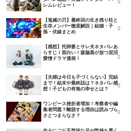
レムレビュー！
【鬼滅の刃】最終回の生き残り柱と
生存メンバー徹底解説｜結婚・子
孫・伏線まとめ
【感想】托卵妻とサレ夫ネタバレあ
らすじ！面白い！森脇葵が放つ泥沼
愛憎ドラマ漫画！
【夫婦は今日も子づくらない】完結
まで！結末や最終話は？ネタバレ感
想！子どもの有無の幸せとは？
ワンピース挫折者増加！考察者や編
集者問題？離脱する理由は読みづら
さとつまらなさ？
住みにごり不気味な兄が気持ち悪く