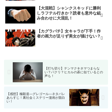
【大混戦】シャンクスキッドに勝利
しラフテル行きか？読者も意外な組
み合わせに大混乱！
【カグラバチ】女キャラが下手！作
者の画力が足りず美女が描けない？
【打ち切り】テンマクキネマつまらな
い？パクリ？ヒカルの碁に似ているとの
声も！
【感想】極殺道―グレゴール―ネタバレ
あらすじ！裏社会ミステリー漫画が面白
い！