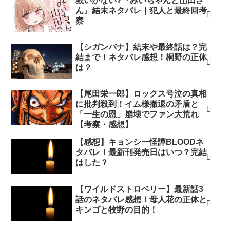
救いがない?『みいちゃんと山田さ
ん』結末ネタバレ｜犯人と最終回考
察
【シガンバナ】結末や最終話は？完
結まで！ネタバレ感想！桐野の正体
は？
【尾田栄一郎】ロックス号泣の真相
に批判殺到！イム様撤退の矛盾と
「一生の恩」崩壊でファン大荒れ
【考察・感想】
【感想】キョンシー怪譚BLOODネ
タバレ！最新刊発売日はいつ？完結
はした？
【ワイルドストロベリー】最新話3
話のネタバレ感想！母人花の正体と
キンゴと牧野の目的！