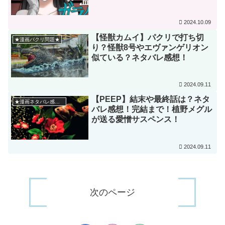
2024.10.09
【怪獣カムイ】パクリで打ち切
★漫画パクリ問題★
り？怪獣8号やエヴァンゲリオン
似ている？ネタバレ感想！
2024.09.11
【PEEP】結末や最終話は？ネタ
★漫画ネタバレ感想★
バレ感想！完結まで！植野メグル
が送る愛憎サスペンス！
2024.09.11
次のページ