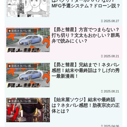
はパクリ？ターボババアなの？
MFG予選システム？ドローン説？
2025.08.27
【昴と彗星】方言でつまらない？
★漫画ネタバレ感想★
打ち切り？文太もおかしい？群馬
弁で読みにくい？
2025.08.21
【昴と彗星】完結まで！ネタバレ
★漫画ネタバレ感想★
感想！結末や最終話は？しげの秀
一最新漫画！
2025.08.21
【始末屋ソウジ】結末や最終話
★漫画ネタバレ感想★
は？ネタバレ感想！肋夜宗次の正
体とは？
2025.04.06