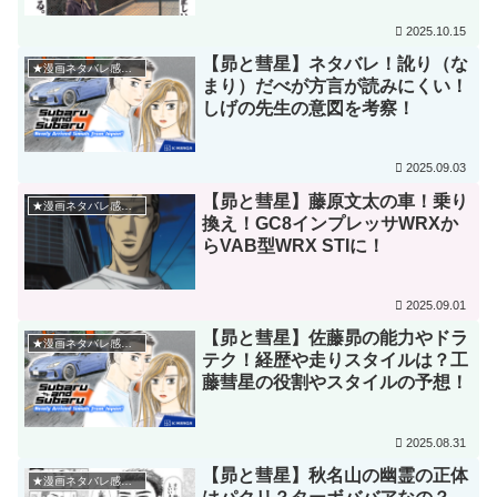
2025.10.15
【昴と彗星】ネタバレ！訛り（な
★漫画ネタバレ感想★
まり）だべが方言が読みにくい！
しげの先生の意図を考察！
2025.09.03
【昴と彗星】藤原文太の車！乗り
★漫画ネタバレ感想★
換え！GC8インプレッサWRXか
らVAB型WRX STIに！
2025.09.01
【昴と彗星】佐藤昴の能力やドラ
★漫画ネタバレ感想★
テク！経歴や走りスタイルは？工
藤彗星の役割やスタイルの予想！
2025.08.31
【昴と彗星】秋名山の幽霊の正体
★漫画ネタバレ感想★