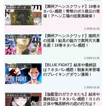
【満州アヘンスクワッド】19巻ネ
★漫画ネタバレ感想★
タバレ感想！青幇のボス燕云の登
場！アヘン工場の従業員確保！
2025.01.20
【満州アヘンスクワッド】狼阿片
★漫画ネタバレ感想★
の流通！鮎見の協力で真阿片大量
生産！18巻ネタバレ感想！
2024.11.26
【BLUE FIGHT】結末や最終話
★漫画ネタバレ感想★
は？ネタバレ感想！朝倉未来登場
のブレイキングダウン漫画！
2024.10.16
【伽藍堂のガラクタたち】結末や
★漫画ネタバレ感想★
最終話は？ネタバレ感想！ヨミの
正体や鴨居耕作の恋の行方は？