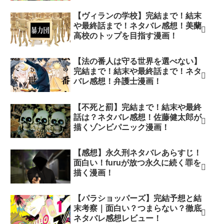
【ヴィランの学校】完結まで！結末
や最終話まで！ネタバレ感想！美蘭
高校のトップを目指す漫画！
【法の番人は守る世界を選べない】
完結まで！結末や最終話まで！ネタ
バレ感想！弁護士漫画！
【不死と罰】完結まで！結末や最終
話は？ネタバレ感想！佐藤健太郎が
描くゾンビパニック漫画！
【感想】永久刑ネタバレあらすじ！
面白い！furuが放つ永久に続く罪を
描く漫画！
【パラショッパーズ】完結予想と結
末考察｜面白い？つまらない？徹底
ネタバレ感想レビュー！