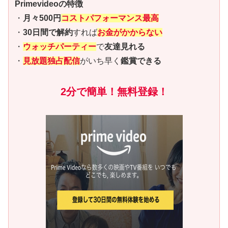
Primevideoの特徴
・
月々500円
コストパフォーマンス最高
・
30日間で解約
すれば
お金がかからない
・
ウォッチパーティー
で
友達見れる
・
見放題独占配信
がいち早く
鑑賞できる
2分で簡単！無料登録！