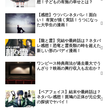
想！子どもの有無の幸せとは？
【感想】ウツパンネタバレ！面白
い！ 有賀が描く実話！うつになっ
た大学生の漫画！
【龍と霊】完結や最終話は？ネタバ
レ感想！恐竜と霊長類の時を超えた
新しい形のバディ漫画！
ワンピース特典商法が過去最大でう
んざり？映画の興行収入も左右か？
【ベアフェイス】結末や最終話は？
ネタバレ感想！斑鳩の正体が元公安
の探偵でヤバイ！