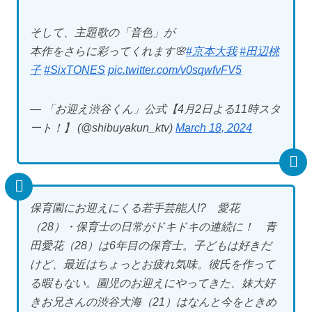
そして、主題歌の「音色」が
本作をさらに彩ってくれます🌸
#京本大我
#田辺桃
子
#SixTONES
pic.twitter.com/v0sqwfvFV5
— 「お迎え渋谷くん」公式【4月2日よる11時スタ
ート！】 (@shibuyakun_ktv)
March 18, 2024
保育園にお迎えにくる若手芸能人!? 愛花
（28）・保育士の日常がドキドキの連続に！ 青
田愛花（28）は6年目の保育士。子どもは好きだ
けど、最近はちょっとお疲れ気味。彼氏を作って
る暇もない。園児のお迎えにやってきた、妹大好
きお兄さんの渋谷大海（21）はなんと今をときめ