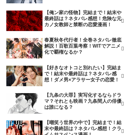
【俺ン家の怪物】完結まで！結末や
最終話は？ネタバレ感想！危険な元
カノ女教師と禁断の恋愛漫画！
春夏秋冬代行者！全巻ネタバレ徹底
解説！百歌百葉考察！WITでアニメ
化で覇権なるか？
【好きなオトコと別れたい】完結ま
で！結末や最終話は？ネタバレ感
想！ダメ男×アラサー女子の恋愛！
【九条の大罪】実写化するならドラ
マ？それとも映画？九条間人の俳優
は誰になる？
【嘲笑う世界の中で】完結まで！結
末や最終話は？ネタバレ感想！クラ
イムサスペンス漫画！