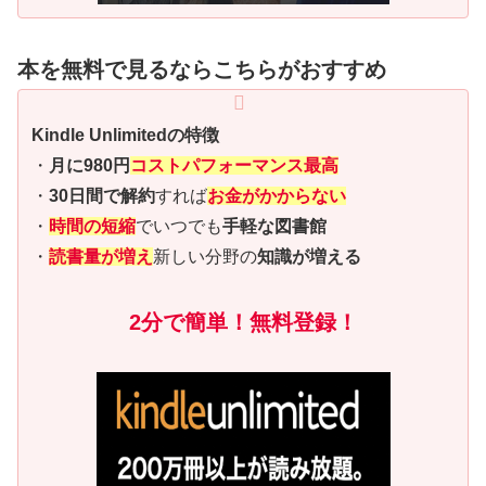
本を無料で見るならこちらがおすすめ
Kindle Unlimitedの特徴
・
月に980円
コストパフォーマンス最高
・
30日間で解約
すれば
お金がかからない
・
時間の短縮
でいつでも
手軽な図書館
・
読書量が増え
新しい分野の
知識が増える
2分で簡単！無料登録！