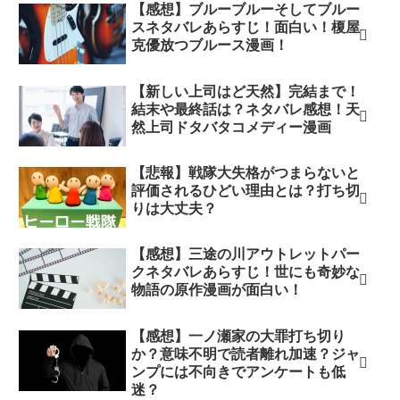
【感想】ブルーブルーそしてブルー
スネタバレあらすじ！面白い！榎屋
克優放つブルース漫画！
【新しい上司はど天然】完結まで！
結末や最終話は？ネタバレ感想！天
然上司ドタバタコメディー漫画
【悲報】戦隊大失格がつまらないと
評価されるひどい理由とは？打ち切
りは大丈夫？
【感想】三途の川アウトレットパー
クネタバレあらすじ！世にも奇妙な
物語の原作漫画が面白い！
【感想】一ノ瀬家の大罪打ち切り
か？意味不明で読者離れ加速？ジャ
ンプには不向きでアンケートも低
迷？