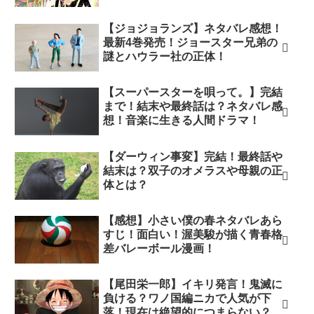
【ジョジョランズ】ネタバレ感想！
最新4巻発売！ジョースター兄弟の
謎とハウラー社の正体！
【スーパースターを唄って。】完結
まで！結末や最終話は？ネタバレ感
想！音楽に生きる人間ドラマ！
【ダーウィン事変】完結！最終話や
結末は？双子のオメラスや母親の正
体とは？
【感想】小さい僕の春ネタバレあら
すじ！面白い！渥美駿が描く青春格
差バレーボール漫画！
【尾田栄一郎】イキリ発言！鬼滅に
負ける？ワノ国編ニカで人気が下
落！現在は絶望的につまらない？