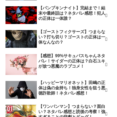
【パンプキンナイト】完結まで！結
末や最終話は？ネタバレ感想！犯人
の正体は一体誰？
【ゴーストフィクサーズ】つまらな
い？打ち切り？ゴーストの正体は一
体なんなの？
【感想】99%サキュバスちゃんネタ
バレ！サイダーの正体は？白石ユキ
が放つ悪魔のラブコメ！
【ハッピーマリオネット】田嶋の正
体は偽の金持ち！独身女性を狙う悪
徳詐欺師！ネタバレ感想！
【ワンパンマン】つまらない？面白
い？ネタバレ感想と読後の考察！強
すぎることの悲劇とギャグ！