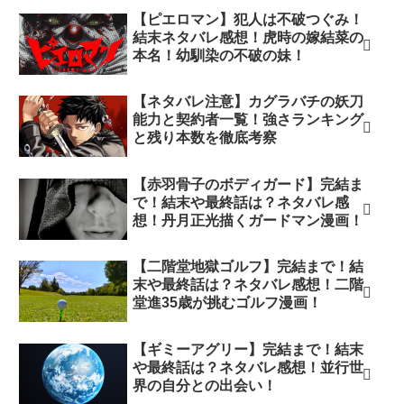
【ピエロマン】犯人は不破つぐみ！
結末ネタバレ感想！虎時の嫁結菜の
本名！幼馴染の不破の妹！
【ネタバレ注意】カグラバチの妖刀
能力と契約者一覧！強さランキング
と残り本数を徹底考察
【赤羽骨子のボディガード】完結ま
で！結末や最終話は？ネタバレ感
想！丹月正光描くガードマン漫画！
【二階堂地獄ゴルフ】完結まで！結
末や最終話は？ネタバレ感想！二階
堂進35歳が挑むゴルフ漫画！
【ギミーアグリー】完結まで！結末
や最終話は？ネタバレ感想！並行世
界の自分との出会い！