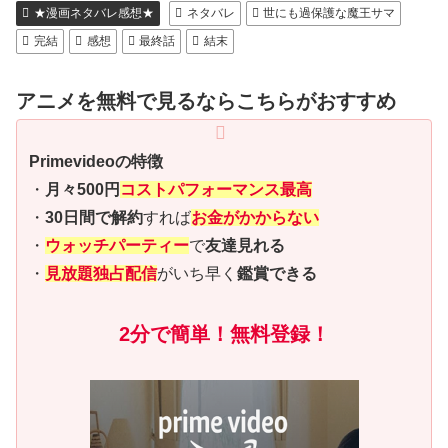
★漫画ネタバレ感想★
ネタバレ
世にも過保護な魔王サマ
完結
感想
最終話
結末
アニメを無料で見るならこちらがおすすめ
Primevideoの特徴
・
月々500円
コストパフォーマンス最高
・
30日間で解約
すれば
お金がかからない
・
ウォッチパーティー
で
友達見れる
・
見放題独占配信
がいち早く
鑑賞できる
2分で簡単！無料登録！