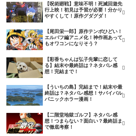
【呪術廻戦】意味不明！死滅回遊先
行上映！初見は予習が必要！分かり
やすくして！原作グダグダ！
【尾田栄一郎】原作テンポひどい！
エルバフ編アニメ化！神作画あって
もオワコンになりそう？
【彩香ちゃんは弘子先輩に恋して
る】結末や最終話は？ネタバレ感
想！完結まで！
【ういちの島】完結まで！結末や最
終話は？ネタバレ感想！サバイバル
パニックホラー漫画！
【二階堂地獄ゴルフ】ネタバレ感
想！つまらない？面白い？最終話ま
で徹底考察！