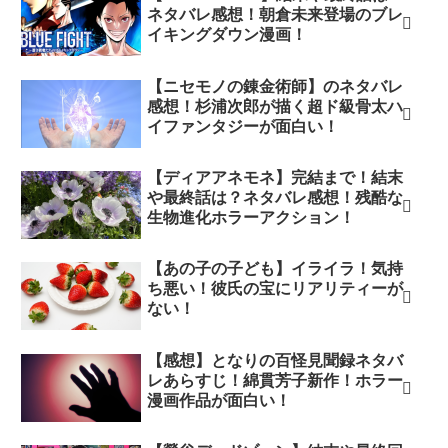
ネタバレ感想！朝倉未来登場のブレ
イキングダウン漫画！
【ニセモノの錬金術師】のネタバレ
感想！杉浦次郎が描く超ド級骨太ハ
イファンタジーが面白い！
【ディアアネモネ】完結まで！結末
や最終話は？ネタバレ感想！残酷な
生物進化ホラーアクション！
【あの子の子ども】イライラ！気持
ち悪い！彼氏の宝にリアリティーが
ない！
【感想】となりの百怪見聞録ネタバ
レあらすじ！綿貫芳子新作！ホラー
漫画作品が面白い！