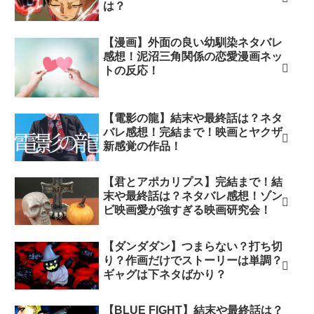
は？
【漫画】外面の良い幼馴染ネタバレ
感想！泥沼三角関係の恋愛漫画ネッ
トの反応！
【電影の龍】結末や最終話は？ネタ
バレ感想！完結まで！映画とヤクザ
新感覚の作品！
【君とアポカリプス】完結まで！結
末や最終話は？ネタバレ感想！ゾン
ビ映画愛が強すぎる映画研究会！
【ダンダダン】つまらない？打ち切
り？作画だけでストーリーは単調？
ギャグは下ネタばかり？
【BLUE FIGHT】結末や最終話は？