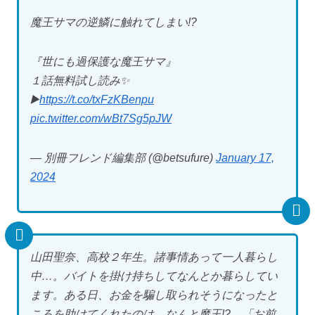
魔王サマの逆鱗に触れてしまい!?
『世にも過保護な魔王サマ』
１話無料試し読み✨
▶️
https://t.co/txFzKBenpu
pic.twitter.com/wBt7Sg5pJW
— 別冊フレンド編集部 (@betsufure)
January 17,
2024
山田聖奈、高校２年生。諸事情あって一人暮らし
中…。バイトを掛け持ちしてなんとか暮らしてい
ます。ある日、お金を騙し取られそうになったと
ころを助けてくれたのは、なんと魔王!? 「お前