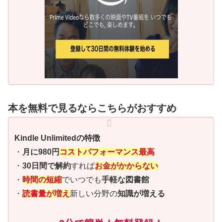
本を無料で見るならこちらがおすすめ
Kindle Unlimitedの特徴
・
月に980円
コストパフォーマンス最高
・
30日間で解約
すれば
お金がかからない
・
時間の短縮
でいつでも
手軽な図書館
・
読書量が増え
新しい分野の
知識が増える