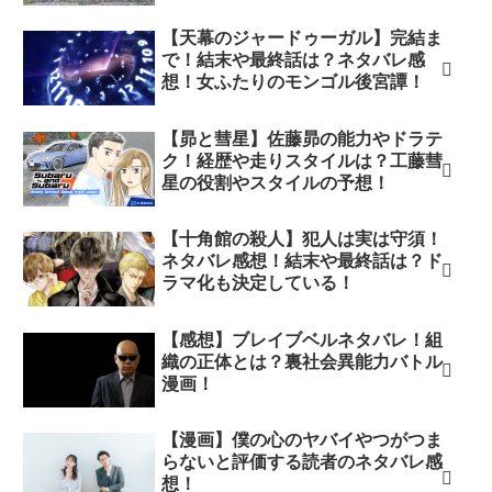
【天幕のジャードゥーガル】完結ま
で！結末や最終話は？ネタバレ感
想！女ふたりのモンゴル後宮譚！
【昴と彗星】佐藤昴の能力やドラテ
ク！経歴や走りスタイルは？工藤彗
星の役割やスタイルの予想！
【十角館の殺人】犯人は実は守須！
ネタバレ感想！結末や最終話は？ド
ラマ化も決定している！
【感想】ブレイブベルネタバレ！組
織の正体とは？裏社会異能力バトル
漫画！
【漫画】僕の心のヤバイやつがつま
らないと評価する読者のネタバレ感
想！