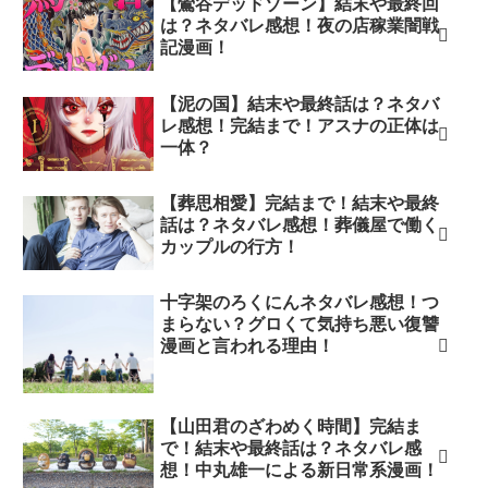
【鶯谷デッドゾーン】結末や最終回
は？ネタバレ感想！夜の店稼業闇戦
記漫画！
【泥の国】結末や最終話は？ネタバ
レ感想！完結まで！アスナの正体は
一体？
【葬思相愛】完結まで！結末や最終
話は？ネタバレ感想！葬儀屋で働く
カップルの行方！
十字架のろくにんネタバレ感想！つ
まらない？グロくて気持ち悪い復讐
漫画と言われる理由！
【山田君のざわめく時間】完結ま
で！結末や最終話は？ネタバレ感
想！中丸雄一による新日常系漫画！