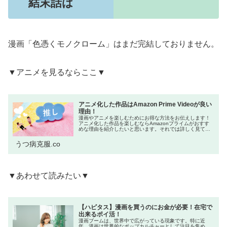
結末話は
漫画「色憑くモノクローム」はまだ完結しておりません。
▼アニメを見るならここ▼
アニメ化した作品はAmazon Prime Videoが良い
理由！
漫画やアニメを楽しむためにお得な方法をお伝えします！
アニメ化した作品を楽しむならAmazonプライムがおすす
めな理由を紹介したいと思います。それでは詳しく見てい
きましょう！ネットをよく利用する方の中には「Amazon
プライム会員はお得!」と...
うつ病克服.co
▼あわせて読みたい▼
【ハピタス】漫画を買うのにお金が必要！在宅で
出来るポイ活！
漫画ブームは、世界中で広がっている現象です。特に近
年、漫画は世界的なポップカルチャーとして注目を集め、