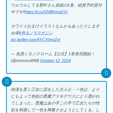
ウルウルしてる聖叶さん表紙の1巻、絶賛予約受付
中です!!
https://t.co/SNfBHvoEjU
カワイイおまけイラストなんかもあったりします
ね🤩
#色モノ
#マガジン
pic.twitter.com/4YCX0voZxt
— 色憑くモノクローム【公式】1巻発売開始！
(@iromonoWM)
October 12, 2024
純潔を貫く乙女に恋をした主人公・一色は、より
にもよって色欲の悪魔アスモデウスにとり憑かれ
てしまった。悪魔はあの手この手で乙女たちの性
欲を刺激して一色を興奮させようとしてくる。し