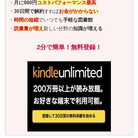
・
月に980円
コストパフォーマンス最高
・
30日間で解約
すれば
お金がかからない
・
時間の短縮
でいつでも
手軽な図書館
・
読書量が増え
新しい分野の
知識が増える
2分で簡単！無料登録！