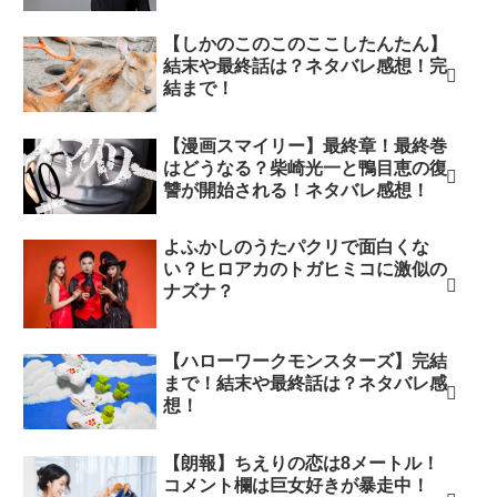
【しかのこのこのここしたんたん】
結末や最終話は？ネタバレ感想！完
結まで！
【漫画スマイリー】最終章！最終巻
はどうなる？柴崎光一と鴨目恵の復
讐が開始される！ネタバレ感想！
よふかしのうたパクリで面白くな
い？ヒロアカのトガヒミコに激似の
ナズナ？
【ハローワークモンスターズ】完結
まで！結末や最終話は？ネタバレ感
想！
【朗報】ちえりの恋は8メートル！
コメント欄は巨女好きが暴走中！