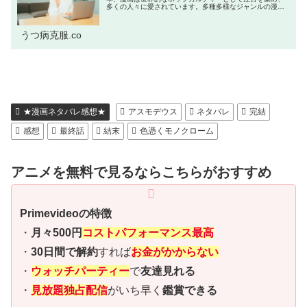
多くの人々に愛されています。多種多様なジャンルの漫画
が発売しており、思わず衝動買いしたくなってしまいま
す。本記事では漫画を買いたくてもお金...
うつ病克服.co
★漫画ネタバレ感想★
アスモデウス
ネタバレ
完結
感想
最終話
結末
色憑くモノクローム
アニメを無料で見るならこちらがおすすめ
Primevideoの特徴
・
月々500円
コストパフォーマンス最高
・
30日間で解約
すれば
お金がかからない
・
ウォッチパーティー
で
友達見れる
・
見放題独占配信
がいち早く
鑑賞できる