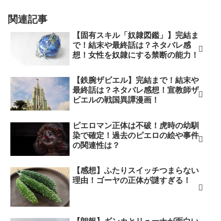
関連記事
【固有スキル「奴隷図鑑」】完結ま
で！結末や最終話は？ネタバレ感
想！女性を奴隷にする禁断の能力！
【鉄腕ザビエル】完結まで！結末や
最終話は？ネタバレ感想！宣教師ザ
ビエルの戦国異譚漫画！
ピエロマン正体は不破！虎時の幼馴
染で確定！過去のピエロの絵や事件
の関連性は？
【感想】ふたりスイッチつまらない
理由！ゴーヤの正体が謎すぎる！