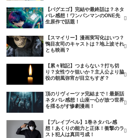
【バグエゴ】完結や最終話は？ネタ
バレ感想！ワンパンマンのONE先
生原作で話題！
【スマイリー】漫画実写化はいつ？
鴨目友司のキャストは？地上波それ
とも映画？
【累々戦記】つまらない？打ち切
り？女性ウケ狙いか？主人公より脇
役の朝風弥宵が目立ちすぎ？
頂のリヴィーツァ完結まで！最新話
ネタバレ感想！山座一心が放つ世界
を揺るがす惨劇漫画！
【ブレイブベル】1巻ネタバレ感
想！あくりの能力と正体！衝撃のラ
スト犯人は真田弓成！