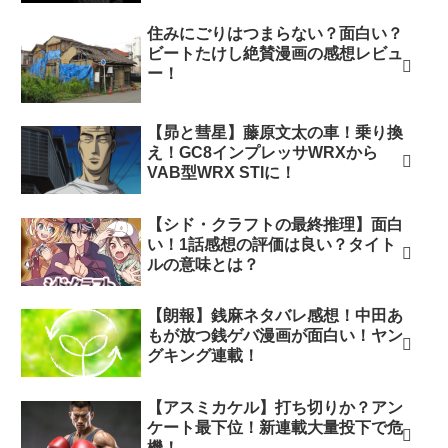
住みにごりはつまらない？面白い？
ビートたけし絶賛漫画の感想レビュ
ー！
【昴と彗星】藤原文太の車！乗り換
え！GC8インプレッサWRXから
VAB型WRX STIに！
【シド・クラフトの最終推理】面白
い！1話感想の評価は良い？タイト
ルの意味とは？
【朗報】銭麻ネタバレ感想！中田あ
もが放つ銭ゲバ漫画が面白い！ヤン
グキング連載！
【アスミカケル】打ち切りか？アン
ケート最下位！新連載大量投下で危
機！