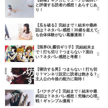
【朗報】ギンカとリューナが面白い
と評価する読者の感想！あらすじあ
り！
【瓜を破る】完結まで！結末や最終
話は？ネタバレ感想！30歳を超えて
も合体体験がない葛藤漫画！
【限界OL霧切ギリ子】完結結末ま
で！打ち切り？つまらない？面白
い？ネタバレ感想と考察！
【寝坊する男】つまらない！打ち切
り？マンネリ設定に読者は飽きる？
主人公の今後の能力に期待！
【バクチグイ】完結まで！結末や最
終話は？ネタバレ感想！究極の心理
戦！ギャンブル漫画！