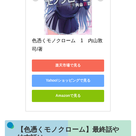
色憑くモノクローム　1　内山敦
司/著
楽天市場で見る
Yahoo!ショッピングで見る
Amazonで見る
【色憑くモノクローム】最終話や