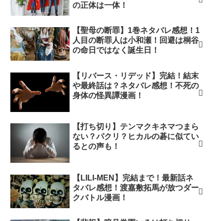
の正体は一体！
【聖母の断罪】1巻ネタバレ感想！1
人目の断罪人は小和瀬！回避は桐谷
の命日ではなく誕生日！
【リバース・リデッド】完結！結末
や最終話は？ネタバレ感想！不死の
身体の怪異譚漫画！
【打ち切り】テンマクキネマつまら
ない？パクリ？ヒカルの碁に似てい
るとの声も！
【LILI-MEN】完結まで！最新話ネ
タバレ感想！渡嘉敷拓馬が放つダー
クバトル漫画！