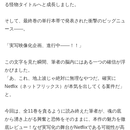
る怪物タイトルへと成長しました。
そして、最終巻の単行本帯で発表された衝撃のビッグニュ
ース――。
「実写映像化企画、進行中――！！」
この文字を見た瞬間、筆者の脳内にはある一つの確信が浮
かびました。
「あ、これ、地上波じゃ絶対に無理なやつだ。確実に
Netflix（ネットフリックス）が本気を出してくる案件だ」
と。
今回は、全11巻を貪るように読み終えた筆者が、魂の底
から湧き上がる興奮と恐怖をそのままに、本作の魅力を徹
底レビュー！なぜ実写化の舞台がNetflixである可能性が高