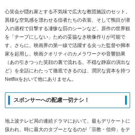
心笑会が隠れ家とする不気味で広大な教団施設のセット、
異様な空気感を漂わせる信者たちの衣装、そして鴨目が潜
入の過程で目撃する凄惨な罰のシーンなど、原作の世界観
を「チープにしない」ための妥協なき映像作りが可能で
す。さらに、映画界の第一線で活躍する尖った監督や脚本
家を起用し、映画クオリティのカメラワークや音響効果
（あの引きつった笑顔の裏で流れる、不穏な静寂の演出な
ど）を全話にわたって徹底できるのは、潤沢な資本を持つ
Netflixをおいて他にありません。
スポンサーへの配慮一切ナシ！
地上波テレビ局の連続ドラマにおいて、最もデリケートに
扱われ、時に最大のタブーとなるのが「宗教・信仰」をテ