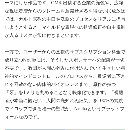
ーマにした作品です。CMを出稿する企業の顔色や、広範
な視聴者層からのクレームを意識せざるを得ない民放放送
では、カルト宗教の手口や洗脳のプロセスをリアルに描写
しようとすると、マイルドな表現への軌道修正や自主規制
が入るリスクが常に付きまといます。
一方で、ユーザーからの直接のサブスクリプション料金で
成り立つNetflixには、そうしたスポンサーへの配慮が一切
不要です。教団が人間の弱みに付け込んでいく生々しい精
神的マインドコントロールのプロセスから、反逆者に下さ
れる容赦のない肉体的バイオレンスまで、原作の持つ
「牙」を1ミリも丸めることなく映像化できます。「視聴
者が本当に観たい、人間の底知れぬ狂気」を100%の純度
でドロップできる唯一の聖域が、Netflixというプラットフ
ォームなのです。