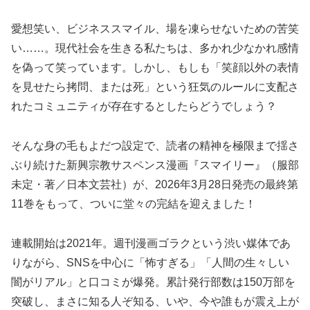
愛想笑い、ビジネススマイル、場を凍らせないための苦笑
い……。現代社会を生きる私たちは、多かれ少なかれ感情
を偽って笑っています。しかし、もしも「笑顔以外の表情
を見せたら拷問、または死」という狂気のルールに支配さ
れたコミュニティが存在するとしたらどうでしょう？
そんな身の毛もよだつ設定で、読者の精神を極限まで揺さ
ぶり続けた新興宗教サスペンス漫画『スマイリー』（服部
未定・著／日本文芸社）が、2026年3月28日発売の最終第
11巻をもって、ついに堂々の完結を迎えました！
連載開始は2021年。週刊漫画ゴラクという渋い媒体であ
りながら、SNSを中心に「怖すぎる」「人間の生々しい
闇がリアル」と口コミが爆発。累計発行部数は150万部を
突破し、まさに知る人ぞ知る、いや、今や誰もが震え上が