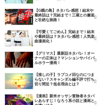
【G餓の島】ネタバレ感想！結末や
最終話は？完結まで！三蔵との邂逅
と壮絶な旅路！
【可愛くてごめん】完結まで！結末
や最終話は？ネタバレ感想！人気楽
曲漫画化！
【グリマス】最新話ネタバレ！オー
ナーの正体は？マンションサバイバ
ルホラー漫画！
【推しの子】ラブコメ回なのにつま
らない？スキャンダル編不評で打ち
切り間近？低名理由とは？
【漫画】新米オッサン冒険者ネタバ
レあらすじ！なろう系小説と漫画と