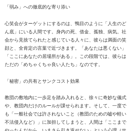
「弱み」への徹底的な寄り添い
心笑会がターゲットにするのは、鴨目のように「人生のど
ん底」にいる人間です。身内の死、借金、孤独、病気。社
会から見捨てられたと感じている人々に、彼らは満面の笑
顔と、全肯定の言葉で近づきます。「あなたは悪くない」
「ここにあなたの居場所がある」。この段階では、彼らは
ただの「めちゃくちゃ良い人たち」なのです。
「秘密」の共有とサンクコスト効果
教団の敷地内に一歩足を踏み入れると、徐々に奇妙な儀式
や、教団内だけのルールが課せられます。そして、一度で
も「一般社会では許されないこと（教団のための嘘や軽い
不法侵入など）」に加担してしまうと、人間は「ここまで
やったんだから、いまさら引き返せない」という心理（サ