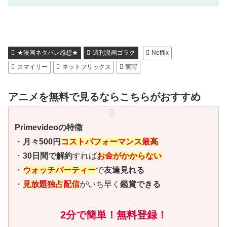
★漫画ネタバレ感想★
週刊漫画ゴラク
Netflix
スマイリー
ネットフリックス
実写
アニメを無料で見るならこちらがおすすめ
Primevideoの特徴
・
月々500円
コストパフォーマンス最高
・
30日間で解約
すれば
お金がかからない
・
ウォッチパーティー
で
友達見れる
・
見放題独占配信
がいち早く
鑑賞できる
2分で簡単！無料登録！