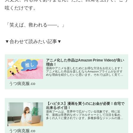
呟くだけです。
「笑えば、救われる――。」
▼合わせて読みたい記事▼
アニメ化した作品はAmazon Prime Videoが良い
理由！
漫画やアニメを楽しむためにお得な方法をお伝えします！
アニメ化した作品を楽しむならAmazonプライムがおすす
めな理由を紹介したいと思います。それでは詳しく見てい
きましょう！ネットをよく利用する方の中には「Amazon
プライム会員はお得!」と...
うつ病克服.co
【ハピタス】漫画を買うのにお金が必要！在宅で
出来るポイ活！
漫画ブームは、世界中で広がっている現象です。特に近
年、漫画は世界的なポップカルチャーとして注目を集め、
多くの人々に愛されています。多種多様なジャンルの漫画
が発売しており、思わず衝動買いしたくなってしまいま
す。本記事では漫画を買いたくてもお金...
うつ病克服.co