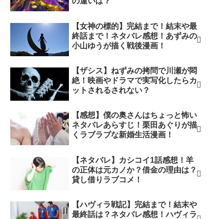
の違いは？
【女神の標的】完結まで！結末や最
終話まで！ネタバレ感想！あずみの
小山ゆうが描く戦後漫画！
【ザシス】ねずみの拷問で川瀬が悶
絶！映画やドラマで実写化したらカ
ットされるされない？
【感想】僕の奥さんはちょっと怖い
ネタバレあらすじ！栗田あぐりが描
くラブラブな新婚生活漫画！
【ネタバレ】カシコイ1話感想！羊
の正体は元カノか？借金の理由は？
貸し借りラブコメ！
【ハヴィラ戦記】完結まで！結末や
最終話は？ネタバレ感想！ハヴィラ