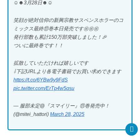
☺️☻3月28日☻☺️
笑顔が絶対信仰の新興宗教サスペンスホラーのコ
ミックス最終⑪巻本日発売です㊗️㊗️㊗️
発行部数も累計150万部突破しました！🎉
ついに最終巻です！！
拡散していただければ嬉しいです
⇩下記URLより各電子書籍でお買い求めできます
https://t.co/6YBw9y9FdS
pic.twitter.com/ErTp4w5qsu
— 服部未定@『スマイリー』⑪巻発売中！
(@mitei_hattori)
March 28, 2025