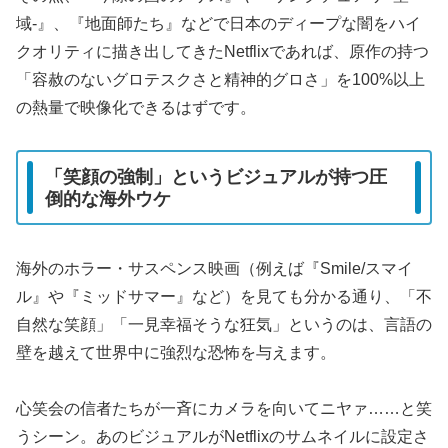
域-』、『地面師たち』などで日本のディープな闇をハイ
クオリティに描き出してきたNetflixであれば、原作の持つ
「容赦のないグロテスクさと精神的グロさ」を100%以上
の熱量で映像化できるはずです。
「笑顔の強制」というビジュアルが持つ圧
倒的な海外ウケ
海外のホラー・サスペンス映画（例えば『Smile/スマイ
ル』や『ミッドサマー』など）を見ても分かる通り、「不
自然な笑顔」「一見幸福そうな狂気」というのは、言語の
壁を越えて世界中に強烈な恐怖を与えます。
心笑会の信者たちが一斉にカメラを向いてニヤァ……と笑
うシーン。あのビジュアルがNetflixのサムネイルに設定さ