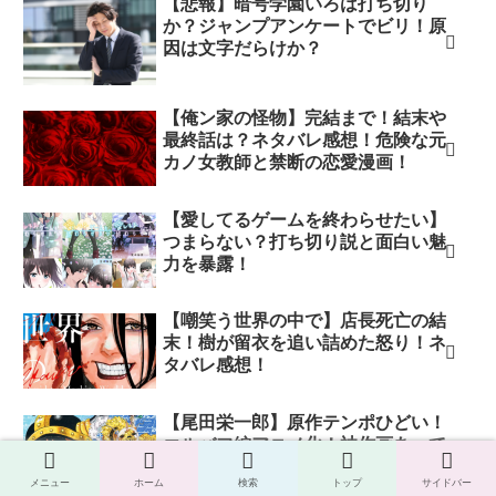
【悲報】暗号学園いろは打ち切り
か？ジャンプアンケートでビリ！原
因は文字だらけか？
【俺ン家の怪物】完結まで！結末や
最終話は？ネタバレ感想！危険な元
カノ女教師と禁断の恋愛漫画！
【愛してるゲームを終わらせたい】
つまらない？打ち切り説と面白い魅
力を暴露！
【嘲笑う世界の中で】店長死亡の結
末！樹が留衣を追い詰めた怒り！ネ
タバレ感想！
【尾田栄一郎】原作テンポひどい！
エルバフ編アニメ化！神作画あって
もオワコンになりそう？
メニュー
ホーム
検索
トップ
サイドバー