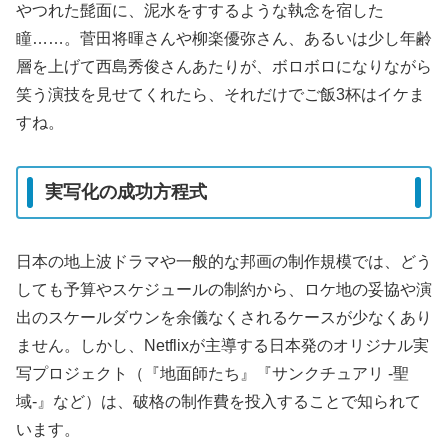
やつれた髭面に、泥水をすするような執念を宿した
瞳……。菅田将暉さんや柳楽優弥さん、あるいは少し年齢
層を上げて西島秀俊さんあたりが、ボロボロになりながら
笑う演技を見せてくれたら、それだけでご飯3杯はイケま
すね。
実写化の成功方程式
日本の地上波ドラマや一般的な邦画の制作規模では、どう
しても予算やスケジュールの制約から、ロケ地の妥協や演
出のスケールダウンを余儀なくされるケースが少なくあり
ません。しかし、Netflixが主導する日本発のオリジナル実
写プロジェクト（『地面師たち』『サンクチュアリ -聖
域-』など）は、破格の制作費を投入することで知られて
います。