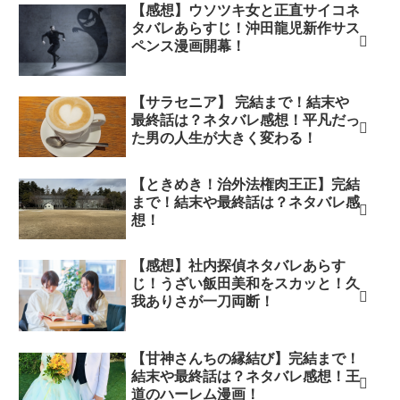
【感想】ウソツキ女と正直サイコネ
タバレあらすじ！沖田龍児新作サス
ペンス漫画開幕！
【サラセニア】 完結まで！結末や
最終話は？ネタバレ感想！平凡だっ
た男の人生が大きく変わる！
【ときめき！治外法権肉王正】完結
まで！結末や最終話は？ネタバレ感
想！
【感想】社内探偵ネタバレあらす
じ！うざい飯田美和をスカッと！久
我ありさが一刀両断！
【甘神さんちの縁結び】完結まで！
結末や最終話は？ネタバレ感想！王
道のハーレム漫画！