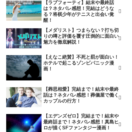
【ラブフォーティ】結末や最終話
は？ネタバレ感想！完結はどうな
る？将棋少年がテニスと出会い覚
醒！
【メダリスト】つまらない？打ち切
りの噂と評価を覆す圧倒的に面白い
魅力を徹底解説！
【えなこ絶賛】不死と罰が面白い！
ホテルで起こるゾンビパニック漫
画！
【葬思相愛】完結まで！結末や最終
話は？ネタバレ感想！葬儀屋で働く
カップルの行方！
【エデンズゼロ】完結まで！結末や
最終話まで！ネタバレ感想！真島ヒ
ロが描くSFファンタジー漫画！