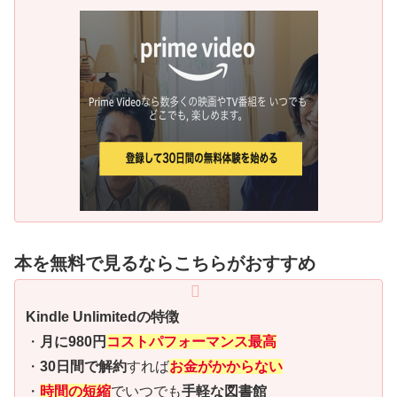
本を無料で見るならこちらがおすすめ
Kindle Unlimitedの特徴
・
月に980円
コストパフォーマンス最高
・
30日間で解約
すれば
お金がかからない
・
時間の短縮
でいつでも
手軽な図書館