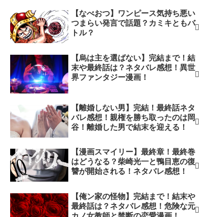
【なべおつ】ワンピース気持ち悪い
つまらい発言で話題？カミキともバ
トル？
【烏は主を選ばない】完結まで！結
末や最終話は？ネタバレ感想！異世
界ファンタジー漫画！
【離婚しない男】完結！最終話ネタ
バレ感想！親権を勝ち取ったのは岡
谷！離婚した男で結末を迎える！
【漫画スマイリー】最終章！最終巻
はどうなる？柴崎光一と鴨目恵の復
讐が開始される！ネタバレ感想！
【俺ン家の怪物】完結まで！結末や
最終話は？ネタバレ感想！危険な元
カノ女教師と禁断の恋愛漫画！