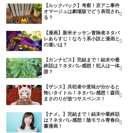
【ルックバック】考察！京アニ事件
オマージュは劇場版でどう表現され
る？
【漫画】新米オッサン冒険者ネタバ
レあらすじ！なろう系小説と漫画と
の違いは？
【カンナビス】完結まで！結末や最
終話は？ネタバレ感想！犯人は一体
誰？
【ザシス】共犯者や意味が分かると
怖いタイトル！ネタバレ感想！森田
まさのりが放つサスペンス！
【ナメ。】完結まで！結末や最終話
は？ネタバレ感想！陰モラル青春白
書漫画！