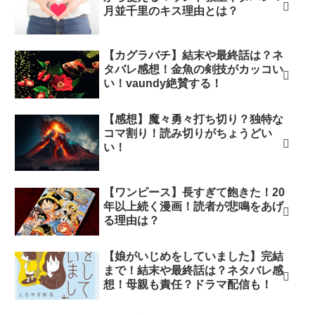
月並千里のキス理由とは？
【カグラバチ】結末や最終話は？ネ
タバレ感想！金魚の剣技がカッコい
い！vaundy絶賛する！
【感想】魔々勇々打ち切り？独特な
コマ割り！読み切りがちょうどい
い！
【ワンピース】長すぎて飽きた！20
年以上続く漫画！読者が悲鳴をあげ
る理由は？
【娘がいじめをしていました】完結
まで！結末や最終話は？ネタバレ感
想！母親も責任？ドラマ配信も！