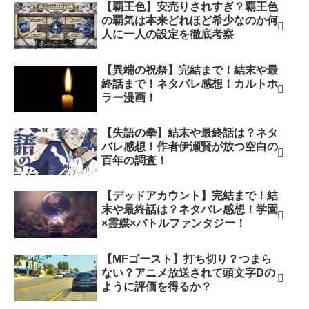
【覇王色】安売りされすぎ？覇王色
の覇気は本来どれほど希少なのか何
人に一人の設定を徹底考察
【異端の祝祭】完結まで！結末や最
終話まで！ネタバレ感想！カルトホ
ラー漫画！
【失語の拳】結末や最終話は？ネタ
バレ感想！作者伊瀬賢が放つ空白の
百年の調査！
【デッドアカウント】完結まで！結
末や最終話は？ネタバレ感想！学園
×霊媒×バトルファンタジー！
【MFゴースト】打ち切り？つまら
ない？アニメ放送されて頭文字Dの
ように評価を得るか？