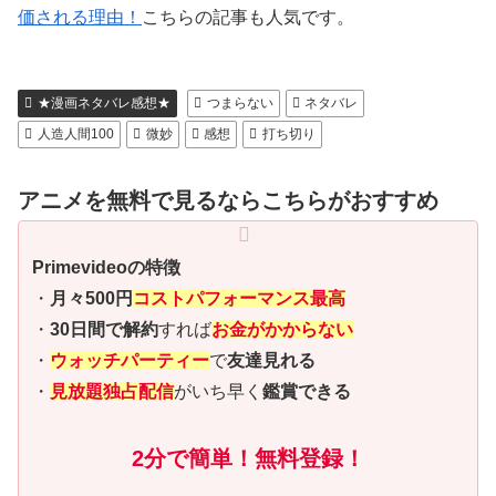
価される理由！
こちらの記事も人気です。
★漫画ネタバレ感想★
つまらない
ネタバレ
人造人間100
微妙
感想
打ち切り
アニメを無料で見るならこちらがおすすめ
Primevideoの特徴
・
月々500円
コストパフォーマンス最高
・
30日間で解約
すれば
お金がかからない
・
ウォッチパーティー
で
友達見れる
・
見放題独占配信
がいち早く
鑑賞できる
2分で簡単！無料登録！