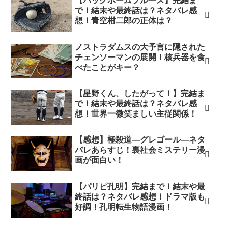
【バックホームブルース】完結ま
で！結末や最終話は？ネタバレ感
想！青空柑二郎の正体は？
ノストラダムスの大予言に隠された
チェンソーマンの展開！核兵器を食
べたことがキー？
【星野くん、したがって！】完結ま
で！結末や最終話は？ネタバレ感
想！世界一微笑ましい主従関係！
【感想】極殺道―グレゴール―ネタ
バレあらすじ！裏社会ミステリー漫
画が面白い！
【パリピ孔明】完結まで！結末や最
終話は？ネタバレ感想！ドラマ版も
好調！孔明転生物語漫画！