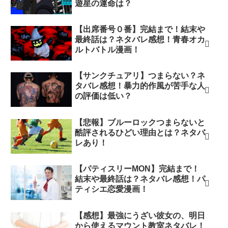
遊星の運命は？
【出席番号０番】完結まで！結末や
最終話は？ネタバレ感想！青春オカ
ルトバトル漫画！
【サンクチュアリ】つまらない？ネ
タバレ感想！暴力的作風が苦手な人
の評価は低い？
【悲報】ブルーロックつまらないと
酷評されるひどい理由とは？ネタバ
レあり！
【パティスリーMON】完結まで！
結末や最終話は？ネタバレ感想！パ
ティシエ恋愛漫画！
【感想】最強にうざい彼女の、明日
から使えるマウント教室ネタバレ！