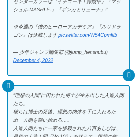
センターカラーは『イチゴーキ！操縦中』『マッ
シュル-MASHLE-』『ギンカとリューナ』‼️
※今週の『僕のヒーローアカデミア』『ルリドラ
ゴン』は休載します
pic.twitter.com/W54CpmIifb
— 少年ジャンプ編集部 (@jump_henshubu)
December 4, 2022
“理想の人間”に囚われた博士が生み出した人造人間
たち。
彼らは博士の死後、理想の肉体を手に入れるた
め、人間を襲い始める…。
人造人間たちに一家を惨殺された八百あしびは、
最後の人造人間「No.100」を従えて、復讐の旅