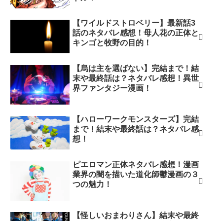
【ワイルドストロベリー】最新話3
話のネタバレ感想！母人花の正体と
キンゴと牧野の目的！
【烏は主を選ばない】完結まで！結
末や最終話は？ネタバレ感想！異世
界ファンタジー漫画！
【ハローワークモンスターズ】完結
まで！結末や最終話は？ネタバレ感
想！
ピエロマン正体ネタバレ感想！漫画
業界の闇を描いた道化師鬱漫画の３
つの魅力！
【怪しいおまわりさん】結末や最終