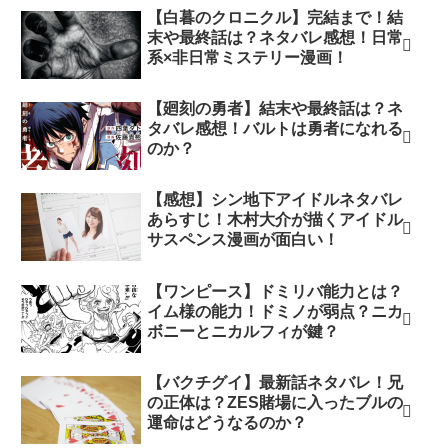
【白暮のクロニクル】完結まで！結
末や最終話は？ネタバレ感想！日常
系×非日常ミステリー漫画！
【廻刻の勇者】結末や最終話は？ネ
タバレ感想！バルトは勇者になれる
のか？
【感想】シン地下アイドルネタバレ
あらすじ！木村大介が描くアイドル
サスペンス漫画が面白い！
【ワンピース】ドミリバ能力とは？
イム様の能力！ドミノが弱点？ニカ
ボニーとニカルフィが鍵？
【バクチグイ】最新話ネタバレ！兄
の正体は？ZES賭場に入ったブルの
運命はどうなるのか？