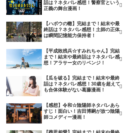
話は？ネタバレ感想！警察官という
正義の舞台漫画！
【ハボウの轍】完結まで！結末や最
終話は？ネタバレ感想！土師の正体
は瞬間記憶能力保持者！
【平成敗残兵☆すみれちゃん】完結
まで！結末や最終話は？ネタバレ感
想！アラサー女のリベンジ！
【瓜を破る】完結まで！結末や最終
話は？ネタバレ感想！30歳を超えて
も合体体験がない葛藤漫画！
【感想】令和☆陰陽師ネタバレあら
すじ！面白い！吉田博嗣が放つ陰陽
師コメディー漫画！
【葬思相愛】完結まで！結末や最終