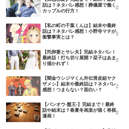
話は？ネタバレ感想！葬儀屋で働く
カップルの行方！
【私の町の千葉くんは】結末や最終
話は？ネタバレ感想！小野寺マチが
衝撃事実とは？
【托卵妻とサレ夫】完結ネタバレ！
最終話！打ち切り展開？栞子はあま
り描かれず！
【闇金ウシジマくん外伝滑皮組ヤク
ザメシ】結末や最終話は？ネタバレ
感想！つまらない？面白い？
【バンオウ-盤王-】完結まで！最終
話や結末は？春夏冬画楽が描く将棋
漫画！