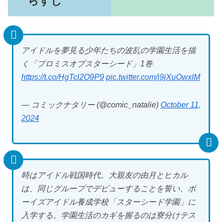
らすじ
アイドルを夢見る少年たちの波乱の学園生活を描
く「プロミスオブスターシード」1巻
https://t.co/HgTcl2O9P9
pic.twitter.com/j9jXuOwxlM
— コミックナタリー (@comic_natalie)
October 11,
2024
時はアイドル戦国時代。大親友の由月とヒカル
は、同じグループでデビューすることを誓い、ボ
ーイズアイドル養成学校「スターシード学園」に
入学する。学園生活のカギを握るのは寮分けテス