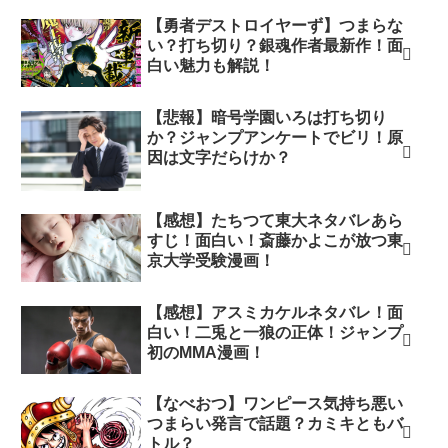
【勇者デストロイヤーず】つまらな
い？打ち切り？銀魂作者最新作！面
白い魅力も解説！
【悲報】暗号学園いろは打ち切り
か？ジャンプアンケートでビリ！原
因は文字だらけか？
【感想】たちつて東大ネタバレあら
すじ！面白い！斎藤かよこが放つ東
京大学受験漫画！
【感想】アスミカケルネタバレ！面
白い！二兎と一狼の正体！ジャンプ
初のMMA漫画！
【なべおつ】ワンピース気持ち悪い
つまらい発言で話題？カミキともバ
トル？