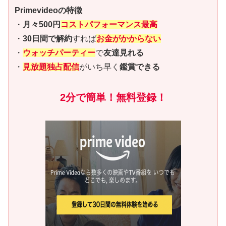
Primevideoの特徴
・
月々500円
コストパフォーマンス最高
・
30日間で解約
すれば
お金がかからない
・
ウォッチパーティー
で
友達見れる
・
見放題独占配信
がいち早く
鑑賞できる
2分で簡単！無料登録！