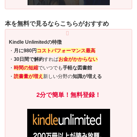
本を無料で見るならこちらがおすすめ
Kindle Unlimitedの特徴
・
月に980円
コストパフォーマンス最高
・
30日間で解約
すれば
お金がかからない
・
時間の短縮
でいつでも
手軽な図書館
・
読書量が増え
新しい分野の
知識が増える
2分で簡単！無料登録！