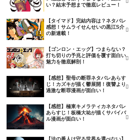
い？結末予想まで徹底レビュー！
【タイマド】完結内容は？ネタバレ
感想！サムライせんせいの黒江S介
の新連載！
【ゴンロン・エッグ】つまらない？
打ち切りの予兆と評価を覆す面白い
魅力を徹底解剖！
【感想】聖母の断罪ネタバレあらす
じ！カズキが描く鬱展開！復讐より
過激な断罪漫画が面白い！
【感想】極東キメラティカネタバレ
あらすじ！板橋大祐が描くサバイバ
ル漫画が面白い！
【法の番人は守る世界を選べない】