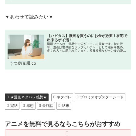
▼あわせて読みたい▼
【ハピタス】漫画を買うのにお金が必要！在宅で
出来るポイ活！
漫画ブームは、世界中で広がっている現象です。特に近
年、漫画は世界的なポップカルチャーとして注目を集め、
多くの人々に愛されています。多種多様なジャンルの漫画
が発売しており、思わず衝動買いしたくなってしまいま
す。本記事では漫画を買いたくてもお金...
うつ病克服.co
★漫画ネタバレ感想★
ネタバレ
プロミスオブスターシード
完結
感想
最終話
結末
アニメを無料で見るならこちらがおすすめ