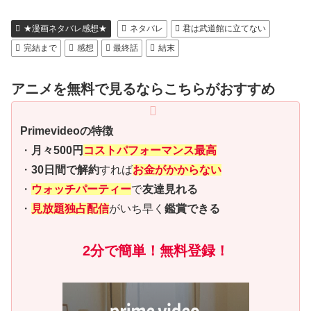
★漫画ネタバレ感想★
ネタバレ
君は武道館に立てない
完結まで
感想
最終話
結末
アニメを無料で見るならこちらがおすすめ
Primevideoの特徴
・
月々500円
コストパフォーマンス最高
・
30日間で解約
すれば
お金がかからない
・
ウォッチパーティー
で
友達見れる
・
見放題独占配信
がいち早く
鑑賞できる
2分で簡単！無料登録！