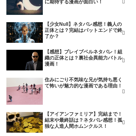
に期待する漫画が面白い！
【少女Null】ネタバレ感想！義人の
正体とは？完結はバットエンドで終
了か？
【感想】ブレイブベルネタバレ！組
織の正体とは？裏社会異能力バトル
漫画！
住みにごり不気味な兄が気持ち悪く
て怖いが魅力的な漫画である理由！
【アイアンファミリア】完結まで！
結末や最終話は？ネタバレ感想！孤
独な人造人間ホムンクルス！