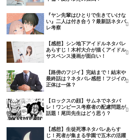
『ヤン先輩はひとりで生きていけな
い』二人は付き合う？最新話ネタバ
レ考察
【感想】シン地下アイドルネタバレ
あらすじ！木村大介が描くアイドル
サスペンス漫画が面白い！
【路傍のフジイ】完結まで！結末や
最終話は？ネタバレ感想！フジイの
正体は一体？
【ロックスの顔】サムネでネタバ
レ！ワンピース考察者の配慮問題が
話題！尾田先生はどう思う？
【感想】生徒死導ネタバレあらす
じ！死者が集まる学園で五木の活躍