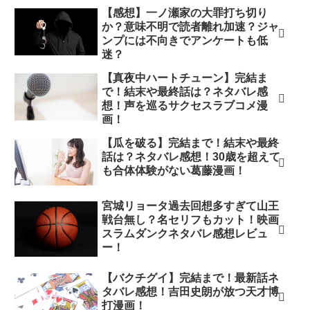
【感想】一ノ瀬家の大罪打ち切り
か？意味不明で読者離れ加速？ジャ
ンプには不向きでアンケートも低
迷？
【真夜中ハートチューン】完結ま
で！結末や最終話は？ネタバレ感
想！声を巡るサクセスラブコメ漫
画！
【瓜を破る】完結まで！結末や最終
話は？ネタバレ感想！30歳を超えて
も合体体験がない葛藤漫画！
宮城リョータ過去回想多すぎて山王
戦台無し？名セリフもカット！映画
スラムダンクネタバレ感想レビュ
ー！
【バクチグイ】完結まで！最新話ネ
タバレ感想！吉田史朗が放つ天才博
打漫画！