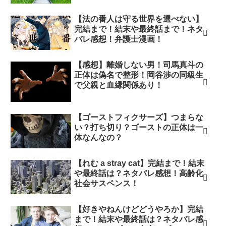
【法の番人は守る世界を選べない】
完結まで！結末や最終話まで！ネタ
バレ感想！弁護士漫画！
【感想】離婚しない男！司馬真斗の
正体は偽名で整形！岡谷渉の同級生
で父親と血縁関係あり！
【ゴーストフィクサーズ】つまらな
い？打ち切り？ゴーストの正体は一
体なんなの？
【れむ a stray cat】完結まで！結末
や最終話は？ネタバレ感想！高齢化
社会サスペンス！
【好きやねんけどどうやろか】完結
まで！結末や最終話は？ネタバレ感