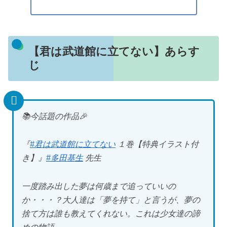
【君は武道館に立てない】あらす
じ
📚今話題の作品🎉
『
#君は武道館に立てない
１巻【特典イラスト付
き】』
#多田基生
先生
一度踏み出した夢は何歳まで追っていいの
か・・・？大人達は「夢を持て」と言うが、夢の
捨て方は誰も教えてくれない。これは少女達の諦