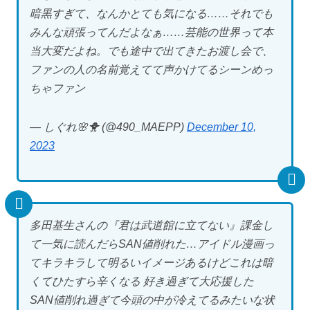
暗黒すぎて、なんかとても気になる……それでも
みんな頑張ってんだよなぁ……芸能の世界って本
当大変だよね。でも途中で出てきたお渡し会で、
ファンの人の名前覚えてて声かけてるシーンめっ
ちゃファン
— しぐれ🌸🐥 (@490_MAEPP)
December 10,
2023
多田基生さんの『君は武道館に立てない』課金し
て一気に読んだらSAN値削れた…アイドル漫画っ
てキラキラして明るいイメージあるけどこれは暗
くてひたすら辛くなる 好き過ぎて大応援した
SAN値削れ過ぎて今頭の中が冷えてるみたいな状