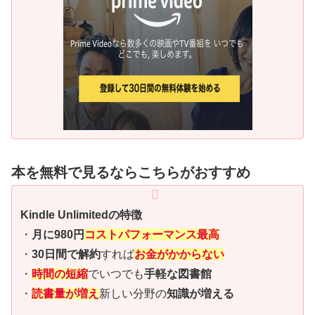
本を無料で見るならこちらがおすすめ
Kindle Unlimitedの特徴
・
月に980円
コストパフォーマンス最高
・
30日間で解約
すれば
お金がかからない
・
時間の短縮
でいつでも
手軽な図書館
・
読書量が増え
新しい分野の
知識が増える