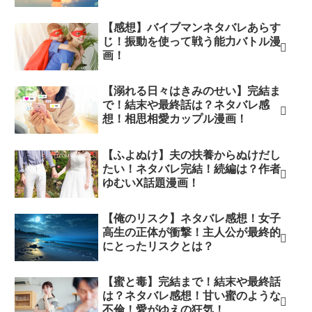
【感想】バイブマンネタバレあらす
じ！振動を使って戦う能力バトル漫
画！
【溺れる日々はきみのせい】完結ま
で！結末や最終話は？ネタバレ感
想！相思相愛カップル漫画！
【ふよぬけ】夫の扶養からぬけだし
たい！ネタバレ完結！続編は？作者
ゆむいX話題漫画！
【俺のリスク】ネタバレ感想！女子
高生の正体が衝撃！主人公が最終的
にとったリスクとは？
【蜜と毒】完結まで！結末や最終話
は？ネタバレ感想！甘い蜜のような
不倫！愛がゆえの狂気！