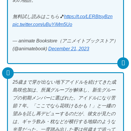
めの物語。
無料試し読みはこちら🎵
https://t.co/LERBtsyBzn
pic.twitter.com/uBuYiMm5Uo
— animate Bookstore（アニメイトブックストア）
(@animatebook)
December 21, 2023
25歳まで芽が出ない地下アイドルを続けてきた成
島咲也加は、所属グループが解体し、新生グルー
プの初期メンバーに選ばれた。アイドルになり苦
節７年。「ここでなら花咲けるかも！」と一縷の
望みを託し再デビューするのだが、彼女が見たの
は、ギャラ飲み・枕などが横行する地獄のような
光景だった。一度踏み出した夢は何歳まで追って