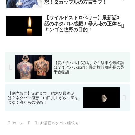
想！２カップルの方言ラブ！
【ワイルドストロベリー】最新話3
話のネタバレ感想！母人花の正体と
キンゴと牧野の目的！
【花のチハル】完結まで！結末や最終話
は？ネタバレ感想！暴走族特攻隊長の柴
千春物語！
【劇光仮面】完結まで！結末や最終話
は？ネタバレ感想！山口貴由が放つ星を
つなぐ者たちの漫画！
ホーム
★漫画ネタバレ感想★