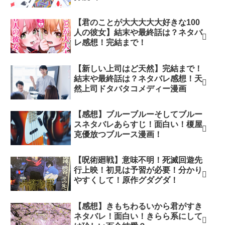
【君のことが大大大大大好きな100
人の彼女】結末や最終話は？ネタバ
レ感想！完結まで！
【新しい上司はど天然】完結まで！
結末や最終話は？ネタバレ感想！天
然上司ドタバタコメディー漫画
【感想】ブルーブルーそしてブルー
スネタバレあらすじ！面白い！榎屋
克優放つブルース漫画！
【呪術廻戦】意味不明！死滅回遊先
行上映！初見は予習が必要！分かり
やすくして！原作グダグダ！
【感想】きもちわるいから君がすき
ネタバレ！面白い！きらら系にして