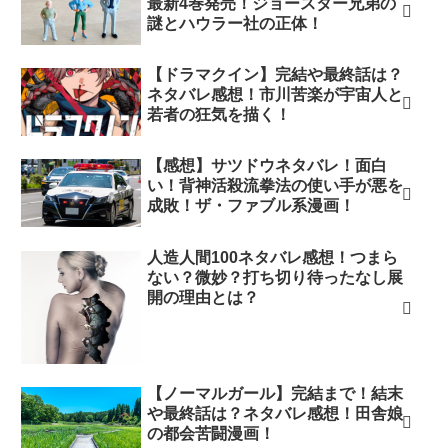
最新4巻発売！ジョースター兄弟の
謎とハウラー社の正体！
【ドラマクイン】完結や最終話は？
ネタバレ感想！市川苦楽が宇宙人と
若者の狂気を描く！
【感想】サツドウネタバレ！面白
い！背神活殺流拳法の使い手が悪を
成敗！ザ・ファブル系漫画！
人造人間100ネタバレ感想！つまら
ない？微妙？打ち切り待ったなし展
開の理由とは？
【ノーマルガール】完結まで！結末
や最終話は？ネタバレ感想！田舎娘
の都会苦闘漫画！