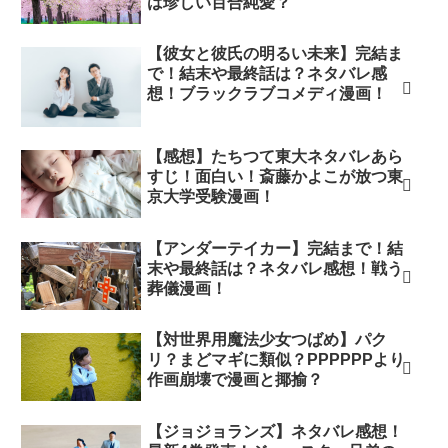
は珍しい百合純愛？
【彼女と彼氏の明るい未来】完結ま
で！結末や最終話は？ネタバレ感
想！ブラックラブコメディ漫画！
【感想】たちつて東大ネタバレあら
すじ！面白い！斎藤かよこが放つ東
京大学受験漫画！
【アンダーテイカー】完結まで！結
末や最終話は？ネタバレ感想！戦う
葬儀漫画！
【対世界用魔法少女つばめ】パク
リ？まどマギに類似？PPPPPPより
作画崩壊で漫画と揶揄？
【ジョジョランズ】ネタバレ感想！