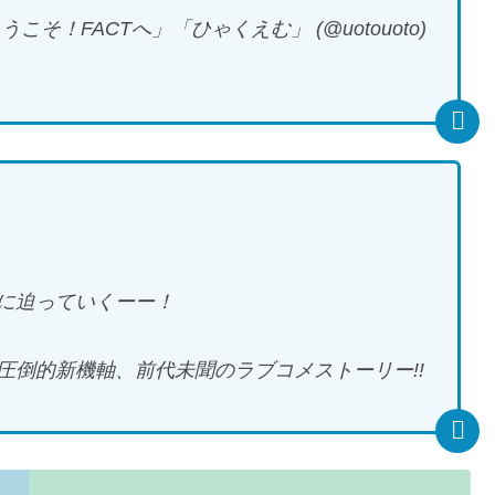
！FACTへ」「ひゃくえむ」 (@uotouoto)
に迫っていくーー！
圧倒的新機軸、前代未聞のラブコメストーリー!!