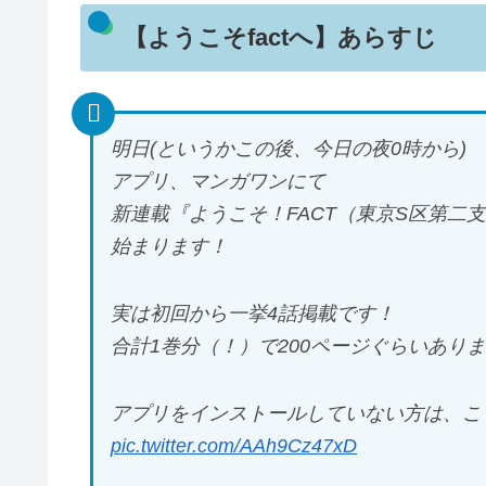
【ようこそfactへ】あらすじ
明日(というかこの後、今日の夜0時から)
アプリ、マンガワンにて
新連載『ようこそ！FACT（東京S区第二
始まります！
実は初回から一挙4話掲載です！
合計1巻分（！）で200ページぐらいあり
アプリをインストールしていない方は、こ
pic.twitter.com/AAh9Cz47xD