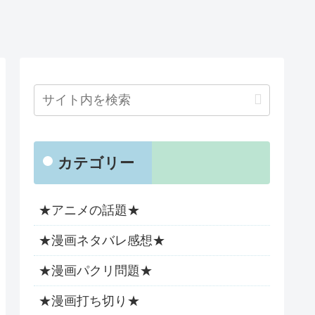
カテゴリー
★アニメの話題★
★漫画ネタバレ感想★
★漫画パクリ問題★
★漫画打ち切り★