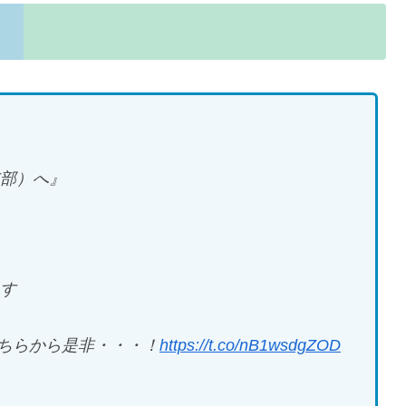
支部）へ』
ます
ちらから是非・・・！
https://t.co/nB1wsdgZOD