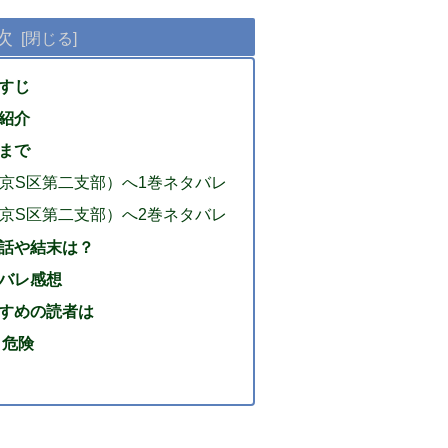
次
らすじ
品紹介
結まで
東京S区第二支部）へ1巻ネタバレ
東京S区第二支部）へ2巻ネタバレ
終話や結末は？
タバレ感想
すすめの読者は
と危険