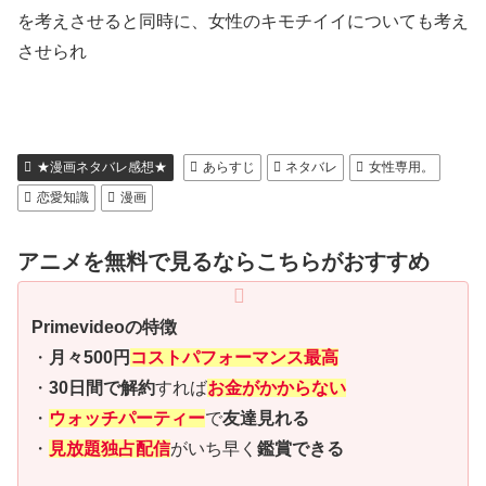
を考えさせると同時に、女性のキモチイイについても考え
させられ
★漫画ネタバレ感想★
あらすじ
ネタバレ
女性専用。
恋愛知識
漫画
アニメを無料で見るならこちらがおすすめ
Primevideoの特徴
・
月々500円
コストパフォーマンス最高
・
30日間で解約
すれば
お金がかからない
・
ウォッチパーティー
で
友達見れる
・
見放題独占配信
がいち早く
鑑賞できる