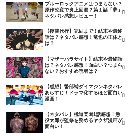
ブルーロックアニメはつまらない？
原作改変で炎上回避？第１話「夢」
ネタバレ感想レビュー！
【復讐代行】完結まで！結末や最終
話は？ネタバレ感想！竜也の正体と
は？
【マザーパラサイト】結末や最終話
は？ネタバレ感想！面白い？つまら
ない？おすすめ読者は？
【感想】警部補ダイマジンネタバレ
あらすじ！ドラマ化するほど面白い
漫画！
【ネタバレ】極道楽園1話感想！懲
役太郎が監修を務めるヤクザ漫画が
面白い！