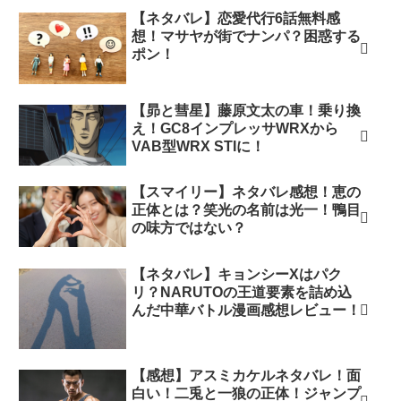
【ネタバレ】恋愛代行6話無料感
想！マサヤが街でナンパ？困惑する
ポン！
【昴と彗星】藤原文太の車！乗り換
え！GC8インプレッサWRXから
VAB型WRX STIに！
【スマイリー】ネタバレ感想！恵の
正体とは？笑光の名前は光一！鴨目
の味方ではない？
【ネタバレ】キョンシーXはパク
リ？NARUTOの王道要素を詰め込
んだ中華バトル漫画感想レビュー！
【感想】アスミカケルネタバレ！面
白い！二兎と一狼の正体！ジャンプ