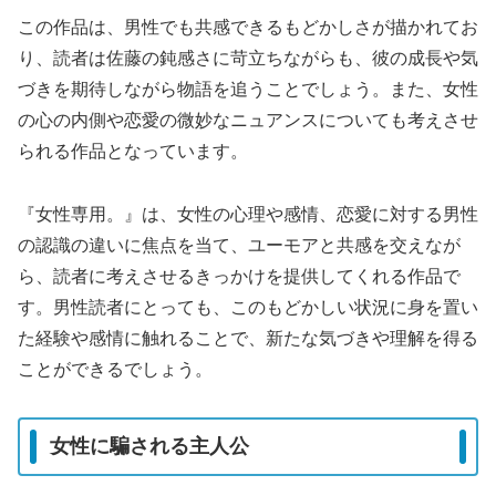
この作品は、男性でも共感できるもどかしさが描かれてお
り、読者は佐藤の鈍感さに苛立ちながらも、彼の成長や気
づきを期待しながら物語を追うことでしょう。また、女性
の心の内側や恋愛の微妙なニュアンスについても考えさせ
られる作品となっています。
『女性専用。』は、女性の心理や感情、恋愛に対する男性
の認識の違いに焦点を当て、ユーモアと共感を交えなが
ら、読者に考えさせるきっかけを提供してくれる作品で
す。男性読者にとっても、このもどかしい状況に身を置い
た経験や感情に触れることで、新たな気づきや理解を得る
ことができるでしょう。
女性に騙される主人公