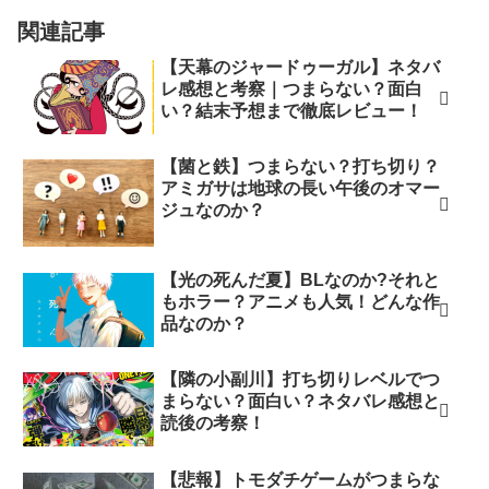
関連記事
【天幕のジャードゥーガル】ネタバ
レ感想と考察｜つまらない？面白
い？結末予想まで徹底レビュー！
【菌と鉄】つまらない？打ち切り？
アミガサは地球の長い午後のオマー
ジュなのか？
【光の死んだ夏】BLなのか?それと
もホラー？アニメも人気！どんな作
品なのか？
【隣の小副川】打ち切りレベルでつ
まらない？面白い？ネタバレ感想と
読後の考察！
【悲報】トモダチゲームがつまらな