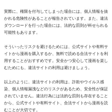
実際に、権限を付与してしまった場合には、個人情報を抜
かれる危険性があることが報告されています。また、違法
ダウンロードを行った場合には、法的な罰則が科せられる
可能性もあります。
そういったリスクを避けるためには、公式サイトや有料サ
イトから漫画を購入するか、無料で読める合法サイトを利
用することがおすすめです。安全かつ安心して漫画を楽し
むためにも、違法サイトの利用は避けましょう。
以上のように、違法サイトの利用は、詐欺やウイルス感
染、個人情報漏洩などのリスクがあるため、安全性が保証
されていません。違法行為には法的な罰則も存在すること
から、公式サイトや有料サイト、合法サイトから漫画を読
むことが大切です。