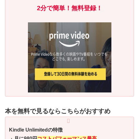
2分で簡単！無料登録！
本を無料で見るならこちらがおすすめ
Kindle Unlimitedの特徴
・
月に980円
コストパフォーマンス最高