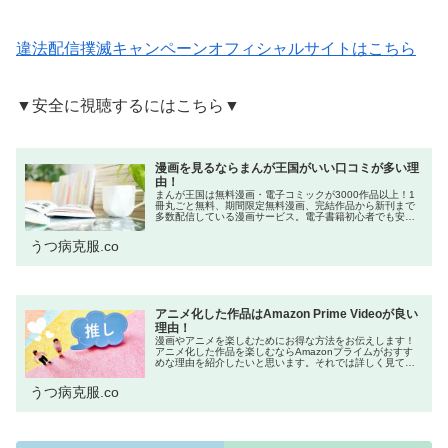
違法配信撲滅キャンペーンオフィシャルサイトはこちら
▼安全に視聴するにはこちら▼
漫画を見るならまんが王国がいい口コミが多い理
由！
まんが王国は無料漫画・電子コミックが3000作品以上！1
冊丸ごと無料、期間限定無料漫画、完結作品から新刊まで
多数配信している漫画サービス。電子書籍初心者でも安全
に使えるのでオススメ。今回はそんなまんが王国の5つのメ
リット、ポイントを無料でG...
うつ病克服.co
アニメ化した作品はAmazon Prime Videoが良い
理由！
漫画やアニメを楽しむためにお得な方法をお伝えします！
アニメ化した作品を楽しむならAmazonプライムがおすす
めな理由を紹介したいと思います。それでは詳しく見てい
きましょう！ネットをよく利用する方の中には「Amazon
プライム会員はお得!」と...
うつ病克服.co