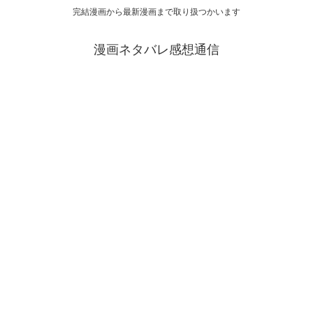
完結漫画から最新漫画まで取り扱つかいます
漫画ネタバレ感想通信