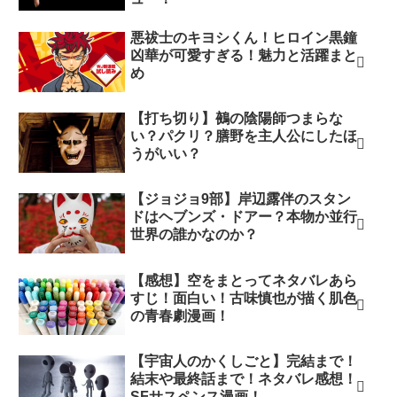
悪祓士のキヨシくん！ヒロイン黒鐘
凶華が可愛すぎる！魅力と活躍まと
め
【打ち切り】鵺の陰陽師つまらな
い？パクリ？膳野を主人公にしたほ
うがいい？
【ジョジョ9部】岸辺露伴のスタン
ドはヘブンズ・ドアー？本物か並行
世界の誰かなのか？
【感想】空をまとってネタバレあら
すじ！面白い！古味慎也が描く肌色
の青春劇漫画！
【宇宙人のかくしごと】完結まで！
結末や最終話まで！ネタバレ感想！
SFサスペンス漫画！