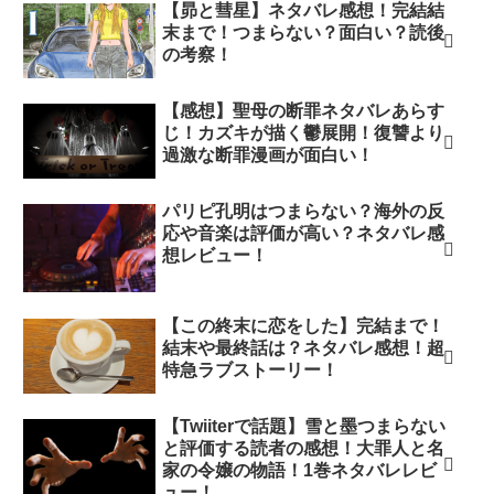
【昴と彗星】ネタバレ感想！完結結
末まで！つまらない？面白い？読後
の考察！
【感想】聖母の断罪ネタバレあらす
じ！カズキが描く鬱展開！復讐より
過激な断罪漫画が面白い！
パリピ孔明はつまらない？海外の反
応や音楽は評価が高い？ネタバレ感
想レビュー！
【この終末に恋をした】完結まで！
結末や最終話は？ネタバレ感想！超
特急ラブストーリー！
【Twiiterで話題】雪と墨つまらない
と評価する読者の感想！大罪人と名
家の令嬢の物語！1巻ネタバレレビ
ュー！