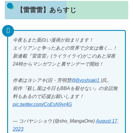
【雷雷雷】あらすじ
今夜もまた面白い漫画が始まります！
エイリアンと争ったあとの世界で少女は働く…！
新連載『雷雷雷』(ライライライ)がこのあと深夜
24時からマンガワンと裏サンデーで開始！
作者はヨシアキ(旧・芳明慧
@Byoshiaki1
)氏。
前作『殺し屋は今日もBBAを殺せない』の全話無
料もあるので応援お願いします！
pic.twitter.com/CoEsN9yr4G
— コバヤシショウ (@sho_MangaOne)
August 17,
2023