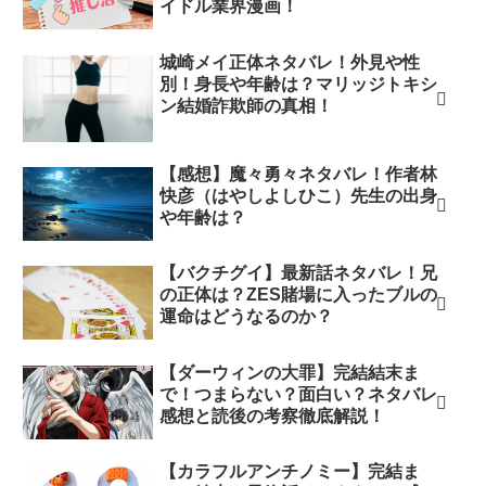
イドル業界漫画！
城崎メイ正体ネタバレ！外見や性
別！身長や年齢は？マリッジトキシ
ン結婚詐欺師の真相！
【感想】魔々勇々ネタバレ！作者林
快彦（はやしよしひこ）先生の出身
や年齢は？
【バクチグイ】最新話ネタバレ！兄
の正体は？ZES賭場に入ったブルの
運命はどうなるのか？
【ダーウィンの大罪】完結結末ま
で！つまらない？面白い？ネタバレ
感想と読後の考察徹底解説！
【カラフルアンチノミー】完結ま