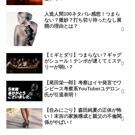
人造人間100ネタバレ感想！つまら
ない？微妙？打ち切り待ったなし展
開の理由とは？
【ミギとダリ】つまらない？ギャグ
がシュール！テンポが遅くてミステ
リーが弱い？
【尾田栄一郎】考察はイヤ発言でワ
ンピース考察系YouTuberユデロン
氏が引退表明！
【住みにごり】森田純夏の正体が怖
い！末吉の家族構成と親父の不倫関
係がやばい！