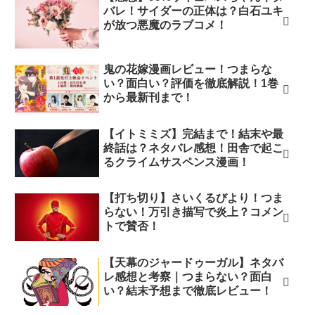
バレ！サイダーの正体は？白石ユキ
が放つ悪魔のラブコメ！
鬼の花嫁漫画レビュー！つまらな
い？面白い？評価を徹底解説！1巻
から最新刊まで！
【イトミミズ】完結まで！結末や最
終話は？ネタバレ感想！田舎で起こ
るクライムサスペンス漫画！
【打ち切り】さいくるびより！つま
らない！万引き描写で炎上？コメン
トで賛否！
【天幕のジャードゥーガル】ネタバ
レ感想と考察｜つまらない？面白
い？結末予想まで徹底レビュー！