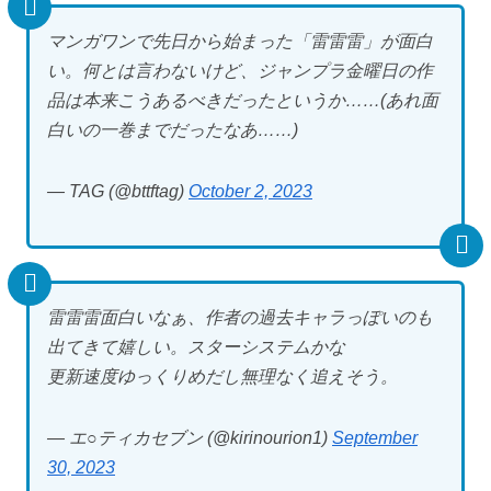
マンガワンで先日から始まった「雷雷雷」が面白
い。何とは言わないけど、ジャンプラ金曜日の作
品は本来こうあるべきだったというか……(あれ面
白いの一巻までだったなあ……)
— TAG (@bttftag)
October 2, 2023
雷雷雷面白いなぁ、作者の過去キャラっぽいのも
出てきて嬉しい。スターシステムかな
更新速度ゆっくりめだし無理なく追えそう。
— エ○ティカセブン (@kirinourion1)
September
30, 2023