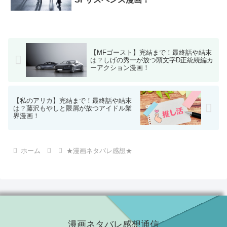
【MFゴースト】完結まで！最終話や結末
は？しげの秀一が放つ頭文字D正統続編カ
ーアクション漫画！
【私のアリカ】完結まで！最終話や結末
は？藤沢もやしと隈屑が放つアイドル業
界漫画！
ホーム
★漫画ネタバレ感想★
漫画ネタバレ感想通信