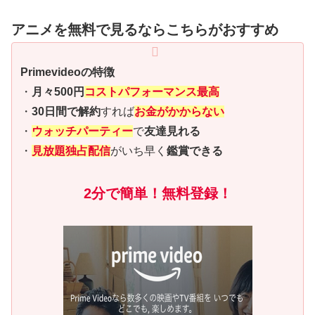
アニメを無料で見るならこちらがおすすめ
Primevideoの特徴
・
月々500円
コストパフォーマンス最高
・
30日間で解約
すれば
お金がかからない
・
ウォッチパーティー
で
友達見れる
・
見放題独占配信
がいち早く
鑑賞できる
2分で簡単！無料登録！