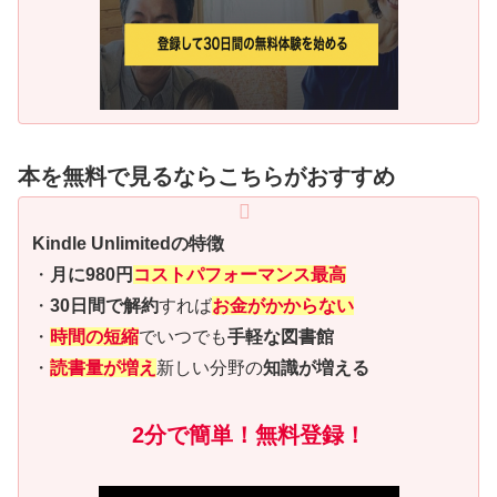
本を無料で見るならこちらがおすすめ
Kindle Unlimitedの特徴
・
月に980円
コストパフォーマンス最高
・
30日間で解約
すれば
お金がかからない
・
時間の短縮
でいつでも
手軽な図書館
・
読書量が増え
新しい分野の
知識が増える
2分で簡単！無料登録！