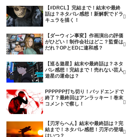
【#DRCL】完結まで！結末や最終
話は？ネタバレ感想！新解釈でドラ
キュラを描く！
【ダーウィン事変】作画演出の評価
がひどい！制作会社はどこ？監督は
だれ？OPとEDに違和感？
【巡る遊星】結末や最終話は？ネタ
バレ感想！完結まで！売れない芸人
遊星の運命は？
PPPPPP打ち切り！バッドエンドで
終了？最終回はアンラッキー！巻末
コメントで察し！
【刃牙らへん】結末や最終話は？完
結まで！ネタバレ感想！刃牙の登場
はいつ？