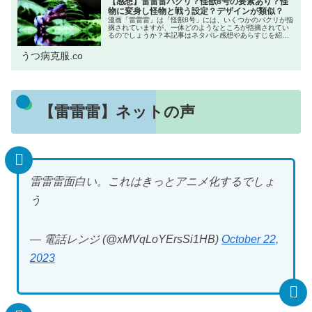
【感想】雷雷雷パクリ？怪獣8号の要素あり？怪
物に変身し怪物と戦う設定？デザインが類似？
漫画「雷雷雷」は「怪獣8号」には、いくつかのパクリが指
摘されていますが、一体どのようなところが指摘されてい
るのでしょうか？本記事はネタバレ感想やあらすじを紹介
したいと思います。まだ本作を読んだことがない人は気を
つけて下さい。【雷雷雷】あらす...
うつ病克服.co
【雷雷雷】ネットの声
雷雷雷面白い。これはきっとアニメ化するでしょ
う
— 電話レンジ (@xMVqLoYErsSi1HB)
October 22,
2023