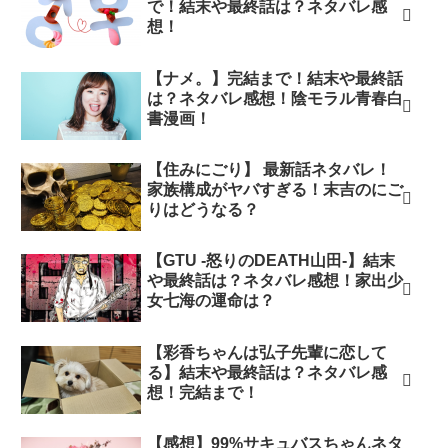
で！結末や最終話は？ネタバレ感
想！
【ナメ。】完結まで！結末や最終話
は？ネタバレ感想！陰モラル青春白
書漫画！
【住みにごり】 最新話ネタバレ！
家族構成がヤバすぎる！末吉のにご
りはどうなる？
【GTU -怒りのDEATH山田-】結末
や最終話は？ネタバレ感想！家出少
女七海の運命は？
【彩香ちゃんは弘子先輩に恋して
る】結末や最終話は？ネタバレ感
想！完結まで！
【感想】99%サキュバスちゃんネタ