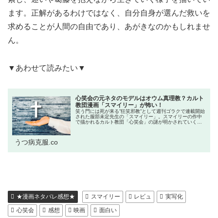
ます。正解があるわけではなく、自分自身が選んだ救いを
求めることが人間の自由であり、あがきなのかもしれませ
ん。
▼あわせて読みたい▼
心笑会の元ネタのモデルはオウム真理教？カルト
教団漫画「スマイリー」が怖い！
笑う門には死が来る”狂笑邪教”として週刊ゴラクで連載開始
された服部未定先生の「スマイリー」。スマイリーの作中
で描かれるカルト教団「心笑会」の謎が明かされていく中
で、元ネタとなったモデルはどこなのか考察していきたい
と思います。今回の記事にはス...
うつ病克服.co
★漫画ネタバレ感想★
スマイリー
レビュ
実写化
心笑会
感想
映画
面白い