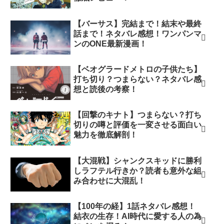
【バーサス】完結まで！結末や最終
話まで！ネタバレ感想！ワンパンマ
ンのONE最新漫画！
【ベオグラードメトロの子供たち】
打ち切り？つまらない？ネタバレ感
想と読後の考察！
【回撃のキナト】つまらない？打ち
切りの噂と評価を一変させる面白い
魅力を徹底解剖！
【大混戦】シャンクスキッドに勝利
しラフテル行きか？読者も意外な組
み合わせに大混乱！
【100年の経】1話ネタバレ感想！
結衣の生存！AI時代に愛する人の為