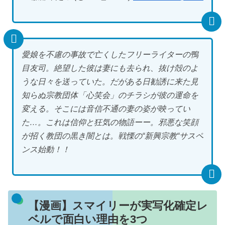
愛娘を不慮の事故で亡くしたフリーライターの鴨
目友司。絶望した彼は妻にも去られ、抜け殻のよ
うな日々を送っていた。だがある日勧誘に来た見
知らぬ宗教団体「心笑会」のチラシが彼の運命を
変える。そこには音信不通の妻の姿が映ってい
た…。これは信仰と狂気の物語ーー。邪悪な笑顔
が招く教団の黒き闇とは。戦慄の“新興宗教“サスペ
ンス始動！！
【漫画】スマイリーが実写化確定レ
ベルで面白い理由を3つ