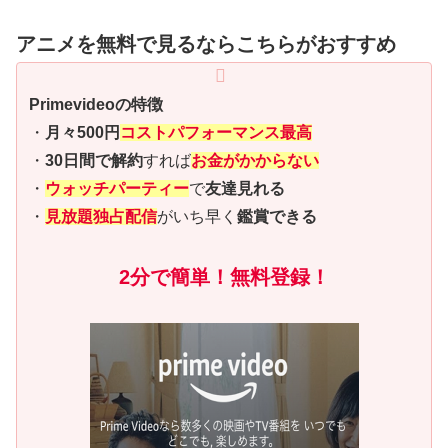
アニメを無料で見るならこちらがおすすめ
Primevideoの特徴
・
月々500円
コストパフォーマンス最高
・
30日間で解約
すれば
お金がかからない
・
ウォッチパーティー
で
友達見れる
・
見放題独占配信
がいち早く
鑑賞できる
2分で簡単！無料登録！