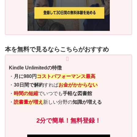
本を無料で見るならこちらがおすすめ
Kindle Unlimitedの特徴
・
月に980円
コストパフォーマンス最高
・
30日間で解約
すれば
お金がかからない
・
時間の短縮
でいつでも
手軽な図書館
・
読書量が増え
新しい分野の
知識が増える
2分で簡単！無料登録！