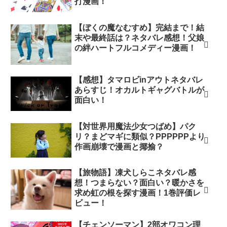
打漫画！
【ぼくの魔なむすめ】完結まで！結
末や最終話は？ネタバレ感想！父娘
の絆ハートフルコメディー漫画！
【感想】タマロビinアウトネタバレ
あらすじ！オカルトギャグバトルが
面白い！
【対世界用魔法少女つばめ】パク
リ？まどマギに類似？PPPPPPより
作画崩壊で漫画と揶揄？
【旅物語】凍犬しらこネタバレ感
想！つまらない？面白い？暖かさを
求め虹の根を探す漫画！1巻評価レ
ビュー！
【チェンソーマン】2部オワコン理