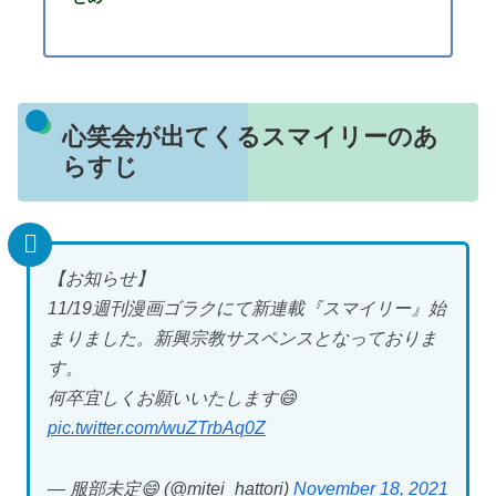
心笑会が出てくるスマイリーのあ
らすじ
【お知らせ】
11/19週刊漫画ゴラクにて新連載『スマイリー』始
まりました。新興宗教サスペンスとなっておりま
す。
何卒宜しくお願いいたします😄
pic.twitter.com/wuZTrbAq0Z
— 服部未定😄 (@mitei_hattori)
November 18, 2021