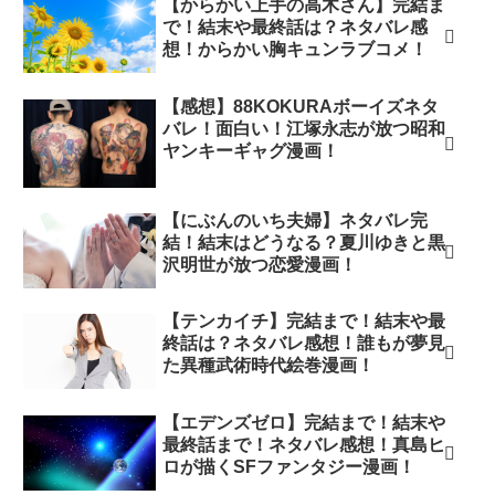
【からかい上手の高木さん】完結ま
で！結末や最終話は？ネタバレ感
想！からかい胸キュンラブコメ！
【感想】88KOKURAボーイズネタ
バレ！面白い！江塚永志が放つ昭和
ヤンキーギャグ漫画！
【にぶんのいち夫婦】ネタバレ完
結！結末はどうなる？夏川ゆきと黒
沢明世が放つ恋愛漫画！
【テンカイチ】完結まで！結末や最
終話は？ネタバレ感想！誰もが夢見
た異種武術時代絵巻漫画！
【エデンズゼロ】完結まで！結末や
最終話まで！ネタバレ感想！真島ヒ
ロが描くSFファンタジー漫画！