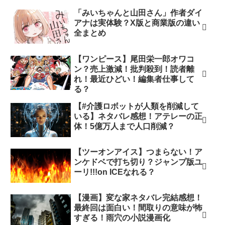
「みいちゃんと山田さん」作者ダイ
アナは実体験？X版と商業版の違い
全まとめ
【ワンピース】尾田栄一郎オワコ
ン？売上激減！批判殺到！読者離
れ！最近ひどい！編集者仕事して
る？
【#介護ロボットが人類を削減して
いる】ネタバレ感想！アテレーの正
体！5億万人まで人口削減？
【ツーオンアイス】つまらない！ア
ンケドベで打ち切り？ジャンプ版ユ
ーリ!!!on ICEなれる？
【漫画】変な家ネタバレ完結感想！
最終回は面白い！間取りの意味が怖
すぎる！雨穴の小説漫画化