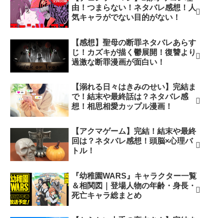
由！つまらない！ネタバレ感想！人
気キャラがでない目的がない！
【感想】聖母の断罪ネタバレあらす
じ！カズキが描く鬱展開！復讐より
過激な断罪漫画が面白い！
【溺れる日々はきみのせい】完結ま
で！結末や最終話は？ネタバレ感
想！相思相愛カップル漫画！
【アクマゲーム】完結！結末や最終
回は？ネタバレ感想！頭脳×心理バ
トル！
『幼稚園WARS』キャラクター一覧
＆相関図｜登場人物の年齢・身長・
死亡キャラ総まとめ