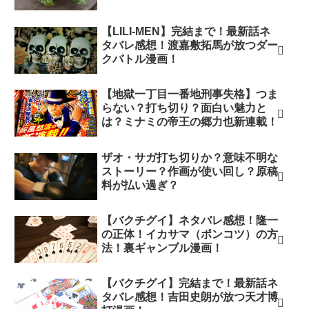
【LILI-MEN】完結まで！最新話ネ
タバレ感想！渡嘉敷拓馬が放つダー
クバトル漫画！
【地獄一丁目一番地刑事失格】つま
らない？打ち切り？面白い魅力と
は？ミナミの帝王の郷力也新連載！
ザオ・サガ打ち切りか？意味不明な
ストーリー？作画が使い回し？原稿
料が払い過ぎ？
【バクチグイ】ネタバレ感想！隆一
の正体！イカサマ（ポンコツ）の方
法！裏ギャンブル漫画！
【バクチグイ】完結まで！最新話ネ
タバレ感想！吉田史朗が放つ天才博