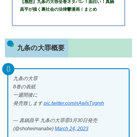
【感想】九条の大罪全巻ネタバレ！面白い！真鍋
昌平が描く裏社会の法律鬱漫画！まとめ
九条の大罪概要
九条の大罪
8巻の表紙
一週間後に
発売致します
pic.twitter.com/nAwIsTvgmh
— 真鍋昌平 九条の大罪⑧3月30日発売
(@shoheimanabe)
March 24, 2023