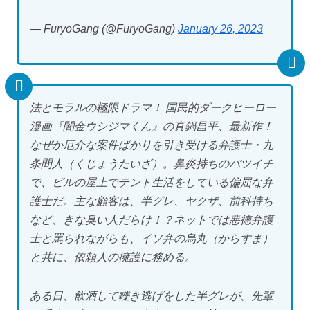
— FuryoGang (@FuryoGang)
January 26, 2023
法とモラルの極限ドラマ！ 国民的ダークヒーロー
漫画『闇金ウシジマくん』の真鍋昌平、最新作！
なぜか厄介な案件ばかりを引き受ける弁護士・九
条間人（くじょうたいざ）。鼻炎持ちのバツイチ
で、ビルの屋上でテント生活をしている偏屈な弁
護士だ。主な顧客は、半グレ、ヤクザ、前科持ち
など、きな臭い人だらけ！？ネットでは悪徳弁護
士と罵られながらも、イソ弁の烏丸（からすま）
と共に、依頼人の擁護に務める。
ある日、飲酒して轢き逃げをした半グレが、先輩