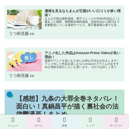
漫画を見るならまんが王国がいい口コミが多い理
由！
まんが王国は無料漫画・電子コミックが3000作品以上！1
冊丸ごと無料、期間限定無料漫画、完結作品から新刊まで
多数配信している漫画サービス。電子書籍初心者でも安全
に使えるのでオススメ。今回はそんなまんが王国の5つのメ
リット、ポイントを無料でG...
うつ病克服.co
アニメ化した作品はAmazon Prime Videoが良い
理由！
漫画やアニメを楽しむためにお得な方法をお伝えします！
アニメ化した作品を楽しむならAmazonプライムがおすす
めな理由を紹介したいと思います。それでは詳しく見てい
きましょう！ネットをよく利用する方の中には「Amazon
プライム会員はお得!」と...
うつ病克服.co
【感想】九条の大罪全巻ネタバレ！
面白い！真鍋昌平が描く裏社会の法
律鬱漫画！まとめ
メニュー
ホーム
検索
トップ
サイドバー