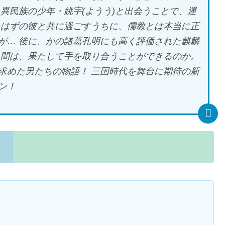
異民族の少年・姚宇(ようう)と出会うことで、運
たはずの彼と共に過ごすうちに、儒教とは本当に正
が… 後に、かの諸葛孔明にも高く評価された麒麟
人間は、果たして手を取り合うことができるのか。
求めた男たちの物語！ 三国時代を舞台に期待の新
ン！