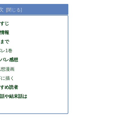
次
すじ
情報
まで
レ1巻
バレ感想
思想漫画
寧に描く
すめ読者
話や結末話は