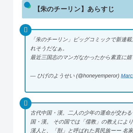
【朱のチーリン】あらすじ
「朱のチーリン」ビッグコミックで新連載
れそうだなぁ。
最近三国志のマンガなかったから素直に
— ひげのようせい (@honeyemperor)
Marc
古代中国・漢。二人の少年の運命が交わる
国・漢。 その国では「儒教」の教えによ
漢人と、「獣」と呼ばれた異民族ーー 名家