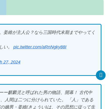
。姜維が主人公？なら三国時代末期までやってく
嬉しい。
pic.twitter.com/aRnNgky88I
h 27, 2024
ーー麒麟児と呼ばれた男の物語、開幕！ 古代中
り、人間は二つに分けられていた。 「人」である
の嫡男・姜維(きょうい)は、その思想に従って生