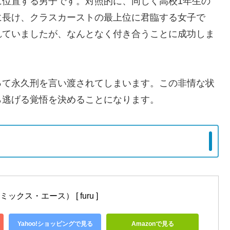
に位置する男子です。対照的に、同じく高校1年生の
に長け、クラスカーストの最上位に君臨する女子で
れていましたが、なんとなく付き合うことに成功しま
って永久刑を言い渡されてしまいます。この非情な状
ら逃げる覚悟を決めることになります。
クス・エース） [ furu ]
Yahoo!ショッピングで見る
Amazonで見る