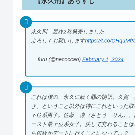
【永久刑】あらすじ
永久刑 最終2巻発売しました
よろしくお願いします
https://t.co/CHquM
— furu (@necoccao)
February 1, 2024
これは僕の、永久に続く罪の物語。久賀 
き、ということ以外は特にこれといった取
下位系男子。佐藤 凛（さとう りん）、
ースト最上位系女子。決して交わることは
ら何故かデートに行くことになって…？