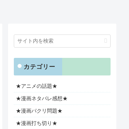
カテゴリー
★アニメの話題★
★漫画ネタバレ感想★
★漫画パクリ問題★
★漫画打ち切り★