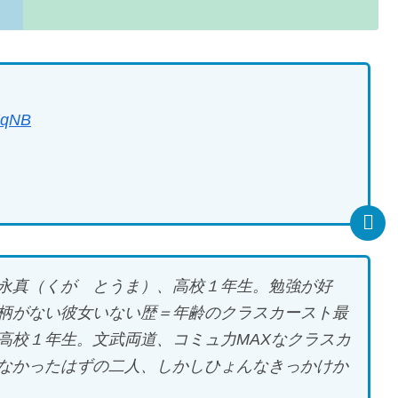
fKqNB
永真（くが とうま）、高校１年生。勉強が好
柄がない彼女いない歴＝年齢のクラスカースト最
高校１年生。文武両道、コミュ力MAXなクラスカ
なかったはずの二人、しかしひょんなきっかけか