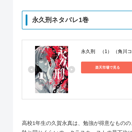
永久刑ネタバレ1巻
永久刑　（1） （角川コミッ
楽天市場で見る
高校1年生の久賀永真は、勉強が得意なもの