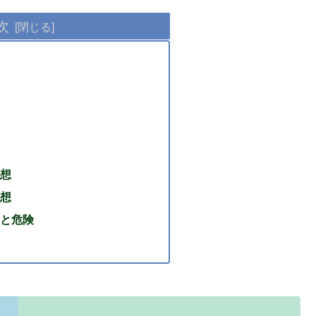
次
想
想
と危険