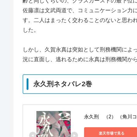
齢と同じくらいの、クラスカーストの最下位
佐藤凛は文武両道で、コミュニケーション力
す。二人はまったく交わることのないと思わ
した。
しかし、久賀永真は突如として刑務機関によ
況に直面し、逃れるために永真は刑務機関か
永久刑ネタバレ2巻
永久刑　（2） （角川コミッ
楽天市場で見る