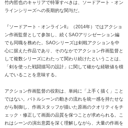
竹内哲也のキャリアで特筆すべきは、ソードアート・オン
ラインシリーズへの長期的な関与だ。
『ソードアート・オンラインII』（2014年）ではアクショ
ン作画監督として参加し、続くSAOアリシゼーション編
でも同職を務めた。SAOシリーズは剣戟アクションを中
心に据えた作品であり、そのなかでアクション作画監督と
して複数シリーズにわたって関わり続けたということは、
「剣を使った戦闘描写の設計」に関して確かな経験値を積
んでいることを意味する。
アクション作画監督の役割は、単純に「上手く描く」こと
ではない。バトルシーンの動きの流れを統一感を持たせな
がら制御し、作画スタッフが描いた原画のクオリティをチ
ェック・修正して画面の品質を保つことが求められる。こ
れはシーンの演出意図を深く理解しながら、大量の作画を