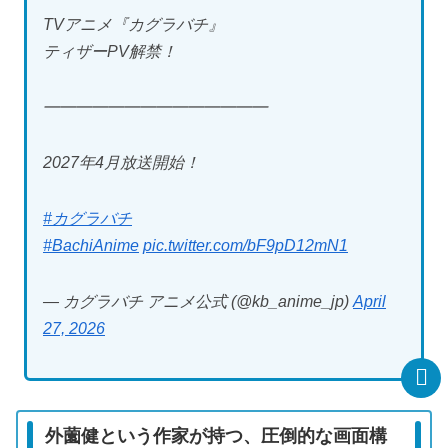
TVアニメ『カグラバチ』
ティザーPV解禁！
━━━━━━━━━━━━━━
2027年4月放送開始！
#カグラバチ
#BachiAnime
pic.twitter.com/bF9pD12mN1
— カグラバチ アニメ公式 (@kb_anime_jp)
April
27, 2026
外薗健という作家が持つ、圧倒的な画面構