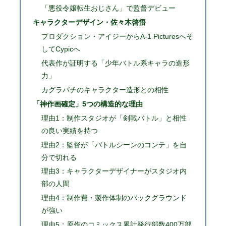
「悪役令嬢転生おじさん」で監督デビュー
キャラクターデザイン・佐々木啓悟
プロダクション・アイジーからA-1 Picturesへそ
してCypicへ
代表作が証明する「少年バトル系キャラの造形
力」
カグラバチのキャラクター造形との相性
「神作画確定」5つの構造的な理由
理由1：制作スタジオが「剣戟バトル」と相性
の良い実績を持つ
理由2：監督が「バトルシーンのコンテ」を自
分で切れる
理由3：キャラクターデザイナーがスタジオ内
部の人間
理由4：制作費・製作体制のバックグラウンド
が強い
理由5：原作のコミックス累計発行部数400万部