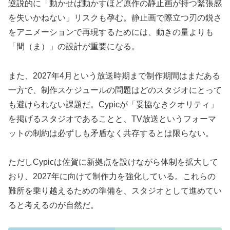
逆説的に「動かせば動かすほど原作の静止画が持つ緊張感
を失いかねない」リスクも孕む。静止画で際立つ刃の鋭さ
をアニメーションで再現するためには、動きの量よりも
「間（ま）」の設計が重要になる。
また、2027年4月という放送時期まで制作期間はまだある
一方で、制作スケジュールの問題はどのスタジオにとって
も避けられない課題だ。Cypicが「妥協なきクオリティ」
を掲げるスタジオであることと、TV放送というフォーマ
ットの制約は必ずしも矛盾なく共存するとは限らない。
ただしCypicは佐賀に新拠点を設けながら体制を拡大して
おり、2027年に向けて制作力を強化している。これらの
難所を乗り越えるための準備を、スタジオとして進めてい
ると考えるのが自然だ。