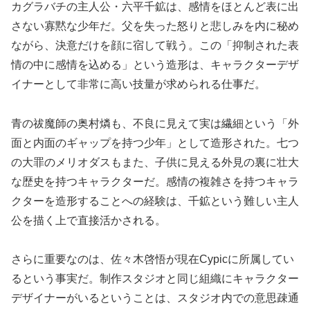
カグラバチの主人公・六平千鉱は、感情をほとんど表に出
さない寡黙な少年だ。父を失った怒りと悲しみを内に秘め
ながら、決意だけを顔に宿して戦う。この「抑制された表
情の中に感情を込める」という造形は、キャラクターデザ
イナーとして非常に高い技量が求められる仕事だ。
青の祓魔師の奥村燐も、不良に見えて実は繊細という「外
面と内面のギャップを持つ少年」として造形された。七つ
の大罪のメリオダスもまた、子供に見える外見の裏に壮大
な歴史を持つキャラクターだ。感情の複雑さを持つキャラ
クターを造形することへの経験は、千鉱という難しい主人
公を描く上で直接活かされる。
さらに重要なのは、佐々木啓悟が現在Cypicに所属してい
るという事実だ。制作スタジオと同じ組織にキャラクター
デザイナーがいるということは、スタジオ内での意思疎通