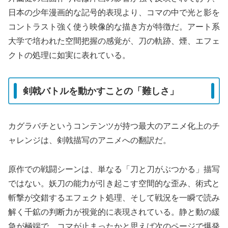
日本の少年漫画的な記号的表現より、コマの中で光と影を
コントラスト強く使う映像的な描き方が特徴だ。アート系
大学で培われた空間把握の感覚が、刀の軌跡、煙、エフェ
クトの処理に如実に表れている。
剣戟バトルを動かすことの「難しさ」
カグラバチというコンテンツが持つ最大のアニメ化上のチ
ャレンジは、剣戟描写のアニメへの翻訳だ。
原作での戦闘シーンは、単なる「刀と刀がぶつかる」描写
ではない。妖刀の能力が引き起こす空間的な歪み、術式と
斬撃が交錯するエフェクト処理、そして戦況を一瞬で読み
解く千鉱の判断力が視覚的に表現されている。静と動の緩
急が極端で、コマが止まったかと思えば次のページで爆発