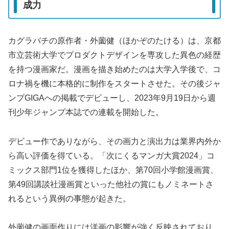
成力
カグラバチの原作者・外薗健（ほかぞのたける）は、京都
市立芸術大学でプロダクトデザインを専攻した異色の経歴
を持つ漫画家だ。漫画を描き始めたのは大学入学後で、コ
ロナ禍を機に本格的に制作をスタートさせた。その後ジャ
ンプGIGAへの掲載でデビューし、2023年9月19日から週
刊少年ジャンプ本誌での連載を開始した。
デビュー作でありながら、その画力と演出力は業界内外か
ら高い評価を得ている。「次にくるマンガ大賞2024」コ
ミックス部門1位を獲得したほか、第70回小学館漫画賞、
第49回講談社漫画賞といった他社の賞にもノミネートさ
れるという異例の事態が起きた。
外薗健の画面作りには洋画の影響が強く反映されており、