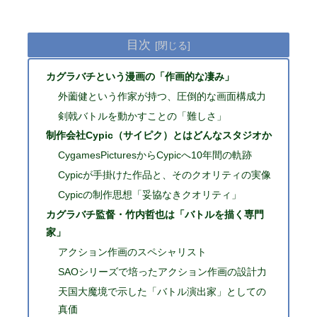
目次
カグラバチという漫画の「作画的な凄み」
外薗健という作家が持つ、圧倒的な画面構成力
剣戟バトルを動かすことの「難しさ」
制作会社Cypic（サイピク）とはどんなスタジオか
CygamesPicturesからCypicへ10年間の軌跡
Cypicが手掛けた作品と、そのクオリティの実像
Cypicの制作思想「妥協なきクオリティ」
カグラバチ監督・竹内哲也は「バトルを描く専門
家」
アクション作画のスペシャリスト
SAOシリーズで培ったアクション作画の設計力
天国大魔境で示した「バトル演出家」としての
真価