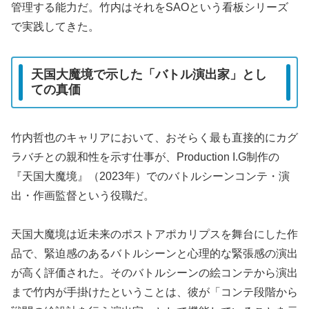
管理する能力だ。竹内はそれをSAOという看板シリーズ
で実践してきた。
天国大魔境で示した「バトル演出家」とし
ての真価
竹内哲也のキャリアにおいて、おそらく最も直接的にカグ
ラバチとの親和性を示す仕事が、Production I.G制作の
『天国大魔境』（2023年）でのバトルシーンコンテ・演
出・作画監督という役職だ。
天国大魔境は近未来のポストアポカリプスを舞台にした作
品で、緊迫感のあるバトルシーンと心理的な緊張感の演出
が高く評価された。そのバトルシーンの絵コンテから演出
まで竹内が手掛けたということは、彼が「コンテ段階から