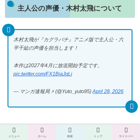
主人公の声優・木村太飛について
木村太飛が『カグラバチ』アニメ版で主人公・六
平千紘の声優を担当します！
本作は2027年4月に放送開始予定です。
pic.twitter.com/FX1BjaJqLj
— マンガ速報局 ⚡ (@Yuto_yuto95)
April 28, 2026
木村太飛が挑む「千鉱」という難役：2025年度新人声優
メニュー
ホーム
検索
トップ
サイドバー
賞のトピックから読み解く、アニメ化への期待アニメ作品