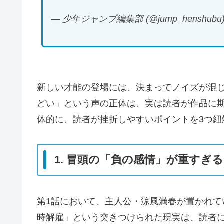
— 少年ジャンプ編集部 (@jump_henshubu
新しい才能の登場には、決まってノイズが混
どい」という声の正体は、実は読者が作品に
体的に、読者が挫折しやすいポイントを3つ紐
1. 冒頭の「負の感情」が重すぎる
第1話において、主人公・涼風満春が置かれ
時解雇」という突きつけられた現実は、読者