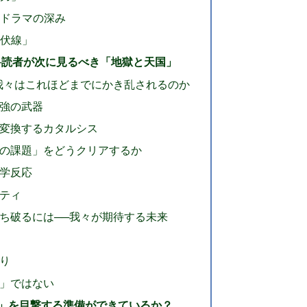
間ドラマの深み
の伏線」
─読者が次に見るべき「地獄と天国」
我々はこれほどまでにかき乱されるのか
強の武器
変換するカタルシス
の課題」をどうクリアするか
学反応
ティ
ち破るには──我々が期待する未来
り
」ではない
」を目撃する準備ができているか？