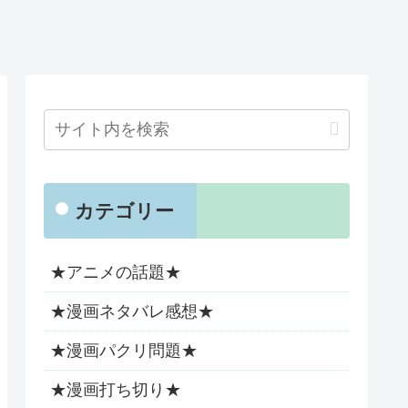
カテゴリー
★アニメの話題★
★漫画ネタバレ感想★
★漫画パクリ問題★
★漫画打ち切り★