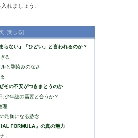
み入れましょう。
次
まらない」「ひどい」と言われるのか？
すぎる
ードルと馴染みのなさ
映る
ぜその不安がつきまとうのか
刊少年誌の需要と合うか？
整理
の足枷になる懸念
L FORMULA』の真の魅力
能力」