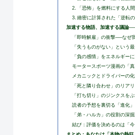
2. 「恐怖」を燃料にする人
3. 緻密に計算された「逆転
加速する物語、加速する議論─
「即時解雇」の衝撃──なぜ
「失うものがない」という最
「負の感情」をエネルギーに
モータースポーツ漫画の「真
メカニックとドライバーの化
「死と隣り合わせ」のリアリ
「打ち切り」のジンクスをぶ
読者の予想を裏切る「進化」
「弟・ハルカ」の役割の深掘
結び：評価を決めるのは「今
まとめ：あなたは「本物の熱狂