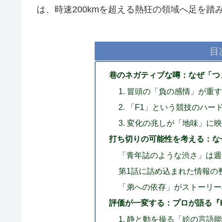
は、時速200kmを超える熱狂の領域へ足を踏
目
巷のネガティブな噂：なぜ「つ
1. 冒頭の「負の感情」が重
2. 「F1」という競技のハ
3. 変化の兆しが「地味」に
打ち切りの可能性を考える：な
「青年誌のような渋さ」は週
第1話に詰め込まれた情報の
「弟への依存」がストーリー
評価が一変する：プロが語る『HA
1. 静と動を操る「絵の言語