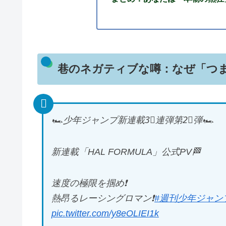
巷のネガティブな噂：なぜ「つ
🏎️少年ジャンプ新連載3⃣連弾第2⃣弾🏎️
新連載「HAL FORMULA」公式PV🏁
速度の極限を掴め❗️
熱昂るレーシングロマン❗️
#週刊少年ジャン
pic.twitter.com/y8eOLIEI1k