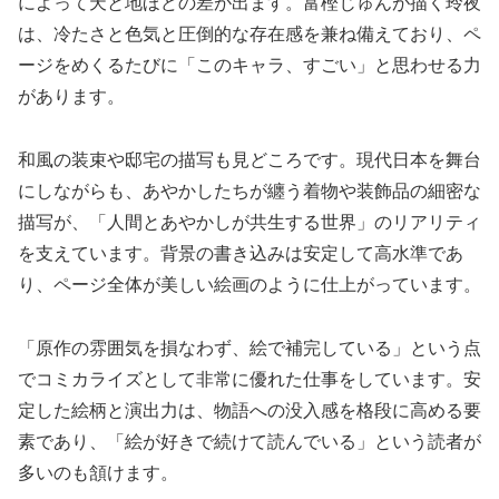
によって天と地ほどの差が出ます。富樫じゅんが描く玲夜
は、冷たさと色気と圧倒的な存在感を兼ね備えており、ペ
ージをめくるたびに「このキャラ、すごい」と思わせる力
があります。
和風の装束や邸宅の描写も見どころです。現代日本を舞台
にしながらも、あやかしたちが纏う着物や装飾品の細密な
描写が、「人間とあやかしが共生する世界」のリアリティ
を支えています。背景の書き込みは安定して高水準であ
り、ページ全体が美しい絵画のように仕上がっています。
「原作の雰囲気を損なわず、絵で補完している」という点
でコミカライズとして非常に優れた仕事をしています。安
定した絵柄と演出力は、物語への没入感を格段に高める要
素であり、「絵が好きで続けて読んでいる」という読者が
多いのも頷けます。