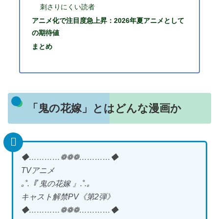
刺さりにくい読者
アニメ化で注目度急上昇：2026年夏アニメとして
の期待値
まとめ
「鬼の花嫁」とはどんな漫画か
◆…………❁❁❁…………◆
TVアニメ
｡˚.『 鬼の花嫁 』.˚.｡
キャスト解禁PV《第2弾》
◆…………❁❁❁…………◆