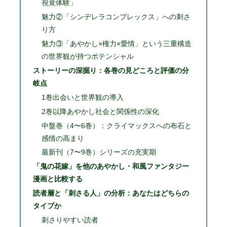
視覚体験」
魅力②「シンデレラコンプレックス」への刺さ
り方
魅力③「あやかし×権力×愛情」という三重構造
の世界観が持つポテンシャル
ストーリーの深掘り：各巻の見どころと評価の分
岐点
1巻出会いと世界観の導入
2巻以降あやかし社会と関係性の深化
中盤巻（4〜6巻）：クライマックスへの布石と
感情の高まり
最新刊（7〜9巻）シリーズの充実期
「鬼の花嫁」を他のあやかし・和風ファンタジー
漫画と比較する
読者層と「刺さる人」の分析：あなたはどちらの
タイプか
刺さりやすい読者