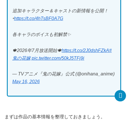
追加キャラクター＆キャストの新情報を公開！
‣
https://t.co/4hTsBF0A7G
各キャラのボイスも初解禁✨
🍁2026年7月放送開始🍁
https://t.co/2J0dshFZkA
#
鬼の花嫁
pic.twitter.com/50kJ5TFj9i
— TVアニメ『鬼の花嫁』公式 (@onihana_anime)
May 16, 2026
まずは作品の基本情報を整理しておきましょう。