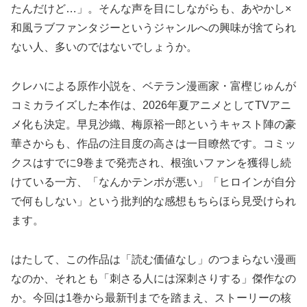
たんだけど…」。そんな声を目にしながらも、あやかし×
和風ラブファンタジーというジャンルへの興味が捨てられ
ない人、多いのではないでしょうか。
クレハによる原作小説を、ベテラン漫画家・富樫じゅんが
コミカライズした本作は、2026年夏アニメとしてTVアニ
メ化も決定。早見沙織、梅原裕一郎というキャスト陣の豪
華さからも、作品の注目度の高さは一目瞭然です。コミッ
クスはすでに9巻まで発売され、根強いファンを獲得し続
けている一方、「なんかテンポが悪い」「ヒロインが自分
で何もしない」という批判的な感想もちらほら見受けられ
ます。
はたして、この作品は「読む価値なし」のつまらない漫画
なのか、それとも「刺さる人には深刺さりする」傑作なの
か。今回は1巻から最新刊までを踏まえ、ストーリーの核