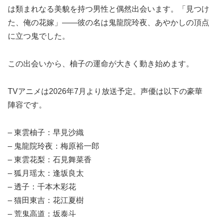
は類まれなる美貌を持つ男性と偶然出会います。「見つけ
た、俺の花嫁」——彼の名は鬼龍院玲夜、あやかしの頂点
に立つ鬼でした。
この出会いから、柚子の運命が大きく動き始めます。
TVアニメは2026年7月より放送予定。声優は以下の豪華
陣容です。
– 東雲柚子：早見沙織
– 鬼龍院玲夜：梅原裕一郎
– 東雲花梨：石見舞菜香
– 狐月瑶太：逢坂良太
– 透子：千本木彩花
– 猫田東吉：花江夏樹
– 荒鬼高道：坂泰斗