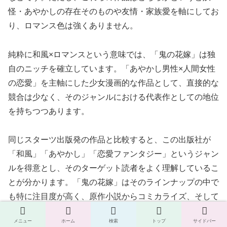
怪・あやかしの存在そのものや友情・家族愛を軸にしてお
り、ロマンス色は強くありません。
純粋に和風×ロマンスという意味では、「鬼の花嫁」は独
自のニッチを確立しています。「あやかし男性×人間女性
の恋愛」を主軸にした少女漫画的な作品として、直接的な
競合は少なく、そのジャンルにおける代表作としての地位
を持ちつつあります。
同じスターツ出版発の作品と比較すると、この出版社が
「和風」「あやかし」「恋愛ファンタジー」というジャン
ルを得意とし、そのターゲット読者をよく理解しているこ
とが分かります。「鬼の花嫁」はそのラインナップの中で
も特に注目度が高く、原作小説からコミカライズ、そして
アニメ化というメディアミックス展開を果たした看板作品
メニュー
ホーム
検索
トップ
サイドバー
です。