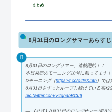
まとめ
8月31日のロングサマーあらすじ
8月31日のロングサマー、連載開始！！
本日発売のモーニング18号に載ってます！
Dモーニング（
https://t.co/o4lirXIptn
）では
8月31日をずっとループし続けている高
pic.twitter.com/V4qhabBCu6
— 【公式】8月31日のロングサマー (@831lo