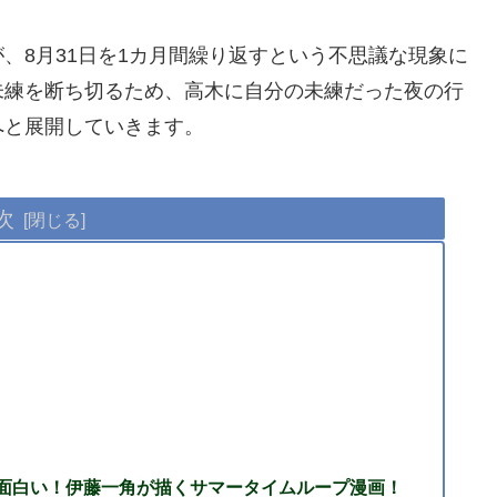
、8月31日を1カ月間繰り返すという不思議な現象に
未練を断ち切るため、高木に自分の未練だった夜の行
へと展開していきます。
次
！面白い！伊藤一角が描くサマータイムループ漫画！