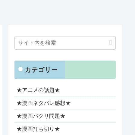
カテゴリー
★アニメの話題★
★漫画ネタバレ感想★
★漫画パクリ問題★
★漫画打ち切り★