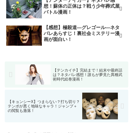
【アンダーテイカー】ネタバレ感
想！蘇体の正体は？戦う少年葬式屋
バトル漫画！
【感想】極殺道―グレゴール―ネタ
バレあらすじ！裏社会ミステリー漫
画が面白い！
【テンカイチ】完結まで！結末や最終話
は？ネタバレ感想！誰もが夢見た異種武
術時代絵巻漫画！
【キョンシーX】つまらない？打ち切り？
テンポが悪く地味なキャラ！ジャンプ＋
の閲覧も激落！