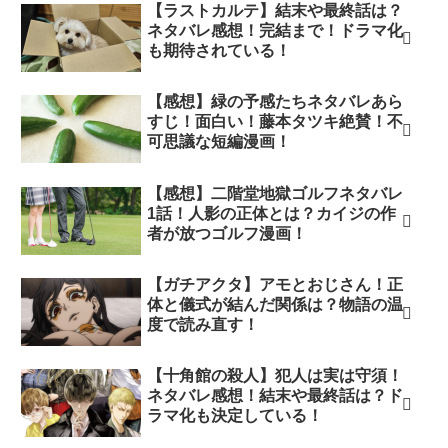
【ラストカルテ】結末や最終話は？
ネタバレ感想！完結まで！ドラマ化
も期待されている！
【感想】緑の予感たちネタバレあら
すじ！面白い！藤本タツキ絶賛！不
可思議な短編漫画！
【感想】二階堂地獄ゴルフネタバレ
1話！人影の正体とは？カイジの作
者が放つゴルフ漫画！
【ガチアクタ】アモとおじさん！正
体と儀式が結んだ関係は？物語の温
度で読み直す！
【十角館の殺人】犯人は実は守須！
ネタバレ感想！結末や最終話は？ド
ラマ化も決定している！