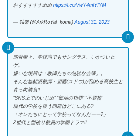
おすすすすすめめ
https://t.co/VwY4mfYlYM
— 独楽 (@ArkRoYal_koma)
August 31, 2023
筋骨隆々、学校内でもサングラス、いかついヒ
ゲ。
嫌いな場所は「教師たちの無駄な会議」。
そんな無頼派教師・須藤(スドウ)が悩める高校生と
真っ向勝負!!
“SNS上でのいじめ” “部活の功罪” “不登校”
現代の学校を覆う問題はどこにある?
「オレたちにとって学校ってなんだーー?」
Z世代と型破り教員の学園ドラマ!!