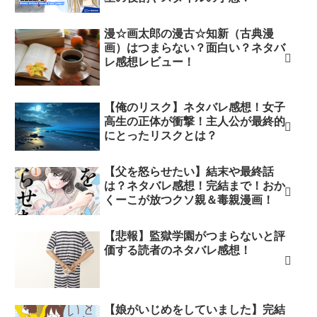
漫☆画太郎の漫古☆知新（古典漫
画）はつまらない？面白い？ネタバ
レ感想レビュー！
【俺のリスク】ネタバレ感想！女子
高生の正体が衝撃！主人公が最終的
にとったリスクとは？
【父を怒らせたい】結末や最終話
は？ネタバレ感想！完結まで！おか
くーこが放つクソ親＆毒親漫画！
【悲報】監獄学園がつまらないと評
価する読者のネタバレ感想！
【娘がいじめをしていました】完結