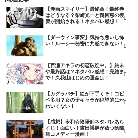
【漫画スマイリー】最終章！最終巻
はどうなる？柴崎光一と鴨目恵の復
讐が開始される！ネタバレ感想！
【ダーウィン事変】気持ち悪いし怖
い！ルーシー秘密に共感できない！
【百瀬アキラの初恋破綻中。】結末
や最終話は？ネタバレ感想！完結ま
で！久我山はじめの運命は！
【カグラバチ】絵が下手くそ！コピ
ペ多用？女の子キャラが絶望的にか
わいくない！
【感想】令和☆陰陽師ネタバレあら
すじ！面白い！吉田博嗣が放つ陰陽
師コメディー漫画！