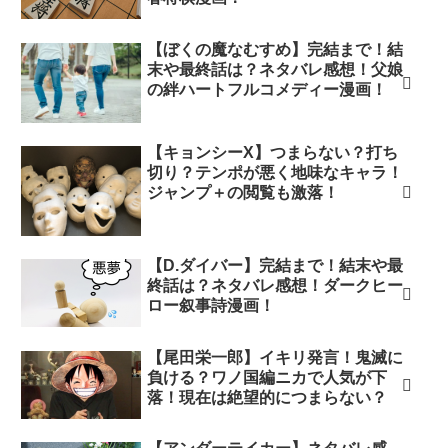
【ぼくの魔なむすめ】完結まで！結
末や最終話は？ネタバレ感想！父娘
の絆ハートフルコメディー漫画！
【キョンシーX】つまらない？打ち
切り？テンポが悪く地味なキャラ！
ジャンプ＋の閲覧も激落！
【D.ダイバー】完結まで！結末や最
終話は？ネタバレ感想！ダークヒー
ロー叙事詩漫画！
【尾田栄一郎】イキリ発言！鬼滅に
負ける？ワノ国編ニカで人気が下
落！現在は絶望的につまらない？