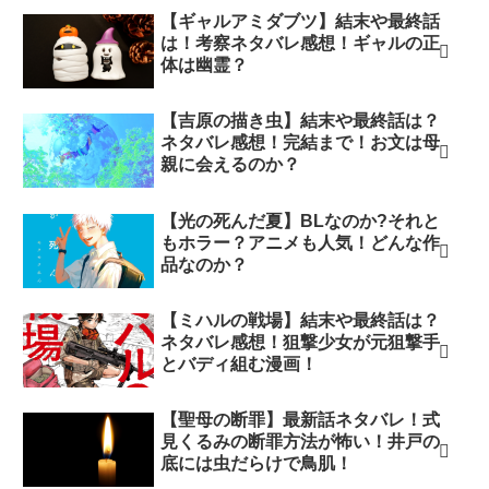
【ギャルアミダブツ】結末や最終話
は！考察ネタバレ感想！ギャルの正
体は幽霊？
【吉原の描き虫】結末や最終話は？
ネタバレ感想！完結まで！お文は母
親に会えるのか？
【光の死んだ夏】BLなのか?それと
もホラー？アニメも人気！どんな作
品なのか？
【ミハルの戦場】結末や最終話は？
ネタバレ感想！狙撃少女が元狙撃手
とバディ組む漫画！
【聖母の断罪】最新話ネタバレ！式
見くるみの断罪方法が怖い！井戸の
底には虫だらけで鳥肌！