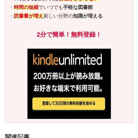
・
時間の短縮
でいつでも
手軽な図書館
・
読書量が増え
新しい分野の
知識が増える
2分で簡単！無料登録！
関連記事