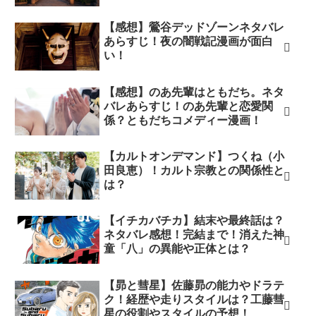
【感想】鶯谷デッドゾーンネタバレ
あらすじ！夜の闇戦記漫画が面白
い！
【感想】のあ先輩はともだち。ネタ
バレあらすじ！のあ先輩と恋愛関
係？ともだちコメディー漫画！
【カルトオンデマンド】つくね（小
田良恵）！カルト宗教との関係性と
は？
【イチカバチカ】結末や最終話は？
ネタバレ感想！完結まで！消えた神
童「八」の異能や正体とは？
【昴と彗星】佐藤昴の能力やドラテ
ク！経歴や走りスタイルは？工藤彗
星の役割やスタイルの予想！