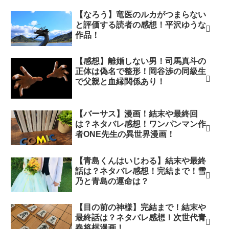
【なろう】竜医のルカがつまらない
と評価する読者の感想！平沢ゆうな
作品！
【感想】離婚しない男！司馬真斗の
正体は偽名で整形！岡谷渉の同級生
で父親と血縁関係あり！
【バーサス】漫画！結末や最終回
は？ネタバレ感想！ワンパンマン作
者ONE先生の異世界漫画！
【青島くんはいじわる】結末や最終
話は？ネタバレ感想！完結まで！雪
乃と青島の運命は？
【目の前の神様】完結まで！結末や
最終話は？ネタバレ感想！次世代青
春将棋漫画！