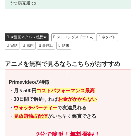
プライム会員はお得!」と...
うつ病克服.co
★漫画ネタバレ感想★
ストロングスドウくん
ネタバレ
完結
感想
最終話
結末
アニメを無料で見るならこちらがおすすめ
Primevideoの特徴
・
月々500円
コストパフォーマンス最高
・
30日間で解約
すれば
お金がかからない
・
ウォッチパーティー
で
友達見れる
・
見放題独占配信
がいち早く
鑑賞できる
2分で簡単！無料登録！