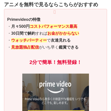
アニメを無料で見るならこちらがおすすめ
Primevideoの特徴
・
月々500円
コストパフォーマンス最高
・
30日間で解約
すれば
お金がかからない
・
ウォッチパーティー
で
友達見れる
・
見放題独占配信
がいち早く
鑑賞できる
2分で簡単！無料登録！