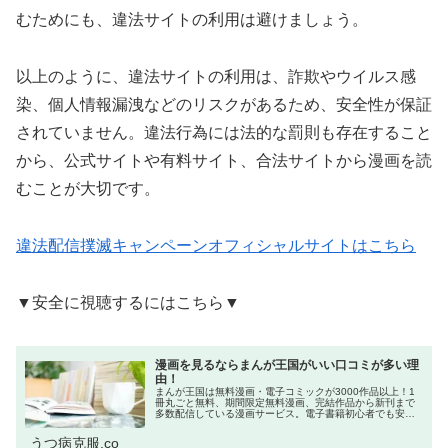
むためにも、違法サイトの利用は避けましょう。
以上のように、違法サイトの利用は、詐欺やウイルス感
染、個人情報漏洩などのリスクがあるため、安全性が保証
されていません。違法行為には法的な罰則も存在すること
から、公式サイトや有料サイト、合法サイトから漫画を読
むことが大切です。
違法配信撲滅キャンペーンオフィシャルサイトはこちら
▼安全に視聴するにはこちら▼
漫画を見るならまんが王国がいい口コミが多い理
由！
まんが王国は無料漫画・電子コミックが3000作品以上！1
冊丸ごと無料、期間限定無料漫画、完結作品から新刊まで
多数配信している漫画サービス。電子書籍初心者でも安全
に使えるのでオススメ。今回はそんなまんが王国の5つのメ
リット、ポイントを無料でG...
うつ病克服.co