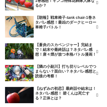
1巻感想！キンゴ特殊花葬隊入隊な
るか？
【朗報】戦車椅子-tank chair-1巻ネ
タバレ感想！最凶のダークヒーロー
車椅子バトル！
【蒼炎のスカベンジャー】完結ま
で！結末や最終話は？ネタバレ感
想！唐々煙が放つ本格バトル漫画！
【隣の小副川】打ち切りレベルでつ
まらない？面白い？ネタバレ感想と
読後の考察！
【ねずみの初恋】最終話や結末は！
ネタバレ感想！ 碧くんは死亡す
る？正体とは？