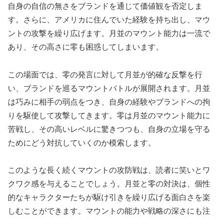
自身の自信の無さをブランドを通じて価値観を否定しま
す。さらに、アメリカに住んでいた経験を持ち出し、マウ
ントの攻撃を繰り広げます。月並のマウント能力は一流で
あり、その高さに零も困惑してしまいます。
この場面では、零の発言に対して月並が的確な反撃を行
い、ブランドを巡るマウントバトルが展開されます。月並
は巧みに相手の弱点をつき、自身の経験やブランドへの拘
りを駆使して攻撃してきます。零は月並のマウント能力に
苦戦し、その高いレベルに驚きつつも、自身の立場を守る
ためにどう対抗していくのか模索します。
このような長く続くマウントの攻防戦は、読者に笑いとワ
クワク感を与えることでしょう。月並と零の対決は、個性
的なキャラクターたちが駆け引きを繰り広げる面白さを楽
しむことができます。マウントの能力や戦略の深さにも注