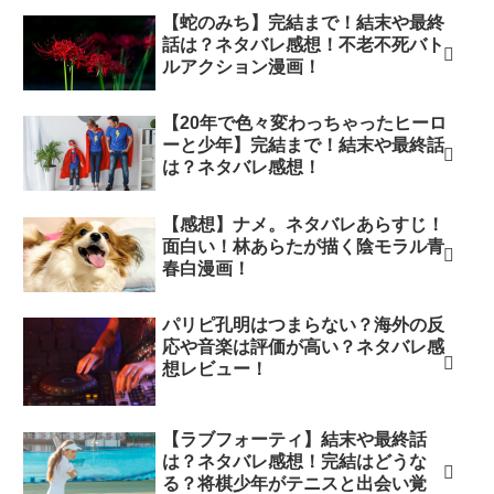
【蛇のみち】完結まで！結末や最終
話は？ネタバレ感想！不老不死バト
ルアクション漫画！
【20年で色々変わっちゃったヒーロ
ーと少年】完結まで！結末や最終話
は？ネタバレ感想！
【感想】ナメ。ネタバレあらすじ！
面白い！林あらたが描く陰モラル青
春白漫画！
パリピ孔明はつまらない？海外の反
応や音楽は評価が高い？ネタバレ感
想レビュー！
【ラブフォーティ】結末や最終話
は？ネタバレ感想！完結はどうな
る？将棋少年がテニスと出会い覚