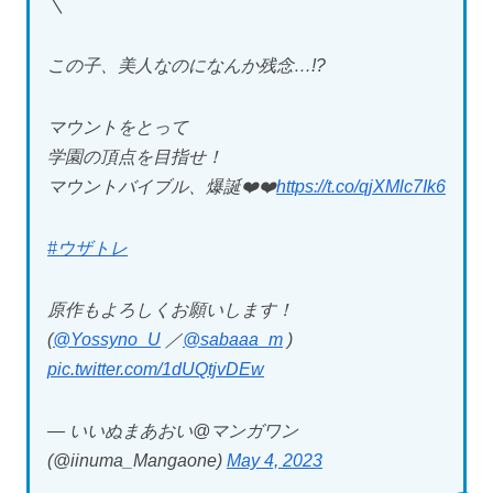
＼
この子、美人なのになんか残念…!?
マウントをとって
学園の頂点を目指せ！
マウントバイブル、爆誕❤️‍❤️‍
https://t.co/qjXMlc7Ik6
#ウザトレ
原作もよろしくお願いします！
(
@Yossyno_U
／
@sabaaa_m
)
pic.twitter.com/1dUQtjvDEw
— いいぬまあおい@マンガワン
(@iinuma_Mangaone)
May 4, 2023