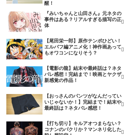
醒！
『みいちゃんと山田さん』元ネタの
事件はある？リアルすぎる描写の正
体
【尾田栄一郎】原作テンポひどい！
エルバフ編アニメ化！神作画あって
もオワコンになりそう？
【電影の龍】結末や最終話は？ネタ
バレ感想！完結まで！映画とヤクザ
新感覚の作品！
【おっさんのパンツがなんだってい
いじゃないか！】完結まで！結末や
最終話は？ネタバレ感想！
【打ち切り】キルアオつまらない？
コナンのパクリか？マンネリ化した