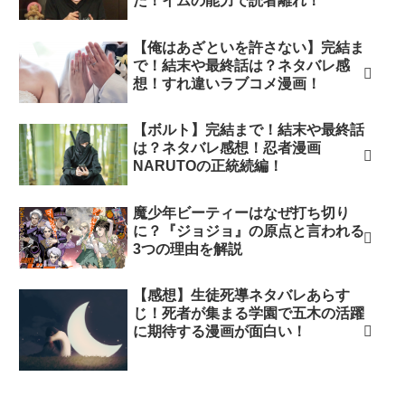
た！イムの能力で読者離れ！
【俺はあざといを許さない】完結ま
で！結末や最終話は？ネタバレ感
想！すれ違いラブコメ漫画！
【ボルト】完結まで！結末や最終話
は？ネタバレ感想！忍者漫画
NARUTOの正統続編！
魔少年ビーティーはなぜ打ち切り
に？『ジョジョ』の原点と言われる
3つの理由を解説
【感想】生徒死導ネタバレあらす
じ！死者が集まる学園で五木の活躍
に期待する漫画が面白い！