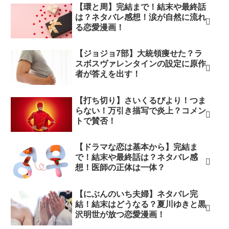
【環と周】完結まで！結末や最終話
は？ネタバレ感想！涙が自然に流れ
る恋愛漫画！
【ジョジョ7部】大統領痩せた？ラ
スボスヴァレンタインの設定に原作
者が答えを出す！
【打ち切り】さいくるびより！つま
らない！万引き描写で炎上？コメン
トで賛否！
【ドラマな恋は基本から】完結ま
で！結末や最終話は？ネタバレ感
想！医師の正体は一体？
【にぶんのいち夫婦】ネタバレ完
結！結末はどうなる？夏川ゆきと黒
沢明世が放つ恋愛漫画！