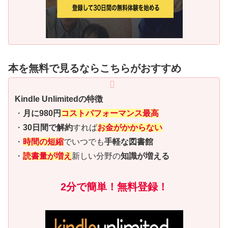
本を無料で見るならこちらがおすすめ
Kindle Unlimitedの特徴
・
月に980円
コストパフォーマンス最高
・
30日間で解約
すれば
お金がかからない
・
時間の短縮
でいつでも
手軽な図書館
・
読書量が増え
新しい分野の
知識が増える
2分で簡単！無料登録！