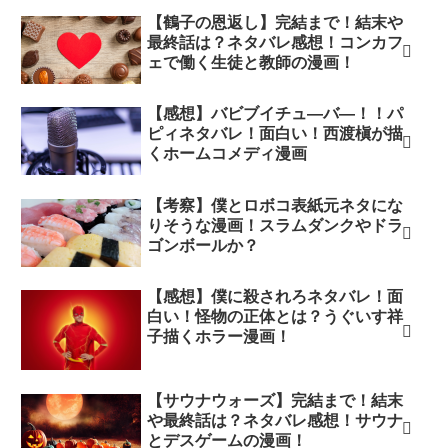
【鶴子の恩返し】完結まで！結末や
最終話は？ネタバレ感想！コンカフ
ェで働く生徒と教師の漫画！
【感想】バビブイチュ―バ―！！パ
ピィネタバレ！面白い！西渡槇が描
くホームコメディ漫画
【考察】僕とロボコ表紙元ネタにな
りそうな漫画！スラムダンクやドラ
ゴンボールか？
【感想】僕に殺されろネタバレ！面
白い！怪物の正体とは？うぐいす祥
子描くホラー漫画！
【サウナウォーズ】完結まで！結末
や最終話は？ネタバレ感想！サウナ
とデスゲームの漫画！