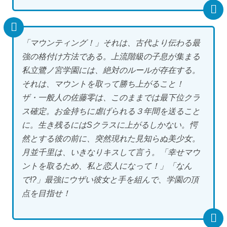
「マウンティング！」それは、古代より伝わる最
強の格付け方法である。上流階級の子息が集まる
私立鷺ノ宮学園には、絶対のルールが存在する。
それは、マウントを取って勝ち上がること！
ザ・一般人の佐藤零は、このままでは最下位クラ
ス確定。お金持ちに虐げられる３年間を送ること
に。生き残るにはSクラスに上がるしかない。愕
然とする彼の前に、突然現れた見知らぬ美少女。
月並千里は、いきなりキスして言う。「幸せマウ
ントを取るため、私と恋人になって！」「なん
で!?」最強にウザい彼女と手を組んで、学園の頂
点を目指せ！