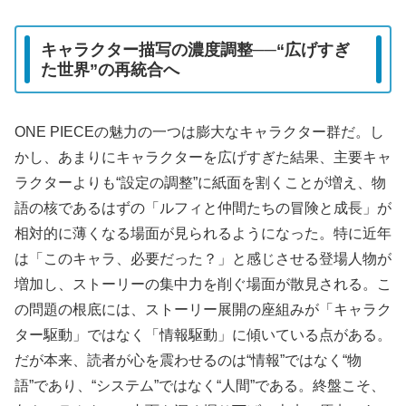
キャラクター描写の濃度調整──“広げすぎ
た世界”の再統合へ
ONE PIECEの魅力の一つは膨大なキャラクター群だ。し
かし、あまりにキャラクターを広げすぎた結果、主要キャ
ラクターよりも“設定の調整”に紙面を割くことが増え、物
語の核であるはずの「ルフィと仲間たちの冒険と成長」が
相対的に薄くなる場面が見られるようになった。特に近年
は「このキャラ、必要だった？」と感じさせる登場人物が
増加し、ストーリーの集中力を削ぐ場面が散見される。こ
の問題の根底には、ストーリー展開の座組みが「キャラク
ター駆動」ではなく「情報駆動」に傾いている点がある。
だが本来、読者が心を震わせるのは“情報”ではなく“物
語”であり、“システム”ではなく“人間”である。終盤こそ、