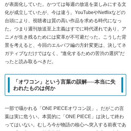
が表面化していた。かつては毎週の放送を楽しみにする文
化が成立していたが、今は違う。YouTubeやNetflixなどの
台頭により、視聴者は質の高い作品を求める時代になっ
た。つまり週刊放送至上主義はすでに時代遅れであり、ア
ニメが生き残るためには変革が不可避だった。こうした背
景を考えると、今回のエルバフ編の方針変更は、決してネ
ガティブなだけではなく、“進化するための苦渋の選択”だ
ったと読み取るべきだ。
「オワコン」という言葉の誤解──本当に失
われたものは何か
一部で囁かれる「ONE PIECEオワコン説」。だがこの言
葉は実に危うい。本質的に「ONE PIECE」は決して終わ
ってはいない。むしろ今が物語の核心へ突入する前夜であ