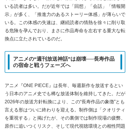
いる読者は多い。だが近年では「回想」「会話」「情報開
示」が多く、「推進力のあるストーリー体感」が薄らいで
いる。この体感の失速は、継続読者の情熱を徐々に削り取
る危険を孕んでおり、まさに作品寿命を左右する重大な転
換点に立たされているのだ。
アニメの“週刊放送神話”は崩壊──長寿作品
の宿命と戦うフェーズへ
アニメ『ONE PIECE』は長年、毎週新作を放送するとい
う日本のアニメ史でも稀な放送体制を維持してきた。だが
2026年の放送方針転換により、この“長寿作品の象徴”とも
言える形はついに終わりを迎える。制作側は「クオリティ
を重視する」と掲げたが、その裏側では制作現場の疲弊、
原作に追いつくリスク、そして現代視聴環境との相性問題