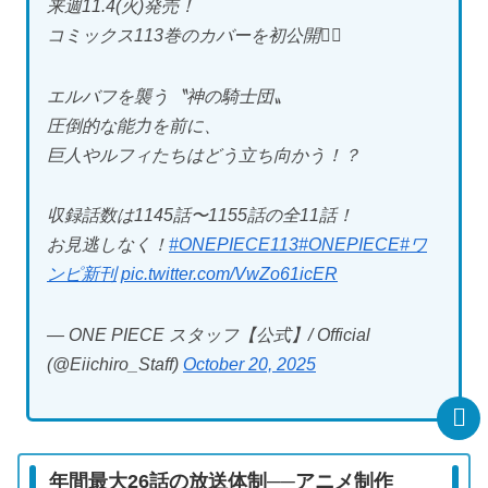
来週11.4(火)発売！
コミックス113巻のカバーを初公開🏴‍☠️
エルバフを襲う〝神の騎士団〟
圧倒的な能力を前に、
巨人やルフィたちはどう立ち向かう！？
収録話数は1145話〜1155話の全11話！
お見逃しなく！
#ONEPIECE113
#ONEPIECE
#ワ
ンピ新刊
pic.twitter.com/VwZo61icER
— ONE PIECE スタッフ【公式】/ Official
(@Eiichiro_Staff)
October 20, 2025
年間最大26話の放送体制──アニメ制作