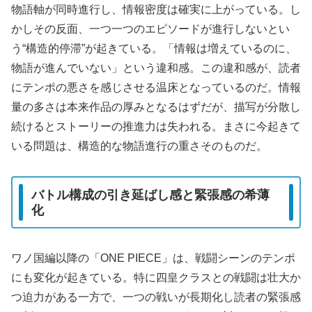
物語軸が同時進行し、情報密度は確実に上がっている。し
かしその反面、一つ一つのエピソードが進行しないとい
う“構造的停滞”が起きている。「情報は増えているのに、
物語が進んでいない」という違和感。この違和感が、読者
にテンポの悪さを感じさせる温床となっているのだ。情報
量の多さは本来作品の厚みとなるはずだが、描写が分散し
続けるとストーリーの推進力は失われる。まさに今起きて
いる問題は、構造的な物語進行の重さそのものだ。
バトル構成の引き延ばし感と緊張感の希薄
化
ワノ国編以降の「ONE PIECE」は、戦闘シーンのテンポ
にも変化が起きている。特に四皇クラスとの戦闘は壮大か
つ迫力がある一方で、一つの戦いが長期化し読者の緊張感