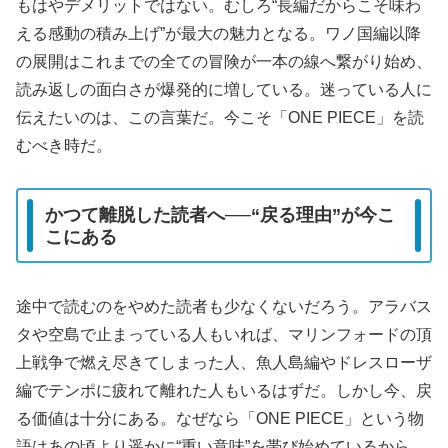
もはやデメリットではない。むしろ“長編だからこそ味わ
える感動の積み上げ”が最大の魅力となる。ワノ国編以降
の展開はこれまでの全ての冒険が一本の線へ繋がり始め、
読み返しの面白さが爆発的に増している。迷っている人に
伝えたいのは、この言葉だ。今こそ「ONE PIECE」を読
むべき時だ。
かつて離脱した読者へ──“戻る理由”が今こ
こにある
途中で読むのをやめた読者も少なくないだろう。アラバス
タや空島で止まっている人もいれば、マリンフォードの頂
上戦争で燃え尽きてしまった人、魚人島編やドレスローザ
編でテンポに疲れて離れた人もいるはずだ。しかし今、戻
る価値は十分にある。なぜなら「ONE PIECE」という物
語はあの頃より遥かに“重い意味”を帯び始めているから