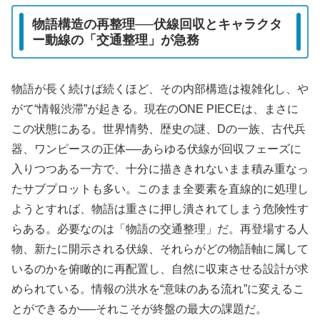
物語構造の再整理──伏線回収とキャラクタ
ー動線の「交通整理」が急務
物語が長く続けば続くほど、その内部構造は複雑化し、や
がて“情報渋滞”が起きる。現在のONE PIECEは、まさに
この状態にある。世界情勢、歴史の謎、Dの一族、古代兵
器、ワンピースの正体──あらゆる伏線が回収フェーズに
入りつつある一方で、十分に描ききれないまま積み重なっ
たサブプロットも多い。このまま全要素を直線的に処理し
ようとすれば、物語は重さに押し潰されてしまう危険性す
らある。必要なのは「物語の交通整理」だ。再登場する人
物、新たに開示される伏線、それらがどの物語軸に属して
いるのかを俯瞰的に再配置し、自然に収束させる設計が求
められている。情報の洪水を“意味のある流れ”に変えるこ
とができるか──それこそが終盤の最大の課題だ。