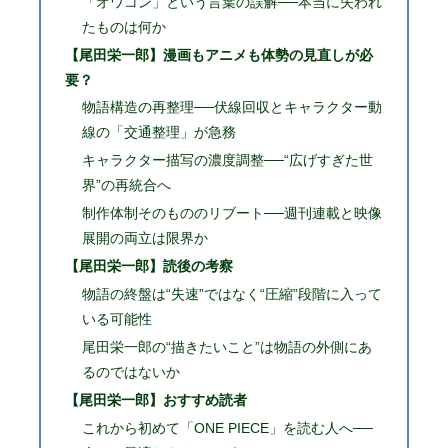
「オワコン」という言葉の誤解──本当に失われ
たものは何か
【尾田栄一郎】漫画もアニメも体勢の見直しが必
要？
物語構造の再整理──伏線回収とキャラクター動
線の「交通整理」が急務
キャラクター描写の濃度調整──“広げすぎた世
界”の再統合へ
制作体制そのもののリブート──週刊連載と映像
展開の両立は限界か
【尾田栄一郎】読後の考察
物語の終盤は“失速”ではなく“圧縮”段階に入って
いる可能性
尾田栄一郎の“描きたいこと”は物語の外側にあ
るのではないか
【尾田栄一郎】おすすめ読者
これから初めて「ONE PIECE」を読む人へ──