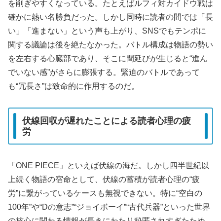
を削ぎやすくなっている。たとえばルフィ対カイドウ戦は
確かに熱い名勝負だった。しかし同時に読者の間では「長
い」「進まない」という声も上がり、SNSでもテンポに
関する議論は後を絶たなかった。バトル構成は物語の勢い
を左右する心臓部であり、そこに間延びが生じると“進ん
でいない感”がさらに膨張する。緊迫のバトルであって
も“冗長さ”は致命的に作用するのだ。
伏線回収が遅れたことによる読者心理の疲
労
「ONE PIECE」といえば伏線の海だ。しかし四半世紀以
上続く物語の宿命として、伏線の蓄積が読者心理の“疲
労”に繋がっているケースも無視できない。特に“空白の
100年”や“Dの意志”“ジョイボーイ”“古代兵器”といった世界
の核心に関わる情報が長きにわたり秘匿されすぎたため、