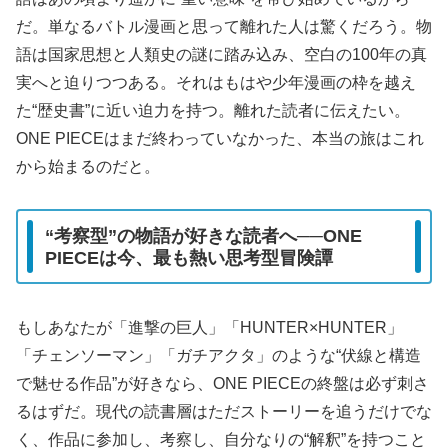
だ。単なるバトル漫画と思って離れた人は驚くだろう。物
語は国家思想と人類史の謎に踏み込み、空白の100年の真
実へと迫りつつある。それはもはや少年漫画の枠を越え
た“歴史書”に近い迫力を持つ。離れた読者に伝えたい。
ONE PIECEはまだ終わっていなかった、本当の旅はこれ
から始まるのだと。
“考察型”の物語が好きな読者へ──ONE
PIECEは今、最も熱い思考型冒険譚
もしあなたが「進撃の巨人」「HUNTER×HUNTER」
「チェンソーマン」「ガチアクタ」のような“伏線と構造
で魅せる作品”が好きなら、ONE PIECEの終盤は必ず刺さ
るはずだ。現代の読書層はただストーリーを追うだけでな
く、作品に参加し、考察し、自分なりの“解釈”を持つこと