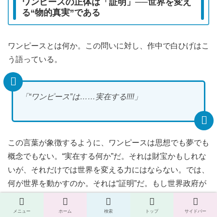
ワンピースの正体は「証明」──世界を変え
る“物的真実”である
ワンピースとは何か。この問いに対し、作中で白ひげはこ
う語っている。
「“ワンピース”は……実在する!!!!」
この言葉が象徴するように、ワンピースは思想でも夢でも
概念でもない。“実在する何か”だ。それは財宝かもしれな
いが、それだけでは世界を変える力にはならない。では、
何が世界を動かすのか。それは“証明”だ。もし世界政府が
隠してきた歴史の真実を突きつける何か──「この世界の
支配構造は不正に作られたものである」という決定的証拠
メニュー
ホーム
検索
トップ
サイドバー