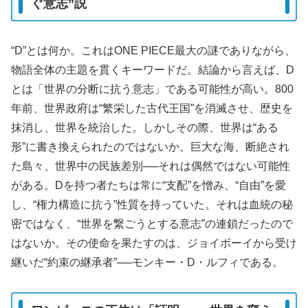
ぐ意志”説
“D”とは何か。これはONE PIECE最大の謎でありながら、
物語全体の主題を貫くキーワードだ。結論から言えば、D
とは「世界の分断に抗う意志」である可能性が高い。800
年前、世界政府は“繁栄した古代王国”を消滅させ、歴史を
抹消し、世界を統治した。しかしその際、世界は“ある
形”に書き換えられたのではないか。巨大な海、断絶され
た島々、世界中の民族差別──それは偶然ではない可能性
がある。Dを持つ者たちは常に“支配”を憎み、“自由”を愛
し、“権力構造に抗う”性質を持っていた。それは血統の秘
密ではなく、“世界を繋ごうとする意志”の連鎖だったので
はないか。その使命を果たすのは、ジョイボーイから受け
継いだ“約束の継承者”──モンキー・D・ルフィである。