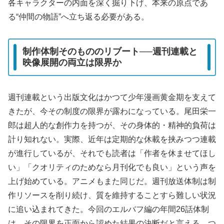
各キャラクターの内面を深く掘り下げ、本来の原点であ
る“仲間の物語”へ立ち返る必要がある。
制作体制そのもののリブート──週刊連載と
映像展開の両立は限界か
週刊連載という出版文化はかつて少年漫画黄金期を支えて
きたが、今その制度の限界が露わになっている。尾田栄一
郎は超人的な創作力を持つが、その身体的・精神的負荷は
計り知れない。実際、近年は定期的な休載を挟みつつ連載
が進行しているが、それでも読者は「作者を休ませてほし
い」「クオリティのためなら月刊化でも良い」という声を
上げ始めている。アニメもまた同じだ。週刊放送体制は制
作リソースを削り続け、質を維持することすら難しい状況
に追い込まれてきた。今回のエルバフ編の年間26話体制
は、その限界を正面から認めた結果の決断だと言える。つ