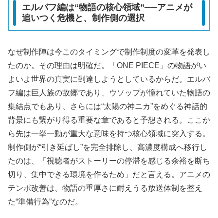
エルバフ編は“物語の核心領域”──アニメが
追いつく危機と、制作側の選択
なぜ制作陣は今このタイミングで制作制度の変革を発表し
たのか。その理由は明確だ。「ONE PIECE」の物語がい
よいよ世界の真実に到達しようとしているからだ。エルバ
フ編は巨人族の故郷であり、ウソップが憧れていた物語の
集結点でもあり、さらには“太陽の神ニカ”をめぐる神話的
背景にも繋がり得る重要な章であると予想される。ここか
ら先は一挙一動が重大な意味を持つ核心領域に突入する。
制作側が“引き延ばし”を完全排除し、高濃度構成へ移行し
たのは、「視聴者がストーリーの停滞を感じる余裕を断ち
切り、集中できる環境を作るため」だと言える。アニメの
テンポ改善は、物語の重厚さに耐えうる放送体制を整え
た“準備行為”なのだ。