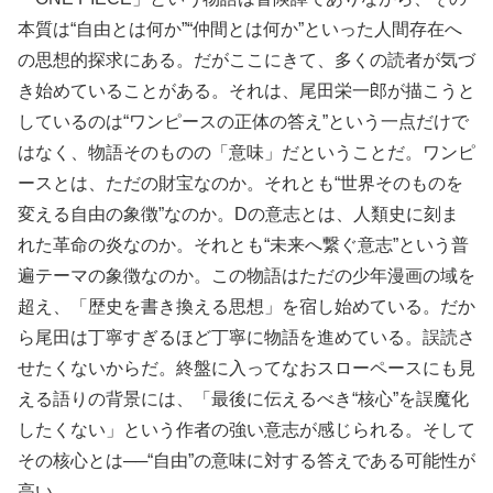
本質は“自由とは何か”“仲間とは何か”といった人間存在へ
の思想的探求にある。だがここにきて、多くの読者が気づ
き始めていることがある。それは、尾田栄一郎が描こうと
しているのは“ワンピースの正体の答え”という一点だけで
はなく、物語そのものの「意味」だということだ。ワンピ
ースとは、ただの財宝なのか。それとも“世界そのものを
変える自由の象徴”なのか。Dの意志とは、人類史に刻ま
れた革命の炎なのか。それとも“未来へ繋ぐ意志”という普
遍テーマの象徴なのか。この物語はただの少年漫画の域を
超え、「歴史を書き換える思想」を宿し始めている。だか
ら尾田は丁寧すぎるほど丁寧に物語を進めている。誤読さ
せたくないからだ。終盤に入ってなおスローペースにも見
える語りの背景には、「最後に伝えるべき“核心”を誤魔化
したくない」という作者の強い意志が感じられる。そして
その核心とは──“自由”の意味に対する答えである可能性が
高い。