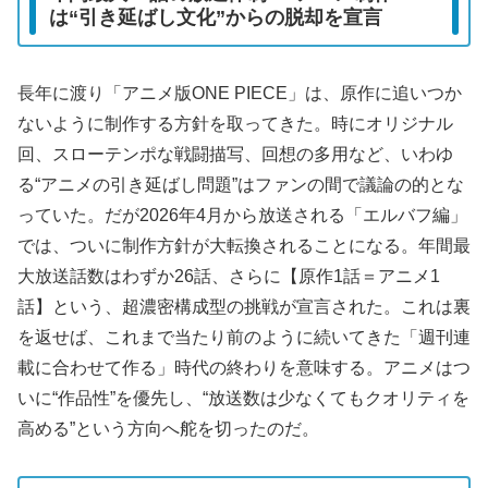
は“引き延ばし文化”からの脱却を宣言
長年に渡り「アニメ版ONE PIECE」は、原作に追いつか
ないように制作する方針を取ってきた。時にオリジナル
回、スローテンポな戦闘描写、回想の多用など、いわゆ
る“アニメの引き延ばし問題”はファンの間で議論の的とな
っていた。だが2026年4月から放送される「エルバフ編」
では、ついに制作方針が大転換されることになる。年間最
大放送話数はわずか26話、さらに【原作1話＝アニメ1
話】という、超濃密構成型の挑戦が宣言された。これは裏
を返せば、これまで当たり前のように続いてきた「週刊連
載に合わせて作る」時代の終わりを意味する。アニメはつ
いに“作品性”を優先し、“放送数は少なくてもクオリティを
高める”という方向へ舵を切ったのだ。