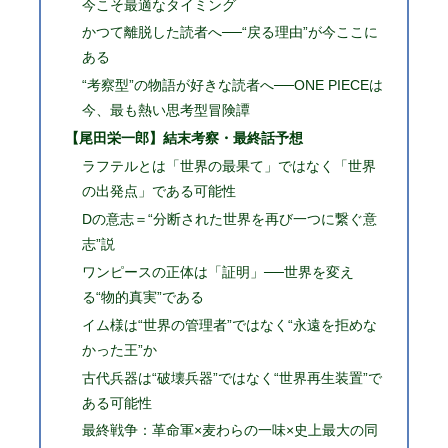
今こそ最適なタイミング
かつて離脱した読者へ──“戻る理由”が今ここに
ある
“考察型”の物語が好きな読者へ──ONE PIECEは
今、最も熱い思考型冒険譚
【尾田栄一郎】結末考察・最終話予想
ラフテルとは「世界の最果て」ではなく「世界
の出発点」である可能性
Dの意志＝“分断された世界を再び一つに繋ぐ意
志”説
ワンピースの正体は「証明」──世界を変え
る“物的真実”である
イム様は“世界の管理者”ではなく“永遠を拒めな
かった王”か
古代兵器は“破壊兵器”ではなく“世界再生装置”で
ある可能性
最終戦争：革命軍×麦わらの一味×史上最大の同