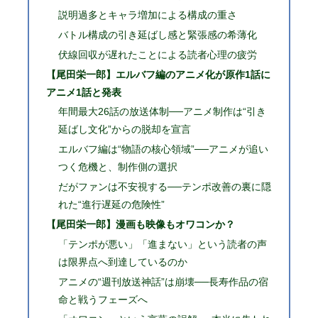
説明過多とキャラ増加による構成の重さ
バトル構成の引き延ばし感と緊張感の希薄化
伏線回収が遅れたことによる読者心理の疲労
【尾田栄一郎】エルバフ編のアニメ化が原作1話に
アニメ1話と発表
年間最大26話の放送体制──アニメ制作は“引き
延ばし文化”からの脱却を宣言
エルバフ編は“物語の核心領域”──アニメが追い
つく危機と、制作側の選択
だがファンは不安視する──テンポ改善の裏に隠
れた“進行遅延の危険性”
【尾田栄一郎】漫画も映像もオワコンか？
「テンポが悪い」「進まない」という読者の声
は限界点へ到達しているのか
アニメの“週刊放送神話”は崩壊──長寿作品の宿
命と戦うフェーズへ