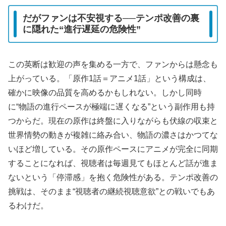
だがファンは不安視する──テンポ改善の裏
に隠れた“進行遅延の危険性”
この英断は歓迎の声を集める一方で、ファンからは懸念も
上がっている。「原作1話＝アニメ1話」という構成は、
確かに映像の品質を高めるかもしれない。しかし同時
に“物語の進行ペースが極端に遅くなる”という副作用も持
つからだ。現在の原作は終盤に入りながらも伏線の収束と
世界情勢の動きが複雑に絡み合い、物語の濃さはかつてな
いほど増している。その原作ペースにアニメが完全に同期
することになれば、視聴者は毎週見てもほとんど話が進ま
ないという「停滞感」を抱く危険性がある。テンポ改善の
挑戦は、そのまま“視聴者の継続視聴意欲”との戦いでもあ
るわけだ。