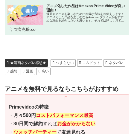
アニメ化した作品はAmazon Prime Videoが良い
理由！
漫画やアニメを楽しむためにお得な方法をお伝えします！
アニメ化した作品を楽しむならAmazonプライムがおすす
めな理由を紹介したいと思います。それでは詳しく見てい
きましょう！ネットをよく利用する方の中には「Amazon
プライム会員はお得!」と...
うつ病克服.co
★漫画ネタバレ感想★
つまらない
コムドット
ネタバレ
感想
漫画
高い
アニメを無料で見るならこちらがおすすめ
Primevideoの特徴
・
月々500円
コストパフォーマンス最高
・
30日間で解約
すれば
お金がかからない
・
ウォッチパーティー
で
友達見れる