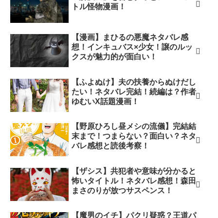
トル怪物漫画！
【漫画】まひるの悪魔ネタバレ感
想！インキュバス×少女！譲のルッ
クスが魅力的が面白い！
【ふよぬけ】夫の扶養からぬけだし
たい！ネタバレ完結！続編は？作者
ゆむいX話題漫画！
【野原ひろし昼メシの流儀】完結結
末まで！つまらない？面白い？ネタ
バレ感想と読後考察！
【ザシス】共犯者や意味が分かると
怖いタイトル！ネタバレ感想！森田
まさのりが放つサスペンス！
【魔男のイチ】パクリ疑惑？王道パ