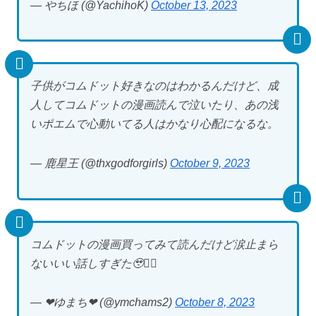
— やちほ (@YachihoK)
October 13, 2023
子供がコムドット好きなのはわかるんだけど、成
人してコムドットの漫画読んで泣いたり、あの浅
いポエムで心動いてる人はかなり心配になるな。
— 鹿星王 (@thxgodforgirls)
October 9, 2023
コムドットの漫画買ってみて読んだけど涙止まら
ないいい話しすぎた🥹👍🏻
— ︎︎︎︎❤︎︎︎︎︎ゆまち❤︎ (@ymchams2)
October 8, 2023