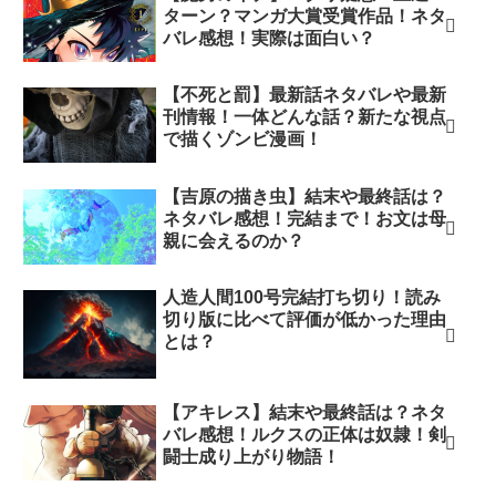
ターン？マンガ大賞受賞作品！ネタ
バレ感想！実際は面白い？
【不死と罰】最新話ネタバレや最新
刊情報！一体どんな話？新たな視点
で描くゾンビ漫画！
【吉原の描き虫】結末や最終話は？
ネタバレ感想！完結まで！お文は母
親に会えるのか？
人造人間100号完結打ち切り！読み
切り版に比べて評価が低かった理由
とは？
【アキレス】結末や最終話は？ネタ
バレ感想！ルクスの正体は奴隷！剣
闘士成り上がり物語！