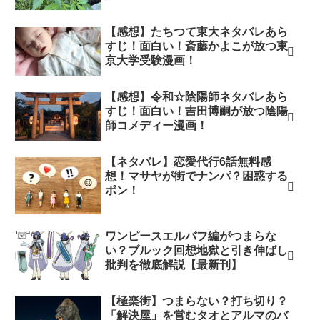
【感想】たちつて東大ネタバレあら
すじ！面白い！斎藤かよこが放つ東
京大学受験漫画！
【感想】令和☆陰陽師ネタバレあら
すじ！面白い！吉田博嗣が放つ陰陽
師コメディー漫画！
【ネタバレ】恋愛代行6話無料感
想！マサヤが街でナンパ？困惑する
ポン！
ワンピースエルバフ編がつまらな
い？ブルック回想地獄と引き伸ばし
批判を徹底解説【最新刊】
【極楽街】つまらない？打ち切り？
「解決屋」を営むタオとアルマのバ