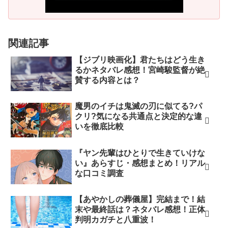
関連記事
【ジブリ映画化】君たちはどう生き
るかネタバレ感想！宮崎駿監督が絶
賛する内容とは？
魔男のイチは鬼滅の刃に似てる?パ
クリ?気になる共通点と決定的な違
いを徹底比較
『ヤン先輩はひとりで生きていけな
い』あらすじ・感想まとめ！リアル
な口コミ調査
【あやかしの葬儀屋】完結まで！結
末や最終話は？ネタバレ感想！正体
判明カガチと八重波！