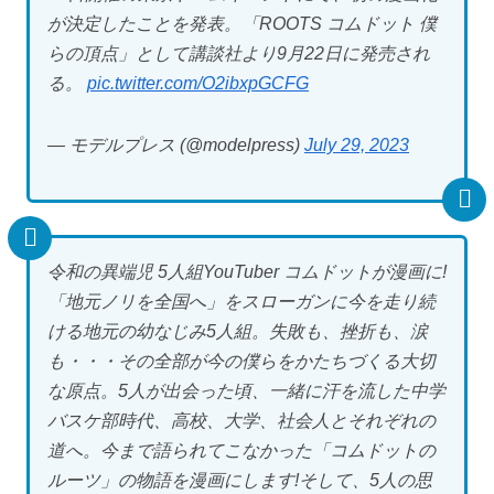
が決定したことを発表。「ROOTS コムドット 僕
らの頂点」として講談社より9月22日に発売され
る。
pic.twitter.com/O2ibxpGCFG
— モデルプレス (@modelpress)
July 29, 2023
令和の異端児 5人組YouTuber コムドットが漫画に!
「地元ノリを全国へ」をスローガンに今を走り続
ける地元の幼なじみ5人組。失敗も、挫折も、涙
も・・・その全部が今の僕らをかたちづくる大切
な原点。5人が出会った頃、一緒に汗を流した中学
バスケ部時代、高校、大学、社会人とそれぞれの
道へ。今まで語られてこなかった「コムドットの
ルーツ」の物語を漫画にします!そして、5人の思