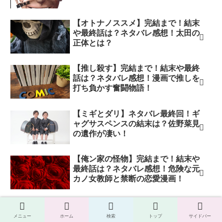
【オトナノススメ】完結まで！結末
や最終話は？ネタバレ感想！太田の
正体とは？
【推し殺す】完結まで！結末や最終
話は？ネタバレ感想！漫画で推しを
打ち負かす奮闘物語！
【ミギとダリ】ネタバレ最終回！ギ
ャグサスペンスの結末は？佐野菜見
の遺作が凄い！
【俺ン家の怪物】完結まで！結末や
最終話は？ネタバレ感想！危険な元
カノ女教師と禁断の恋愛漫画！
【平和の国の島崎へ】完結まで！結
末や最終話は？ネタバレ感想！戦場
メニュー
ホーム
検索
トップ
サイドバー