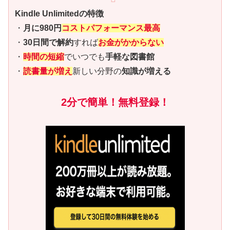
Kindle Unlimitedの特徴
・
月に980円
コストパフォーマンス最高
・
30日間で解約
すれば
お金がかからない
・
時間の短縮
でいつでも
手軽な図書館
・
読書量が増え
新しい分野の
知識が増える
2分で簡単！無料登録！