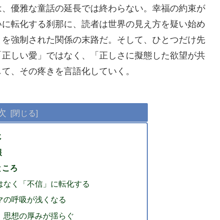
は、優雅な童話の延長では終わらない。幸福の約束が
いに転化する刹那に、読者は世界の見え方を疑い始め
とを強制された関係の末路だ
。そして、ひとつだけ先
「正しい愛」ではなく、「正しさに擬態した欲望が共
して、その疼きを言語化していく。
次
じ
報
ところ
はなく「不信」に転化する
マの呼吸が浅くなる
、思想の厚みが揺らぐ