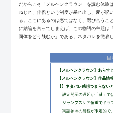
だからこそ「メルヘンクラウン」を読む体験
ねじれ、伴侶という制度が暴れ出し、愛が呪
る。
ここにあるのは恋ではなく、選び合うこ
に結論を言ってしまえば、
この物語の主題は
同体をどう蝕むか」である
。ネタバレを徹底
目
【メルヘンクラウン】あらす
【メルヘンクラウン】作品情
【】ネタバレ感想つまらない
設定開示の遅延が「謎」で
ジャンプスケア偏重でドラ
寓話参照の射程が限定的で