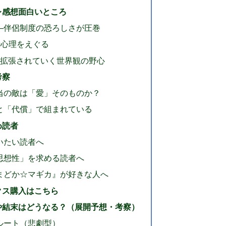
レ感想面白いところ
―伴侶制度の恐ろしさが圧巻
者心理をえぐる
―拡張されていく世界観の野心
考察
当の敵は「愛」そのものか？
と「代償」で組まれている
め読者
いたい読者へ
思想性」を求める読者へ
まどか☆マギカ』が好きな人へ
クス購入はこちら
や結末はどうなる？（展開予想・考察）
ルート（悲劇型）