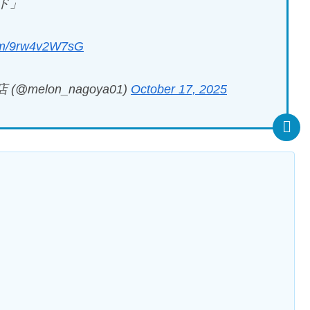
ド」
com/9rw4v2W7sG
elon_nagoya01)
October 17, 2025