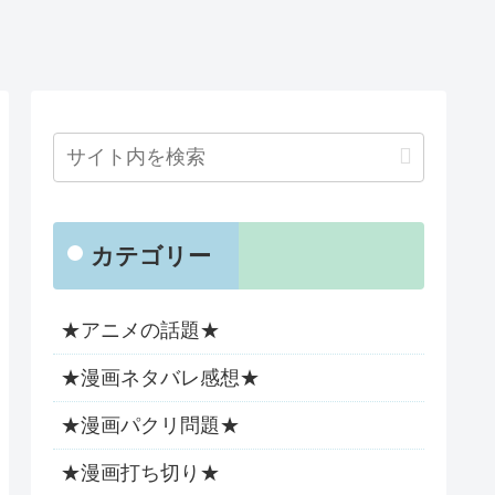
カテゴリー
★アニメの話題★
★漫画ネタバレ感想★
★漫画パクリ問題★
★漫画打ち切り★