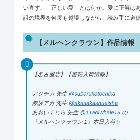
い直す。「正しい愛」とは何か。愛に正解は
詛の境界を何度も越境しながら、読み手に道
【メルヘンクラウン】作品情報
【名古屋店】【書籍入荷情報】
アジチカ 先生
@subarukatochika
赤坂アカ 先生
@akasakashueisha
あおいくじら 先生
@11aoiwhale13
の
『メルヘンクラウン 1』本日入荷✨