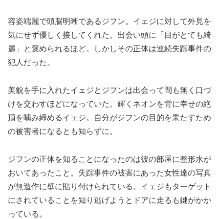
容姿端麗で頭脳明晰であるジフン。イェジに対して外見を
気にせず優しく接してくれた。出会い頭に「目がとても綺
麗」と褒められるほど。しかしその正体は連続失踪事件の
犯人だった。
美貌を手に入れたイェジとジフンは出会って間も無く口づ
けを交わすほどになっていた。輝くネオンを背に幸せの絶
頂を噛み締めるイェジ。自分がジフンの目的を果たすため
の被害者になるとも知らずに。
ジフンの正体を知ることになったのは彼の部屋に整形水が
おいてあったこと。失踪事件の被害にあった女性達の写真
が無造作に壁に貼り付けられている。イェジもターゲット
にされていることを知り逃げようとドアに走るも鍵がかか
っている。