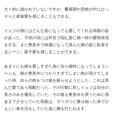
大々的に描かれていないですが、鬱展開や恐怖の中にひっ
そりと家族愛を感じることもできる。
イェジの側にはどんな姿になっても愛してくれる両親の姿
があった。子供の頃には外見で悩む姿に精一杯の愛情表現
をする。また整形水で綺麗になって喜んだ娘の姿に歓喜す
るシーン。親子愛を感じることができる。
あまりにも娘を愛しすぎた為に自ら犠牲になってしまうシ
ーンも。娘が整形水につかりすぎてしまい肉が溶けてしま
った時、自らの肉をつけ娘を蘇らせようとした。これは歪
んだ愛であり残酷だった。その行動に対しイェジは自分の
美さのみを優先していた。その後も整形水を買うために借
金までさせらていた両親は、ガリガリに痩せ細った体でひ
もじい食生活をしていた姿に胸を打たれます。