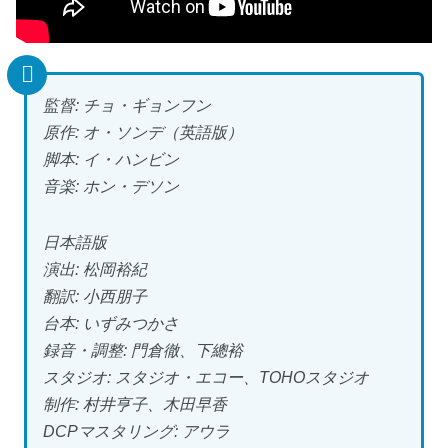
監督: チョ・ギョンフン
原作: オ・ソンデ（英語版）
脚本: イ・ハンビン
音楽: ホン・デソン
日本語版
演出: 松岡裕紀
翻訳: 小西朋子
台本: いずみつかさ
録音・調整: 門倉徹、下總裕
スタジオ: スタジオ・エコー、TOHOスタジオ
制作: 村井亨子、木田早香
DCPマスタリング: アウラ