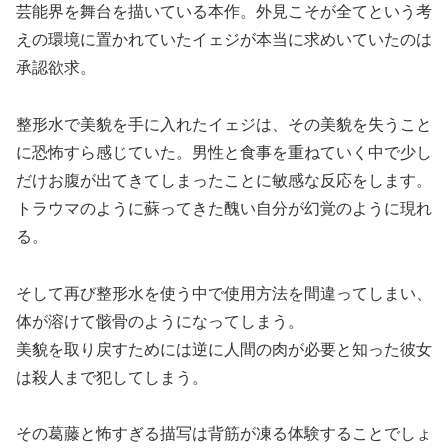
芸能界を舞台を描いている本作。外見こそが全てという考
えの環境に置かれていたイェジが本当に求めいていたのは
承認欲求。
整形水で美貌を手に入れたイェジは、その美貌を失うこと
に恐怖すら感じていた。男性と食事を重ねていく中で少し
だけお腹が出てきてしまったことに敏感な反応をします。
トラウマのように蘇ってきた醜い自分が幻覚のように現れ
る。
そして再び整形水を使う中で使用方法を間違ってしまい、
体が溶けて骸骨のようになってしまう。
美貌を取り戻すためには逆に人間の肉が必要と知った彼女
は殺人まで犯してしまう。
その葛藤と怖すぎる描写は背筋が凍る体験することでしょ