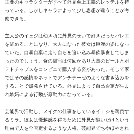
主要のキャラクターがすべて外見至上主義のレッテルを持
っている。しかしキャラによって少し思想が違うことが考
察できる。
主人公のイェジは幼き頃に外見のせいで好きだったバレエ
を辞めることになり、大人になった彼女は巨漢の姿になっ
ていた。自暴自棄に走り自らを追い込み暴飲暴食してしま
ったのでしょう。食の描写は何回かあり大量のビールとポ
テトチップスをコンビニで購入する姿があった。そして家
ではその感情をネットでアンチテーゼのような書き込みを
することで爆発させている。外見によって自己否定が生ま
れ嫉妬による行動が原動力になっている。
芸能界で活動し、メイクの仕事をしているイェジを罵倒す
るミラ。彼女は優越感を得るために外見が醜いだけという
理由で人を全否定するような人格。芸能界でちやほやされ