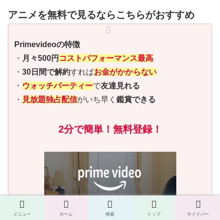
アニメを無料で見るならこちらがおすすめ
Primevideoの特徴
・
月々500円
コストパフォーマンス最高
・
30日間で解約
すれば
お金がかからない
・
ウォッチパーティー
で
友達見れる
・
見放題独占配信
がいち早く
鑑賞できる
2分で簡単！無料登録！
メニュー
ホーム
検索
トップ
サイドバー