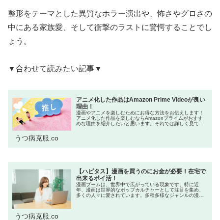
整形をテーマとした異質なホラー演出や、怖さやグロさの
中にある家族愛、そして衝撃のラストに驚愕することでし
ょう。
▼合わせて読みたい記事▼
アニメ化した作品はAmazon Prime Videoが良い
理由！
漫画やアニメを楽しむためにお得な方法をお伝えします！
アニメ化した作品を楽しむならAmazonプライムがおすす
めな理由を紹介したいと思います。それでは詳しく見てい
きましょう！ネットをよく利用する方の中には「Amazon
プライム会員はお得!」と...
うつ病克服.co
【ハピタス】漫画を買うのにお金が必要！在宅で
出来るポイ活！
漫画ブームは、世界中で広がっている現象です。特に近
年、漫画は世界的なポップカルチャーとして注目を集め、
多くの人々に愛されています。多種多様なジャンルの漫画
が発売しており、思わず衝動買いしたくなってしまいま
す。本記事では漫画を買いたくてもお金...
うつ病克服.co