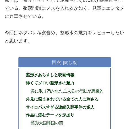
原作は「奇々怪々」として連載されその1部が映像化され
ている。整形問題にメスを入れるが如く、見事にエンタメ
に昇華させている。
今回はネタバレ考察含め、整形水の魅力をレビューしたい
と思います。
目次
整形水あらすじと映画情報
怖くてグロい整形水の魅力
美に取り憑かれた主人公の行動が悪魔的
外見に悩まされている全ての人に刺さる
サイコパスすぎる連続失踪事件の犯人
作品に潜むテーマを深掘り
整形大国韓国の闇