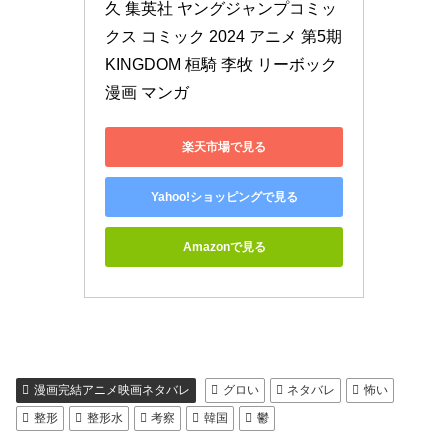
久 集英社 ヤングジャンプコミッ
クス コミック 2024 アニメ 第5期 
KINGDOM 桓騎 李牧 リーボック 
漫画 マンガ
楽天市場で見る
Yahoo!ショッピングで見る
Amazonで見る
漫画完結アニメ映画ネタバレ
グロい
ネタバレ
怖い
整形
整形水
考察
韓国
鬱