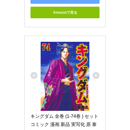
Amazonで見る
キングダム 全巻 (1-74巻 ) セット 
コミック 漫画 新品 実写化 原 泰