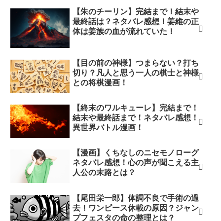
【朱のチーリン】完結まで！結末や
最終話は？ネタバレ感想！姜維の正
体は姜族の血が流れていた！
【目の前の神様】つまらない？打ち
切り？凡人と思う一人の棋士と神様
との将棋漫画！
【終末のワルキューレ】完結まで！
結末や最終話まで！ネタバレ感想！
異世界バトル漫画！
【漫画】くちなしのニセモノローグ
ネタバレ感想！心の声が聞こえる主
人公の末路とは？
【尾田栄一郎】体調不良で手術の過
去！ワンピース休載の原因？ジャン
プフェスタの命の整理とは？