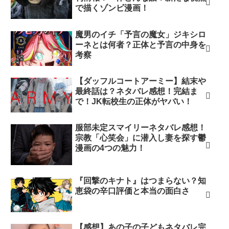
で描くゾンビ漫画！
魔男のイチ「予言の魔女」ジキシロ
ーネとは何者？正体と予言の中身を
考察
【ダッフルコートアーミー】結末や
最終話は？ネタバレ感想！完結ま
で！JK転校生の正体がヤバい！
服部未定スマイリーネタバレ感想！
宗教「心笑会」に潜入し妻を探す鬱
漫画の4つの魅力！
『回撃のキナト』はつまらない？知
恵袋の辛口評価と本当の面白さ
【感想】あの子の子どもネタバレ完