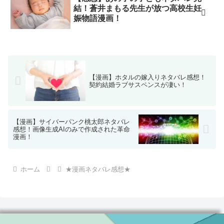
結！蒼井まもる先生が放つ高校生妊
娠物語漫画！
【漫画】ホタルの嫁入りネタバレ感想！
契約結婚ラブサスペンスが凄い！
【漫画】サイバーパンク桃太郎ネタバレ
感想！画像生成AIのみで作成された革命
漫画！
ホーム
★漫画ネタバレ感想★