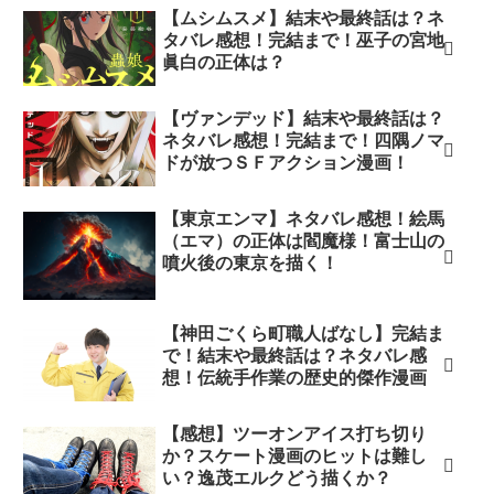
【ムシムスメ】結末や最終話は？ネ
タバレ感想！完結まで！巫子の宮地
眞白の正体は？
【ヴァンデッド】結末や最終話は？
ネタバレ感想！完結まで！四隅ノマ
ドが放つＳＦアクション漫画！
【東京エンマ】ネタバレ感想！絵馬
（エマ）の正体は閻魔様！富士山の
噴火後の東京を描く！
【神田ごくら町職人ばなし】完結ま
で！結末や最終話は？ネタバレ感
想！伝統手作業の歴史的傑作漫画
【感想】ツーオンアイス打ち切り
か？スケート漫画のヒットは難し
い？逸茂エルクどう描くか？