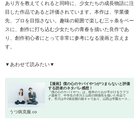
あり方を教えてくれると同時に、少女たちの成長物語に注
目した作品であると評価されています。本作は、学業優
先、プロを目指さない。趣味の範囲で楽しむ三ヶ条をベー
スに、創作に打ち込む少女たちの青春を描いた良作であ
り、創作初心者にとって非常に参考になる漫画と言えま
す。
▼あわせて読みたい▼
【漫画】僕の心のヤバイやつがつまらないと評価
する読者のネタバレ感想！
「僕の心のヤバイやつ」は、桜井のりおが手がけるラブコ
メ漫画で、中学生の市川と山田の関係性を描いた作品で
す。市川は中2病全開の陰キャであり、山田は学園カースト
上位の美人ヒロインです。本作は「次にくるマンガ大賞
2019」でWEB部門第5位に入り...
うつ病克服.co