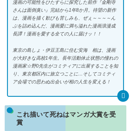
漫画の可能性をひたすらに探究した前作『金剛寺
さんは面倒臭い』完結から1年8か月。待望の新作
は、漫画を描く歓びも苦しみも、ぜぇ～～～～ん
ぶを詰め込んだ、漫画愛に満ち溢れた漫画浪漫成
長譚！漫画を愛する全ての人に届けッ！！
東京の島しょ・伊豆王島に住む安海 相は、漫画
が大好きな高校1年生。長年活動休止状態の憧れの
漫画家☆野0先生がコミティアに出展することを知
り、東京都区内に旅立つことに…そしてコミティ
ア会場での思わぬ出会いが相の人生を変える！
これ描いて死ねはマンガ大賞を受
賞