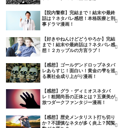
【院内警察】完結まで！結末や最終
話は？ネタバレ感想！本格医療と刑
事ドラマ漫画！
【好きやねんけどどうやろか】完結
まで！結末や最終話は？ネタバレ感
想！２カップルの方言ラブ！
【感想】ゴールデンドロップネタバ
レあらすじ！面白い！黄金の雫を巡
る裏社会成り上がり漫画！
【感想】グラ・ディミオスネタバ
レ！粗開尚吾の正体とは？五褒美が
放つダークファンタジー漫画！
【感想】歴史メンタリスト打ち切り
か？不謹慎なネタが多く炎上？閲覧