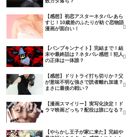
数ガタ落ち？
【感想】初恋アスターネタバレあら
すじ！10歳差のふたりが紡ぐ恋物語
漫画が面白い！
【パンプキンナイト】完結まで！結
末や最終話は？ネタバレ感想！犯人
の正体は一体誰？
【感想】ドリトライ打ち切りか？父
が意味不明な強さで読者離れ加速？
まさに最後の戦い？
【漫画スマイリー】実写化決定！ド
ラマ映画どっち？配役は誰になる？
【やらかし王子が家に来た】完結や