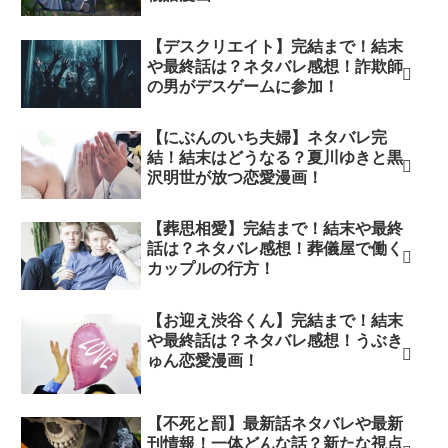
【デスクリエイト】完結まで！結末
や最終話は？ネタバレ感想！詐欺師
の男がデスゲームに参加！
【にぶんのいち夫婦】ネタバレ完
結！結末はどうなる？夏川ゆきと黒
沢明世が放つ恋愛漫画！
【葬思相愛】完結まで！結末や最終
話は？ネタバレ感想！葬儀屋で働く
カップルの行方！
【お迎え渋谷くん】完結まで！結末
や最終話は？ネタバレ感想！うぶき
ゅん恋愛漫画！
【不死と罰】最新話ネタバレや最新
刊情報！一体どんな話？新たな視点