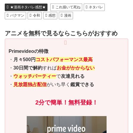
★漫画ネタバレ感想★
これ描いて死ね
ネタバレ
バクマン
令和
感想
漫画
アニメを無料で見るならこちらがおすすめ
Primevideoの特徴
・
月々500円
コストパフォーマンス最高
・
30日間で解約
すれば
お金がかからない
・
ウォッチパーティー
で
友達見れる
・
見放題独占配信
がいち早く
鑑賞できる
2分で簡単！無料登録！