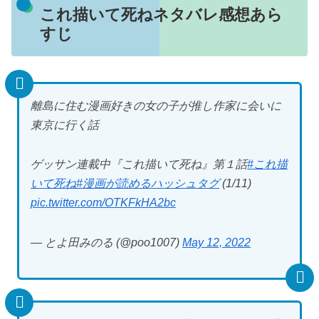
これ描いて死ねネタバレ感想あら
すじ
離島に住む漫画好きの女の子が推し作家に会いに
東京に行く話
ゲッサン連載中『これ描いて死ね』第１話
#これ描
いて死ね
#漫画が読めるハッシュタグ
(1/11)
pic.twitter.com/OTKFkHA2bc
— とよ田みのる (@poo1007)
May 12, 2022