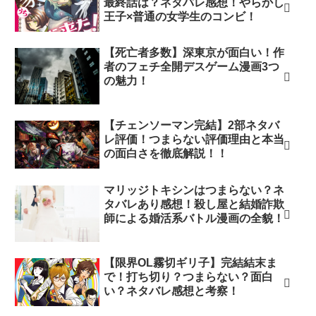
最終話は？ネタバレ感想！やらかし
王子×普通の女学生のコンビ！
【死亡者多数】深東京が面白い！作
者のフェチ全開デスゲーム漫画3つ
の魅力！
【チェンソーマン完結】2部ネタバ
レ評価！つまらない評価理由と本当
の面白さを徹底解説！！
マリッジトキシンはつまらない？ネ
タバレあり感想！殺し屋と結婚詐欺
師による婚活系バトル漫画の全貌！
【限界OL霧切ギリ子】完結結末ま
で！打ち切り？つまらない？面白
い？ネタバレ感想と考察！