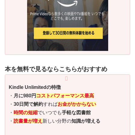
本を無料で見るならこちらがおすすめ
Kindle Unlimitedの特徴
・
月に980円
コストパフォーマンス最高
・
30日間で解約
すれば
お金がかからない
・
時間の短縮
でいつでも
手軽な図書館
・
読書量が増え
新しい分野の
知識が増える