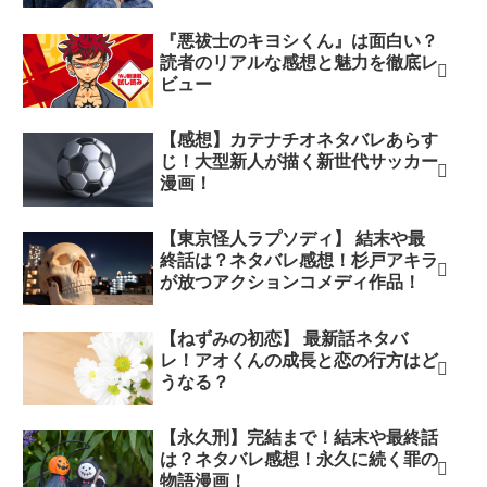
『悪祓士のキヨシくん』は面白い？
読者のリアルな感想と魅力を徹底レ
ビュー
【感想】カテナチオネタバレあらす
じ！大型新人が描く新世代サッカー
漫画！
【東京怪人ラプソディ】 結末や最
終話は？ネタバレ感想！杉戸アキラ
が放つアクションコメディ作品！
【ねずみの初恋】 最新話ネタバ
レ！アオくんの成長と恋の行方はど
うなる？
【永久刑】完結まで！結末や最終話
は？ネタバレ感想！永久に続く罪の
物語漫画！