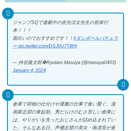
ジャンプSQで連載中の依光涼太先生の初単行
本！！！
面白いのでおすすめです！！
#ダンボールバチェラ
ー
pic.twitter.com/DSJ0U7T8Hl
— 舛谷隆太郎❖Ryutaro Masuya (@masuya0403)
January 4, 2024
倉庫で荷物の仕分けや運搬の仕事で食い繋ぐ、漫
画家志望の東起助。男だらけのむさ苦しい倉庫に
は、やりがいを失ったおじさんが詰め込まれてい
た。そんなある日、声優志望の美女・南凛音が倉