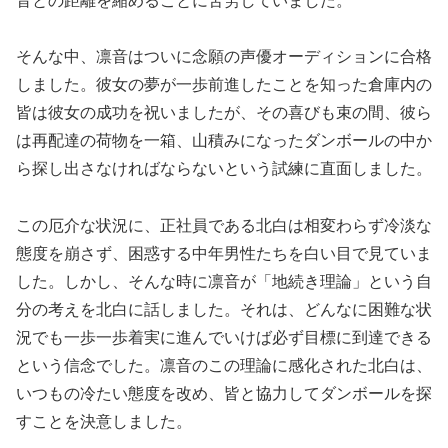
音との距離を縮めることに苦労していました。
そんな中、凛音はついに念願の声優オーディションに合格
しました。彼女の夢が一歩前進したことを知った倉庫内の
皆は彼女の成功を祝いましたが、その喜びも束の間、彼ら
は再配達の荷物を一箱、山積みになったダンボールの中か
ら探し出さなければならないという試練に直面しました。
この厄介な状況に、正社員である北白は相変わらず冷淡な
態度を崩さず、困惑する中年男性たちを白い目で見ていま
した。しかし、そんな時に凛音が「地続き理論」という自
分の考えを北白に話しました。それは、どんなに困難な状
況でも一歩一歩着実に進んでいけば必ず目標に到達できる
という信念でした。凛音のこの理論に感化された北白は、
いつもの冷たい態度を改め、皆と協力してダンボールを探
すことを決意しました。