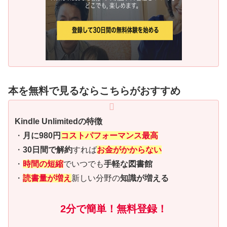
本を無料で見るならこちらがおすすめ
Kindle Unlimitedの特徴
・
月に980円
コストパフォーマンス最高
・
30日間で解約
すれば
お金がかからない
・
時間の短縮
でいつでも
手軽な図書館
・
読書量が増え
新しい分野の
知識が増える
2分で簡単！無料登録！