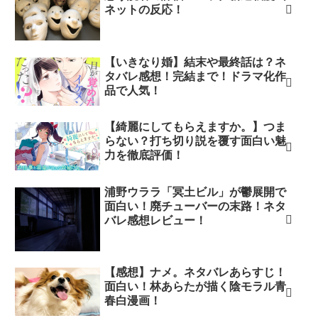
ネットの反応！
【いきなり婚】結末や最終話は？ネ
タバレ感想！完結まで！ドラマ化作
品で人気！
【綺麗にしてもらえますか。】つま
らない？打ち切り説を覆す面白い魅
力を徹底評価！
浦野ウララ「冥土ビル」が鬱展開で
面白い！廃チューバーの末路！ネタ
バレ感想レビュー！
【感想】ナメ。ネタバレあらすじ！
面白い！林あらたが描く陰モラル青
春白漫画！