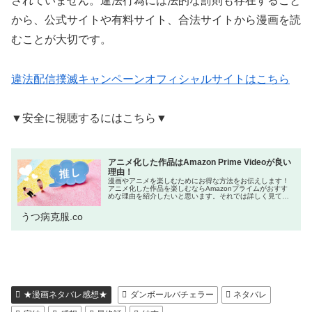
されていません。違法行為には法的な罰則も存在すること
から、公式サイトや有料サイト、合法サイトから漫画を読
むことが大切です。
違法配信撲滅キャンペーンオフィシャルサイトはこちら
▼安全に視聴するにはこちら▼
アニメ化した作品はAmazon Prime Videoが良い
理由！
漫画やアニメを楽しむためにお得な方法をお伝えします！
アニメ化した作品を楽しむならAmazonプライムがおすす
めな理由を紹介したいと思います。それでは詳しく見てい
きましょう！ネットをよく利用する方の中には「Amazon
プライム会員はお得!」と...
うつ病克服.co
★漫画ネタバレ感想★
ダンボールバチェラー
ネタバレ