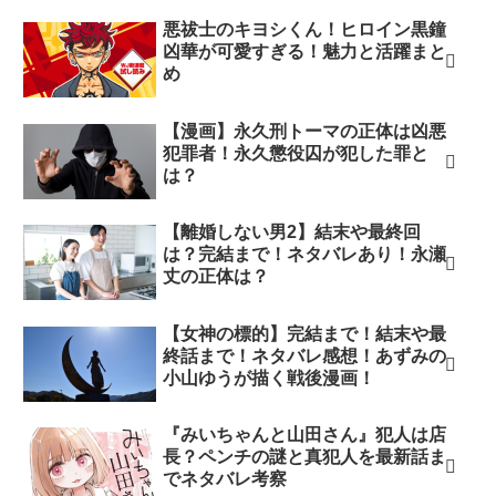
悪祓士のキヨシくん！ヒロイン黒鐘
凶華が可愛すぎる！魅力と活躍まと
め
【漫画】永久刑トーマの正体は凶悪
犯罪者！永久懲役囚が犯した罪と
は？
【離婚しない男2】結末や最終回
は？完結まで！ネタバレあり！永瀬
丈の正体は？
【女神の標的】完結まで！結末や最
終話まで！ネタバレ感想！あずみの
小山ゆうが描く戦後漫画！
『みいちゃんと山田さん』犯人は店
長？ペンチの謎と真犯人を最新話ま
でネタバレ考察