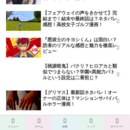
【フェアウェイの声をきかせて】完
結まで！結末や最終話は？ネタバレ
感想！高校女子ゴルフ漫画！
『悪祓士のキヨシくん』は面白い？
読者のリアルな感想と魅力を徹底レ
ビュー
【桃源暗鬼】パクリ？ヒロアカと類
似でつまらない？学園×異能力バト
ルという設定は二番煎じ？
【グリマス】最新話ネタバレ！オー
ナーの正体は？マンションサバイバ
ルホラー漫画！
【GTU -怒りのDEATH山田-】結末
や最終話は？ネタバレ感想！家出少
メニュー
ホーム
検索
トップ
サイドバー