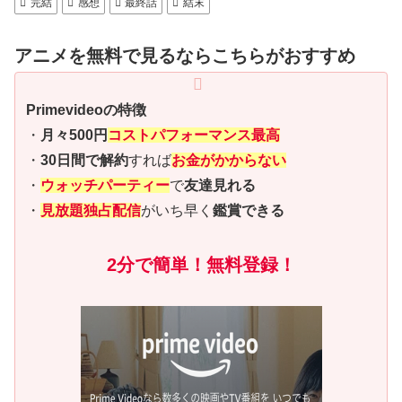
完結
感想
最終話
結末
アニメを無料で見るならこちらがおすすめ
Primevideoの特徴
・
月々500円
コストパフォーマンス最高
・
30日間で解約
すれば
お金がかからない
・
ウォッチパーティー
で
友達見れる
・
見放題独占配信
がいち早く
鑑賞できる
2分で簡単！無料登録！