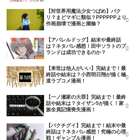
【対世界用魔法少女つばめ】パク
リ？まどマギに類似？PPPPPPより
作画崩壊で漫画と揶揄？
【アパレルドッグ】結末や最終話
は？ネタバレ感想！田中ソラトのブ
ランドは成功できるのか？
【来世は他人がいい】完結まで！最
終話や結末は？小西明日翔が描く極
道ラブコメ漫画！
【一ノ瀬家の大罪】完結まで！最終
話や結末は？タイザン5が描く！家
族全員記憶喪失漫画！
【バクチグイ】完結まで！結末や最
終話は？ネタバレ感想！究極の心理
戦！ギャンブル漫画！