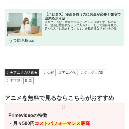
【ハピタス】漫画を買うのにお金が必要！在宅で
出来るポイ活！
漫画ブームは、世界中で広がっている現象です。特に近
年、漫画は世界的なポップカルチャーとして注目を集め、
多くの人々に愛されています。多種多様なジャンルの漫画
が発売しており、思わず衝動買いしたくなってしまいま
す。本記事では漫画を買いたくてもお金...
うつ病克服.co
★アニメの話題★
なぜ
アニメ化
ジョジョ7部
不可能
馬
アニメを無料で見るならこちらがおすすめ
Primevideoの特徴
・
月々500円
コストパフォーマンス最高