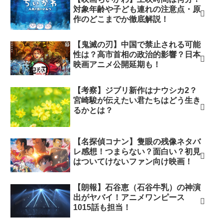
対象年齢や子ども連れの注意点・原
作のどこまでか徹底解説！
【鬼滅の刃】中国で禁止される可能
性は？高市首相の政治的影響？日本
映画アニメ公開延期も！
【考察】ジブリ新作はナウシカ2？
宮崎駿が伝えたい君たちはどう生き
るかとは？
【名探偵コナン】隻眼の残像ネタバ
レ感想！つまらない？面白い？初見
はついてけないファン向け映画！
【朗報】石谷恵（石谷牛乳）の神演
出がヤバイ！アニメワンピース
1015話も担当！