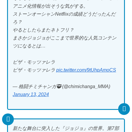
アニメ化情報が出そうな気がする。
ストーンオーシャンNetflixの成績どうだったんだ
ろ？
やるとしたらまたネトフリ？
まさかジョジョがここまで世界的な人気コンテン
ツになるとは…
ピザ・モッツァレラ
ピザ・モッツァレラ
pic.twitter.com/9tUhpAmoCS
— 格闘チミチャンガ🥷 (@chimichanga_MMA)
January 13, 2024
新たな舞台に突入した『ジョジョ』の世界。第7部