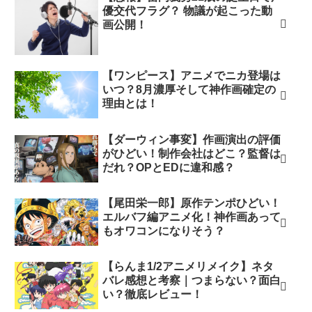
優交代フラグ？ 物議が起こった動
画公開！
【ワンピース】アニメでニカ登場は
いつ？8月濃厚そして神作画確定の
理由とは！
【ダーウィン事変】作画演出の評価
がひどい！制作会社はどこ？監督は
だれ？OPとEDに違和感？
【尾田栄一郎】原作テンポひどい！
エルバフ編アニメ化！神作画あって
もオワコンになりそう？
【らんま1/2アニメリメイク】ネタ
バレ感想と考察｜つまらない？面白
い？徹底レビュー！