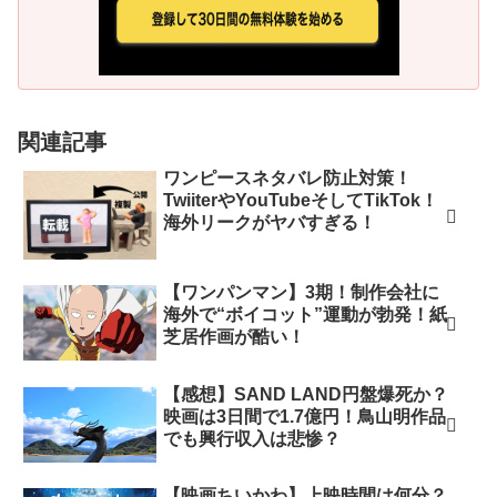
関連記事
ワンピースネタバレ防止対策！
TwiiterやYouTubeそしてTikTok！
海外リークがヤバすぎる！
【ワンパンマン】3期！制作会社に
海外で“ボイコット”運動が勃発！紙
芝居作画が酷い！
【感想】SAND LAND円盤爆死か？
映画は3日間で1.7億円！鳥山明作品
でも興行収入は悲惨？
【映画ちいかわ】上映時間は何分？