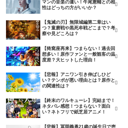
マンの音楽の違い！牛尾憲輔との相
性はどっちの方がいいか？
【鬼滅の刃】無限城編第二章はい
つ？童磨戦や黒死牟戦どこまで？考
察や見どころは？
【猗窩座再来】つまらない！過去回
想多い！原作ファンと一般観客の温
度差？大ヒットした理由！
【悲報】アニワン引き伸ばしひど
い？テンポが悪い理由とは？原作と
の関連性は？
【終末のワルキューレ】完結まで！
ネタバレ感想！つまらない？面白
い？ネトフリで紙芝居アニメ！
【悲報】冨岡義勇21歳の誕生日で声