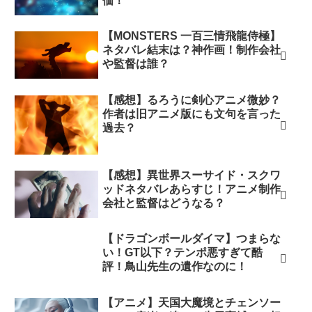
価！
【MONSTERS 一百三情飛龍侍極】
ネタバレ結末は？神作画！制作会社
や監督は誰？
【感想】るろうに剣心アニメ微妙？
作者は旧アニメ版にも文句を言った
過去？
【感想】異世界スーサイド・スクワ
ッドネタバレあらすじ！アニメ制作
会社と監督はどうなる？
【ドラゴンボールダイマ】つまらな
い！GT以下？テンポ悪すぎて酷
評！鳥山先生の遺作なのに！
【アニメ】天国大魔境とチェンソー