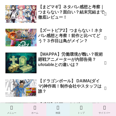
【まどマギ】ネタバレ感想と考察｜
つまらない？面白い？結末完結まで
徹底レビュー！
【ズートピア2】つまらない！ネタ
バレ感想と考察！前作と比べてど
う？３作目は鳥がメイン？
【MAPPA】労働環境が醜い？呪術
廻戦アニメーターが内部告発？
ufotableとの違いは？
【ドラゴンボール】 DAIMA(ダイ
マ)神作画！制作会社やスタッフは
誰？
【感想】映画スパイダーマンアクロ
スネタバレ！ラストに2人マイル
メニュー
ホーム
検索
トップ
サイドバー
ズ！続編は複数のグウェン！