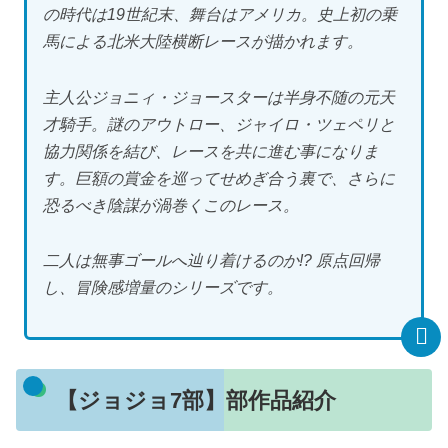
の時代は19世紀末、舞台はアメリカ。史上初の乗
馬による北米大陸横断レースが描かれます。
主人公ジョニィ・ジョースターは半身不随の元天
才騎手。謎のアウトロー、ジャイロ・ツェペリと
協力関係を結び、レースを共に進む事になりま
す。巨額の賞金を巡ってせめぎ合う裏で、さらに
恐るべき陰謀が渦巻くこのレース。
二人は無事ゴールへ辿り着けるのか!? 原点回帰
し、冒険感増量のシリーズです。
【ジョジョ7部】部作品紹介