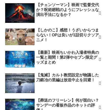
【チェンソーマン】映画で監督交代
か？呪術廻戦のようにフレッシュな
演出手法になるか？
【しかのこ】感想！うざいからつま
らない！OPは良いが1話切りクソア
ニメ！
【最新】映画ちいかわ入場者特典の
一覧と期間！第2弾やセブン限定グ
ッズまとめ
【鬼滅】カルト教団設定が物議した
刀鍛冶の里編は放送中止を回避！
【葬送のフリーレン】何が面白い？
サンデーの看板作品のネットの評