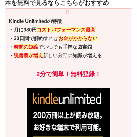
本を無料で見るならこちらがおすすめ
Kindle Unlimitedの特徴
・
月に980円
コストパフォーマンス最高
・
30日間で解約
すれば
お金がかからない
・
時間の短縮
でいつでも
手軽な図書館
・
読書量が増え
新しい分野の
知識が増える
2分で簡単！無料登録！