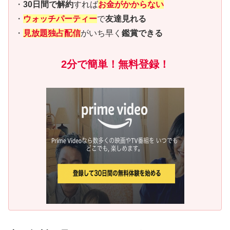
・
30日間で解約
すれば
お金がかからない
・
ウォッチパーティー
で
友達見れる
・
見放題独占配信
がいち早く
鑑賞できる
2分で簡単！無料登録！