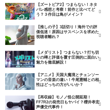
【ズートピア2】つまらない！ネタ
バレ感想と考察！前作と比べてど
う？３作目は鳥がメイン？
【推しの子】3話切り！海外での評
価低迷！原因はサスペンスを求めた
視聴者離れ？
【メダリスト】つまらない？打ち切
りの噂と評価を覆す圧倒的に面白い
魅力を徹底解説！
【アニメ】天国大魔境とチェンソー
マンの音楽の違い！牛尾憲輔との相
性はどっちの方がいいか？
【再収録】モノノ怪公開延期！
FF7R2の発売日もヤバイ？櫻井孝宏
声優交代事件！