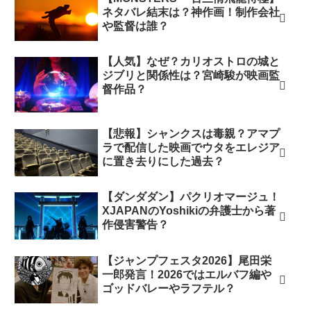
ネタバレ結末は？神作画！制作会社
や監督は誰？
【人気】なぜ？カリオストロの城と
ジブリと関係性は？宮崎駿が映画監
督作品？
【悲報】シャンクスは毒親？アマプ
ラで配信した映画でウタをエレジア
に置き去りにした過去？
【ダンダダン】パクリオマージュ！
XJAPANのYoshikiの弁護士から著
作侵害警告？
【ジャンプフェスタ2026】尾田栄
一郎発言！2026ではエルバフ編や
ゴッドバレーやラフテル？