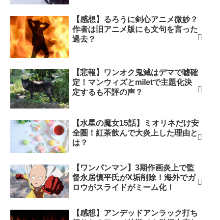
【感想】るろうに剣心アニメ微妙？
作者は旧アニメ版にも文句を言った
過去？
【悲報】ワンオク鬼滅はデマで嘘確
定！マンウィズとmiletで主題化決
定するも不評の声？
【水星の魔女15話】ミオリネだけ安
全圏！紅茶飲んで大炎上した理由と
は？
【ワンパンマン】3期作画炎上で監
督永居慎平氏がX垢削除！海外でガ
ロウがスライドがミーム化！
【感想】アンデッドアンラック打ち