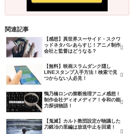
関連記事
【感想】異世界スーサイド・スクワ
ッドネタバレあらすじ！アニメ制作
会社と監督はどうなる？
【無料】映画スラムダンク隠し
LINEスタンプ入手方法！検索で見
つからない人必見！
鴨乃橋ロンの禁断推理アニメ感想！
制作会社ディオメディア！令和の能
力探偵物語！
【鬼滅】カルト教団設定が物議した
刀鍛冶の里編は放送中止を回避！