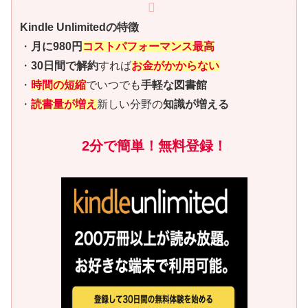
Kindle Unlimitedの特徴
・
月に980円
コストパフォーマンス最高
・
30日間で解約
すれば
お金がかからない
・
時間の短縮
でいつでも
手軽な図書館
・
読書量が増え
新しい分野の
知識が増える
2分で簡単！無料登録！