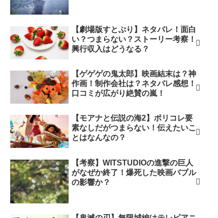
【劇場版すとぷり】ネタバレ！面白
い？つまらない？ストーリー考察！
興行収入はどうなる？
【ゲゲゲの鬼太郎】映画結末は？神
作画！制作会社は？ネタバレ感想！
口コミが広がり絶賛の嵐！
【モアナと伝説の海2】ポリコレ要
素なしだがつまらない！伝えたいこ
とはなんなの？
【考察】WITSTUDIOの進撃の巨人
がなぜか終了！爆死した映画バブル
の影響か？
【鬼滅の刃】無限城編はテレビアニ