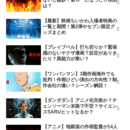
は？
【最新】映画ちいかわ入場者特典の
一覧と期間！第2弾やセブン限定グ
ッズまとめ
【ブレイブベル】打ち切りか？緊張
感のないヤクザ漫画？設定がありき
たり？異能力が寒い？
【ワンパンマン】3期作画海外でも
批判！作画ひどい演出の方向性？制
作会社の違い？シーズン解説！
【ダンダダン】アニメ化失敗か？チ
ェンソーマン末路で不安？サイエン
スSARUヒットなるか？
【アニメ】地獄楽の作画監督が14人