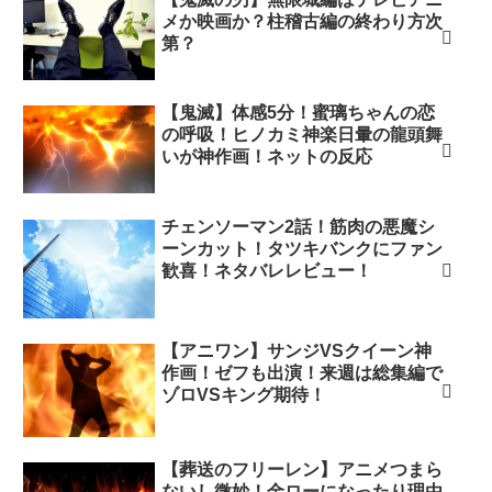
メか映画か？柱稽古編の終わり方次
第？
【鬼滅】体感5分！蜜璃ちゃんの恋
の呼吸！ヒノカミ神楽日暈の龍頭舞
いが神作画！ネットの反応
チェンソーマン2話！筋肉の悪魔シ
ーンカット！タツキバンクにファン
歓喜！ネタバレレビュー！
【アニワン】サンジVSクイーン神
作画！ゼフも出演！来週は総集編で
ゾロVSキング期待！
【葬送のフリーレン】アニメつまら
ないし微妙！金ローになったり理由