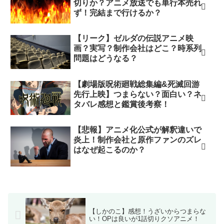
切りか？アニメ放送でも単行本売れ
ず！完結まで行けるか？
【リーク】ゼルダの伝説アニメ映
画？実写？制作会社はどこ？時系列
問題はどうなる？
【劇場版呪術廻戦総集編&死滅回游
先行上映】つまらない？面白い？ネ
タバレ感想と鑑賞後考察！
【悲報】アニメ化公式が解釈違いで
炎上！制作会社と原作ファンのズレ
はなぜ起こるのか？
【しかのこ】感想！うざいからつまらな
い！OPは良いが1話切りクソアニメ！