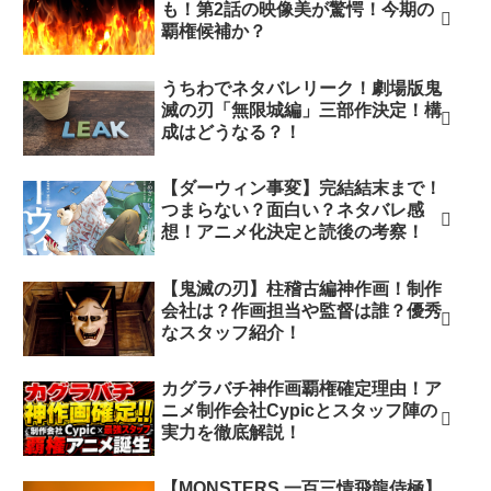
も！第2話の映像美が驚愕！今期の
覇権候補か？
うちわでネタバレリーク！劇場版鬼
滅の刃「無限城編」三部作決定！構
成はどうなる？！
【ダーウィン事変】完結結末まで！
つまらない？面白い？ネタバレ感
想！アニメ化決定と読後の考察！
【鬼滅の刃】柱稽古編神作画！制作
会社は？作画担当や監督は誰？優秀
なスタッフ紹介！
カグラバチ神作画覇権確定理由！ア
ニメ制作会社Cypicとスタッフ陣の
実力を徹底解説！
【MONSTERS 一百三情飛龍侍極】