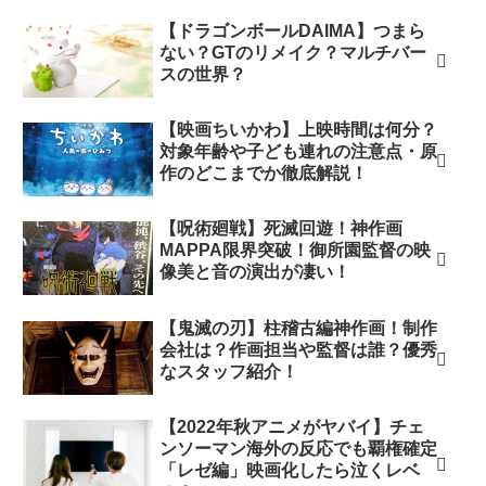
【ドラゴンボールDAIMA】つまら
ない？GTのリメイク？マルチバー
スの世界？
【映画ちいかわ】上映時間は何分？
対象年齢や子ども連れの注意点・原
作のどこまでか徹底解説！
【呪術廻戦】死滅回遊！神作画
MAPPA限界突破！御所園監督の映
像美と音の演出が凄い！
【鬼滅の刃】柱稽古編神作画！制作
会社は？作画担当や監督は誰？優秀
なスタッフ紹介！
【2022年秋アニメがヤバイ】チェ
ンソーマン海外の反応でも覇権確定
「レゼ編」映画化したら泣くレベ