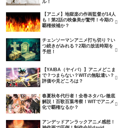
ル！
【アニメ】地獄楽の作画監督が14人
も！第2話の映像美が驚愕！今期の
覇権候補か？
チェンソーマンアニメ打ち切り？い
つ続きがみれる？2期の放送時期を
予想！
【YAIBA（ヤイバ）】アニメどこま
で？つまらない？WITの無駄遣い？
評価や見どころは？
春夏秋冬代行者！全巻ネタバレ徹底
解説！百歌百葉考察！WITでアニメ
化で覇権なるか？
アンデッドアンラックアニメ感想！
神作画で圧倒！制作会社david