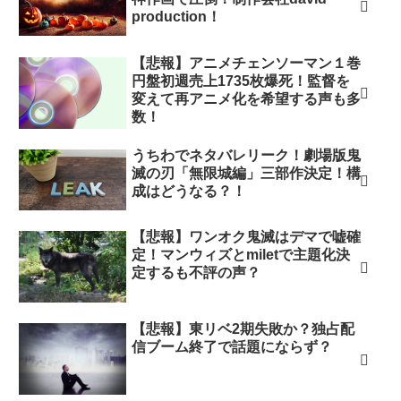
production！
【悲報】アニメチェンソーマン１巻
円盤初週売上1735枚爆死！監督を
変えて再アニメ化を希望する声も多
数！
うちわでネタバレリーク！劇場版鬼
滅の刃「無限城編」三部作決定！構
成はどうなる？！
【悲報】ワンオク鬼滅はデマで嘘確
定！マンウィズとmiletで主題化決
定するも不評の声？
【悲報】東リベ2期失敗か？独占配
信ブーム終了で話題にならず？