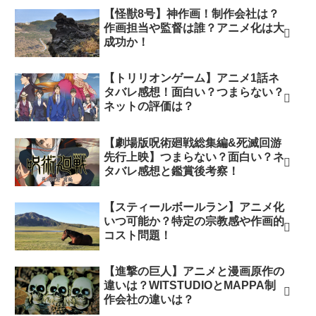
【怪獣8号】神作画！制作会社は？
作画担当や監督は誰？アニメ化は大
成功か！
【トリリオンゲーム】アニメ1話ネ
タバレ感想！面白い？つまらない？
ネットの評価は？
【劇場版呪術廻戦総集編&死滅回游
先行上映】つまらない？面白い？ネ
タバレ感想と鑑賞後考察！
【スティールボールラン】アニメ化
いつ可能か？特定の宗教感や作画的
コスト問題！
【進撃の巨人】アニメと漫画原作の
違いは？WITSTUDIOとMAPPA制
作会社の違いは？