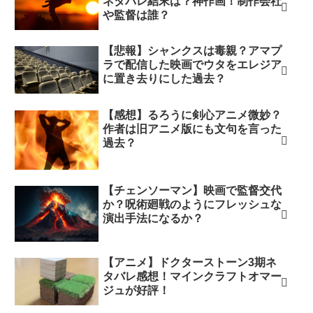
ネタバレ結末は？神作画！制作会社
や監督は誰？
【悲報】シャンクスは毒親？アマプ
ラで配信した映画でウタをエレジア
に置き去りにした過去？
【感想】るろうに剣心アニメ微妙？
作者は旧アニメ版にも文句を言った
過去？
【チェンソーマン】映画で監督交代
か？呪術廻戦のようにフレッシュな
演出手法になるか？
【アニメ】ドクターストーン3期ネ
タバレ感想！マインクラフトオマー
ジュが好評！