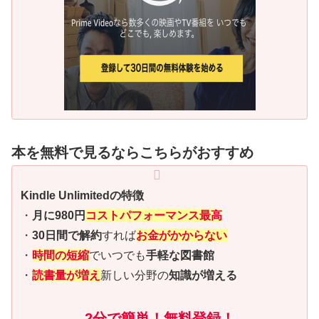
本を無料で見るならこちらがおすすめ
Kindle Unlimitedの特徴
・
月に980円
コストパフォーマンス最高
・
30日間で解約
すれば
お金がかからない
・
時間の短縮
でいつでも
手軽な図書館
・
読書量が増え
新しい分野の
知識が増える
2分で簡単！無料登録！