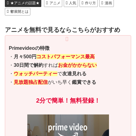
★アニメの話題★
アニメ
人気
作り方
漫画
鬱展開とは
アニメを無料で見るならこちらがおすすめ
Primevideoの特徴
・
月々500円
コストパフォーマンス最高
・
30日間で解約
すれば
お金がかからない
・
ウォッチパーティー
で
友達見れる
・
見放題独占配信
がいち早く
鑑賞できる
2分で簡単！無料登録！