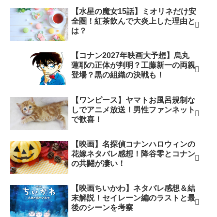
【水星の魔女15話】ミオリネだけ安
全圏！紅茶飲んで大炎上した理由と
は？
【コナン2027年映画大予想】烏丸
蓮耶の正体が判明？工藤新一の両親
登場？黒の組織の決戦も！
【ワンピース】ヤマトお風呂規制な
しでアニメ放送！男性ファンネット
で歓喜！
【映画】名探偵コナンハロウィンの
花嫁ネタバレ感想！降谷零とコナン
の共闘が凄い！
【映画ちいかわ】ネタバレ感想＆結
末解説！セイレーン編のラストと最
後のシーンを考察