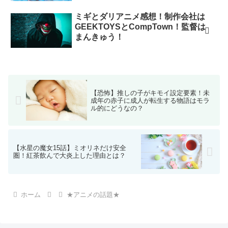
ミギとダリアニメ感想！制作会社は
GEEKTOYSとCompTown！監督は
まんきゅう！
【恐怖】推しの子がキモイ設定要素！未
成年の赤子に成人が転生する物語はモラ
ル的にどうなの？
【水星の魔女15話】ミオリネだけ安全
圏！紅茶飲んで大炎上した理由とは？
ホーム
★アニメの話題★