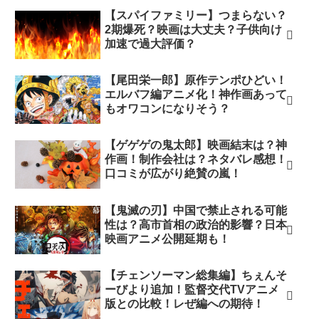
【スパイファミリー】つまらない？
2期爆死？映画は大丈夫？子供向け
加速で過大評価？
【尾田栄一郎】原作テンポひどい！
エルバフ編アニメ化！神作画あって
もオワコンになりそう？
【ゲゲゲの鬼太郎】映画結末は？神
作画！制作会社は？ネタバレ感想！
口コミが広がり絶賛の嵐！
【鬼滅の刃】中国で禁止される可能
性は？高市首相の政治的影響？日本
映画アニメ公開延期も！
【チェンソーマン総集編】ちぇんそ
ーびより追加！監督交代TVアニメ
版との比較！レぜ編への期待！