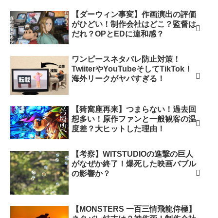
【ダーウィン事変】作画演出の評価
がひどい！制作会社はどこ？監督は
だれ？OPとEDに違和感？
ワンピースネタバレ防止対策！
TwiiterやYouTubeそしてTikTok！
海外リークがヤバすぎる！
【猗窩座再来】つまらない！過去回
想多い！原作ファンと一般観客の温
度差？大ヒットした理由！
【考察】WITSTUDIOの進撃の巨人
がなぜか終了！爆死した映画バブル
の影響か？
【MONSTERS 一百三情飛龍侍極】