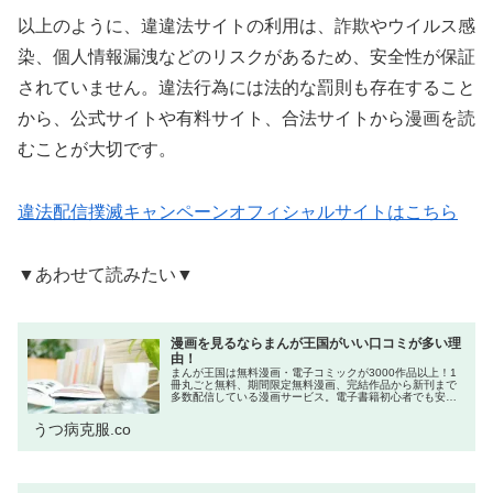
以上のように、違違法サイトの利用は、詐欺やウイルス感
染、個人情報漏洩などのリスクがあるため、安全性が保証
されていません。違法行為には法的な罰則も存在すること
から、公式サイトや有料サイト、合法サイトから漫画を読
むことが大切です。
違法配信撲滅キャンペーンオフィシャルサイトはこちら
▼あわせて読みたい▼
漫画を見るならまんが王国がいい口コミが多い理
由！
まんが王国は無料漫画・電子コミックが3000作品以上！1
冊丸ごと無料、期間限定無料漫画、完結作品から新刊まで
多数配信している漫画サービス。電子書籍初心者でも安全
に使えるのでオススメ。今回はそんなまんが王国の5つのメ
リット、ポイントを無料でG...
うつ病克服.co