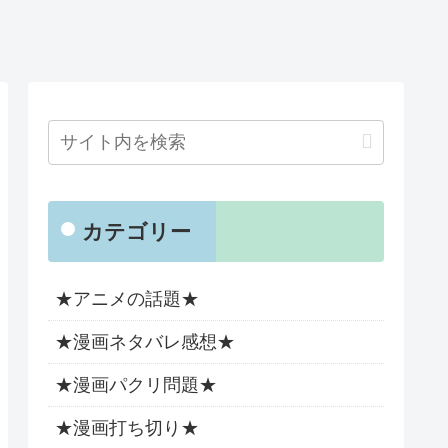
カテゴリー
★アニメの話題★
★漫画ネタバレ感想★
★漫画パクリ問題★
★漫画打ち切り★