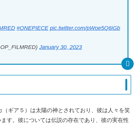
LMRED
#ONEPIECE
pic.twitter.com/pWoe5Q6iGb
OP_FILMRED)
January 30, 2023
ニカ（ギア５）は太陽の神とされており、彼は人々を笑
います。彼については伝説の存在であり、彼の実在性