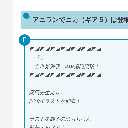
アニワンでニカ（ギア５）は登
◤◢◤◢◤◢◤◢◤◢◤◢◤◢
『 』
全世界興収 319億円突破！
◤◢◤◢◤◢◤◢◤◢◤◢◤◢
尾田先生より
記念イラストが到着！
ラストを飾るのはもちろん
船長・ルフィ！