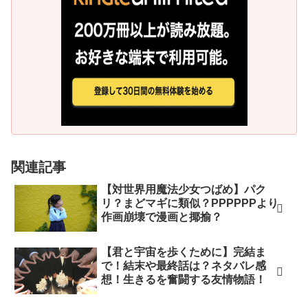
関連記事
【対世界用魔法少女つばめ】パク
リ？まどマギに類似？PPPPPPより
作画崩壊で漫画と揶揄？
【君と宇宙を歩くために】完結ま
で！結末や最終話は？ネタバレ感
想！生きるを奮闘する友情物語！