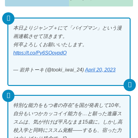
本日よりジャンプ＋にて「バイブマン」という漫
画連載させて頂きます。
何卒よろしくお願いいたします。
https://t.co/Py6SOovpdO
— 岩井トーキ (@tooki_iwai_24)
April 20, 2023
特別な能力をもつ者の存在”を国が発表して10年。
自分もいつかカッコイイ能力を…と願った進藤ス
スムは、気が付けば平凡なまま15歳に。しかし高
校入学と同時にススム覚醒――するも、宿った力