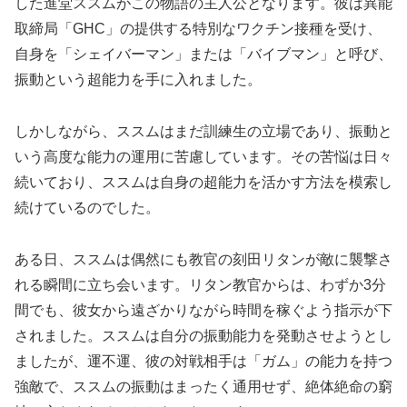
した進堂ススムがこの物語の主人公となります。彼は異能
取締局「GHC」の提供する特別なワクチン接種を受け、
自身を「シェイバーマン」または「バイブマン」と呼び、
振動という超能力を手に入れました。
しかしながら、ススムはまだ訓練生の立場であり、振動と
いう高度な能力の運用に苦慮しています。その苦悩は日々
続いており、ススムは自身の超能力を活かす方法を模索し
続けているのでした。
ある日、ススムは偶然にも教官の刻田リタンが敵に襲撃さ
れる瞬間に立ち会います。リタン教官からは、わずか3分
間でも、彼女から遠ざかりながら時間を稼ぐよう指示が下
されました。ススムは自分の振動能力を発動させようとし
ましたが、運不運、彼の対戦相手は「ガム」の能力を持つ
強敵で、ススムの振動はまったく通用せず、絶体絶命の窮