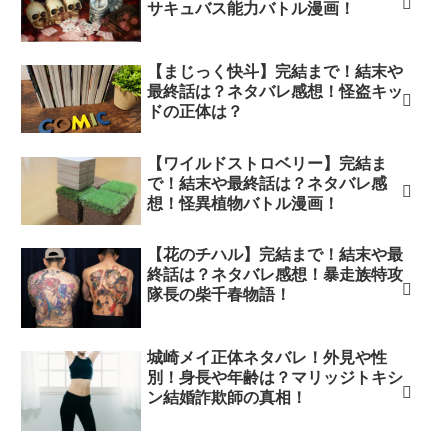
サキュバス能力バトル漫画！
【まじっく快斗】完結まで！結末や
最終話は？ネタバレ感想！怪盗キッ
ドの正体は？
【ワイルドストロベリー】完結ま
で！結末や最終話は？ネタバレ感
想！怪異植物バトル漫画！
【花のチハル】完結まで！結末や最
終話は？ネタバレ感想！暴走族特攻
隊長の柴千春物語！
城崎メイ正体ネタバレ！外見や性
別！身長や年齢は？マリッジトキシ
ン結婚詐欺師の真相！