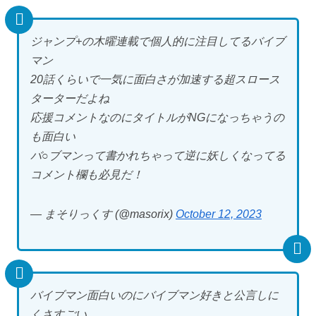
ジャンプ+の木曜連載で個人的に注目してるバイブ
マン
20話くらいで一気に面白さが加速する超スロース
ターターだよね
応援コメントなのにタイトルがNGになっちゃうの
も面白い
バ○ブマンって書かれちゃって逆に妖しくなってる
コメント欄も必見だ！
— まそりっくす (@masorix)
October 12, 2023
バイブマン面白いのにバイブマン好きと公言しに
くさすごい