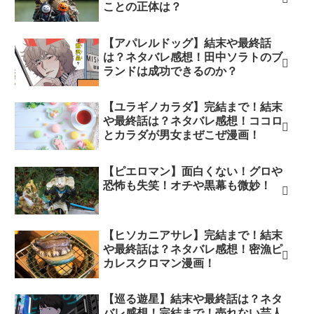
ことの正体は？
【アパレルドッグ】結末や最終話
は？ネタバレ感想！田中ソラトのブ
ランドは成功できるのか？
【ユラギノカラダ】完結まで！結末
や最終話は？ネタバレ感想！ココロ
とカラダが男女まぜこぜ漫画！
【ピエロマン】面白くない！グロや
恐怖も失笑！オチや黒幕も微妙！
【ヒソカニアサレ】完結まで！結末
や最終話は？ネタバレ感想！密漁ピ
カレスクロマン漫画！
【巡る遊星】結末や最終話は？ネタ
バレ感想！完結まで！売れない芸人