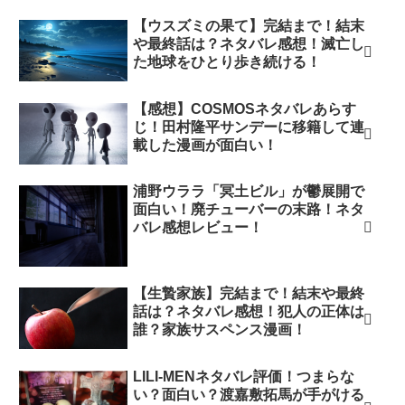
【ウスズミの果て】完結まで！結末
や最終話は？ネタバレ感想！滅亡し
た地球をひとり歩き続ける！
【感想】COSMOSネタバレあらす
じ！田村隆平サンデーに移籍して連
載した漫画が面白い！
浦野ウララ「冥土ビル」が鬱展開で
面白い！廃チューバーの末路！ネタ
バレ感想レビュー！
【生贄家族】完結まで！結末や最終
話は？ネタバレ感想！犯人の正体は
誰？家族サスペンス漫画！
LILI-MENネタバレ評価！つまらな
い？面白い？渡嘉敷拓馬が手がける