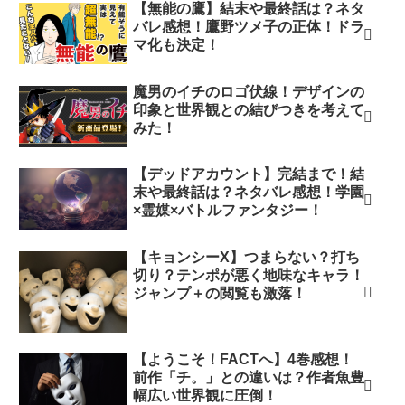
【無能の鷹】結末や最終話は？ネタ
バレ感想！鷹野ツメ子の正体！ドラ
マ化も決定！
魔男のイチのロゴ伏線！デザインの
印象と世界観との結びつきを考えて
みた！
【デッドアカウント】完結まで！結
末や最終話は？ネタバレ感想！学園
×霊媒×バトルファンタジー！
【キョンシーX】つまらない？打ち
切り？テンポが悪く地味なキャラ！
ジャンプ＋の閲覧も激落！
【ようこそ！FACTへ】4巻感想！
前作「チ。」との違いは？作者魚豊
幅広い世界観に圧倒！