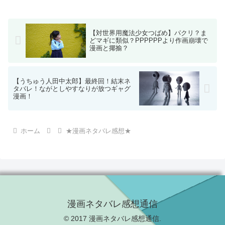
【対世界用魔法少女つばめ】パクリ？ま
どマギに類似？PPPPPPより作画崩壊で
漫画と揶揄？
【うちゅう人田中太郎】最終回！結末ネ
タバレ！ながとしやすなりが放つギャグ
漫画！
ホーム
★漫画ネタバレ感想★
漫画ネタバレ感想通信
© 2017 漫画ネタバレ感想通信.