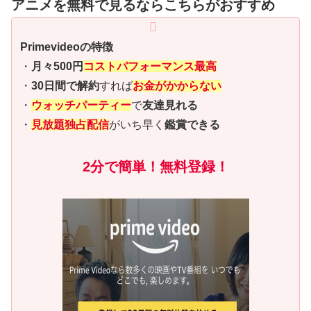
アニメを無料で見るならこちらがおすすめ
Primevideoの特徴
・
月々500円
コストパフォーマンス最高
・
30日間で解約
すれば
お金がかからない
・
ウォッチパーティー
で
友達見れる
・
見放題独占配信
がいち早く
鑑賞できる
2分で簡単！無料登録！