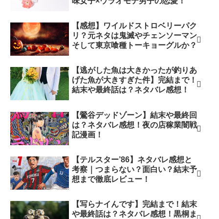
味女子×ウラオモテ男子の恋愛！
【感想】ワイルドストロベリーパク
リ？元ネタは鬼滅やチェンソーマン
そして東京喰種トーキョーグルか？
【逃がした魚は大きかったが釣りあ
げた魚が大きすぎた件】完結まで！
結末や最終話は？ネタバレ感想！
【鶯谷デッドゾーン】結末や最終回
は？ネタバレ感想！夜の店稼業闇戦
記漫画！
【テルスター’86】ネタバレ感想と
考察｜つまらない？面白い？結末予
想まで徹底レビュー！
【写らナイんです】完結まで！結末
や最終話は？ネタバレ感想！黒桐ま