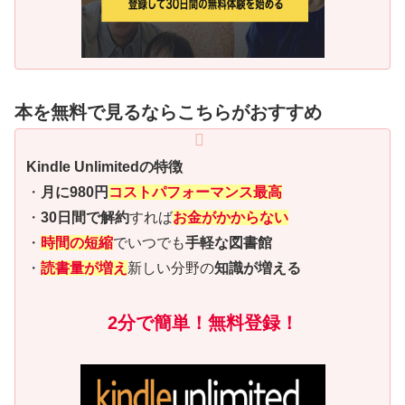
本を無料で見るならこちらがおすすめ
Kindle Unlimitedの特徴
・
月に980円
コストパフォーマンス最高
・
30日間で解約
すれば
お金がかからない
・
時間の短縮
でいつでも
手軽な図書館
・
読書量が増え
新しい分野の
知識が増える
2分で簡単！無料登録！