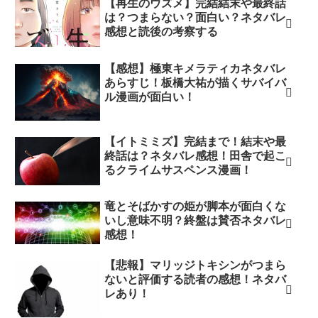
【再生のウズメ】完結結末や最終話
は？つまらない？面白い？ネタバレ
感想と読後の考察する
【感想】極東キメラティカネタバレ
あらすじ！板橋大祐が描くサバイバ
ル漫画が面白い！
【イトミミズ】完結まで！結末や最
終話は？ネタバレ感想！田舎で起こ
るクライムサスペンス漫画！
竜とそばかすの姫が脚本が面白くな
いし意味不明？終盤は賛否ネタバレ
感想！
【悲報】マリッジトキシンがつまら
ないと評価する読者の感想！ネタバ
レあり！